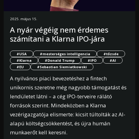
2025. május 15.
A nyár végéig nem érdemes
számítani a Klarna IPO-jára
#USA
#mesterséges intelligencia
#tőzsde
#Klarna
#Donald Trump
#IPO
#AI
#EU
#Sebastian Siemiatkowski
A nyilvános piaci bevezetéshez a fintech
unikornis szeretne még nagyobb támogatást és
lendületet látni – a cég IPO-terveire rálátó
források szerint. Mindeközben a Klarna
vezérigazgatója elismerte: kicsit túltolták az AI-
alapú költségcsökkentést, és újra humán
munkaerőt kell keresni.