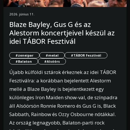
2026. június 11.
Blaze Bayley, Gus G és az
Alestorm koncertjeivel készül az
idei TÁBOR Fesztivál
#zeneipar
#metal
#TÁBOR Fesztivál
#Balaton
#Alsóörs
Újabb külföldi sztárok érkeznek az idei TÁBOR
Fesztiválra: a korábban bejelentett Alestorm
mellé a Blaze Bayley is bejelentkezett egy
különleges Iron Maiden show-val, de színpadra
áll Alsóörsön Ronnie Romero és Gus G is, Black
Sabbath, Rainbow és Ozzy Osbourne nótákkal.
Az ország legnagyobb, Balaton-parti rock