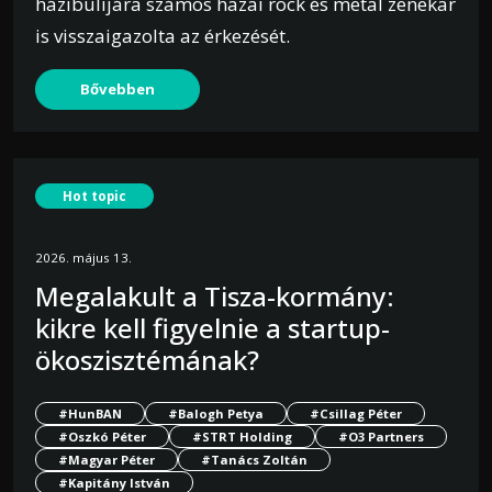
házibulijára számos hazai rock és metal zenekar
is visszaigazolta az érkezését.
Bővebben
Hot topic
2026. május 13.
Megalakult a Tisza-kormány:
kikre kell figyelnie a startup-
ökoszisztémának?
#HunBAN
#Balogh Petya
#Csillag Péter
#Oszkó Péter
#STRT Holding
#O3 Partners
#Magyar Péter
#Tanács Zoltán
#Kapitány István