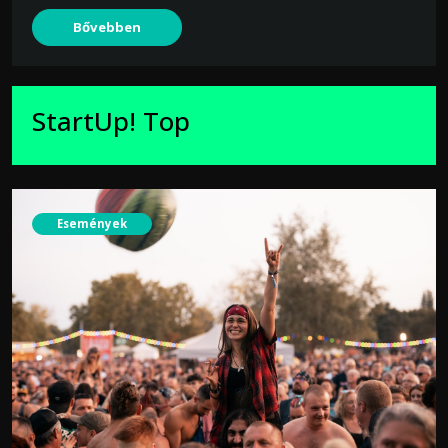
Bővebben
StartUp! Top
Események