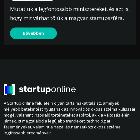
Mutatjuk a legfontosabb minisztereket, és azt is,
hogy mit várhat tőlük a magyar startupszféra.
Bővebben
A Startup online felületein olyan tartalmakat találsz, amelyek
mélyebb betekintést nyújtanak az innovációs ökoszisztéma kulisszái
mögé, valamint inspiráló történeteket azoktól, akik a változás élén
járnak. Itt megtalálod a legújabb trendeket, technológiai
fejleményeket, valamint a hazai és nemzetközi ökoszisztéma
legfrissebb eredményeit.