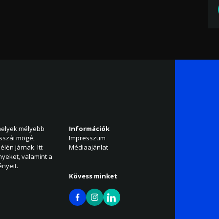
amelyek mélyebb
Információk
isszái mögé,
Impresszum
élén járnak. Itt
Médiaajánlat
nyeket, valamint a
nyeit.
Kövess minket