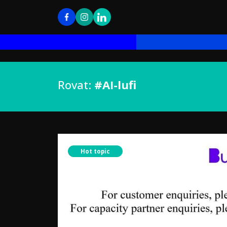
Rovat:
#AI-lufi
Hot topic