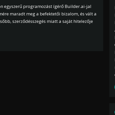
n egyszerű programozást ígérő Builder.ai-jal
ére maradt meg a befektetői bizalom, és vált a
ésőbb, szerződésszegés miatt a saját hitelezője