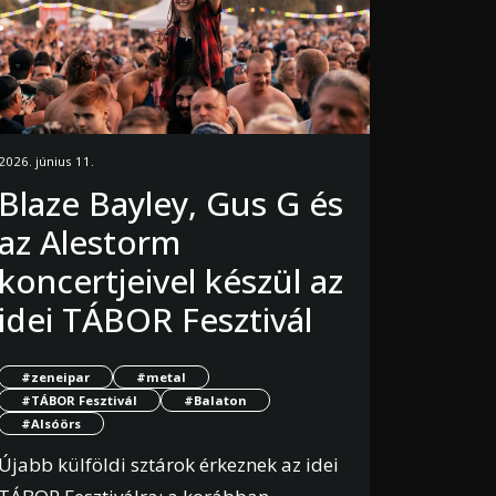
2026. június 11.
Blaze Bayley, Gus G és
az Alestorm
koncertjeivel készül az
idei TÁBOR Fesztivál
#zeneipar
#metal
#TÁBOR Fesztivál
#Balaton
#Alsóörs
Újabb külföldi sztárok érkeznek az idei