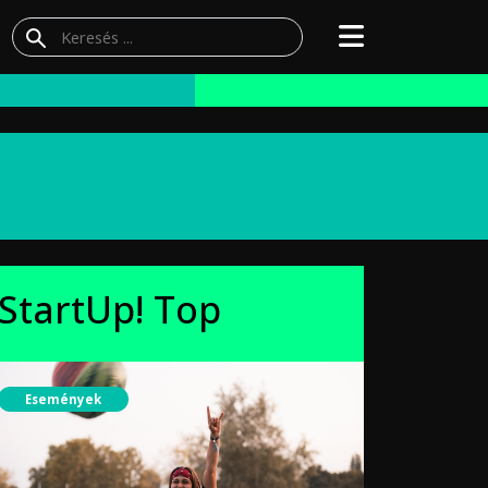
StartUp! Top
Események