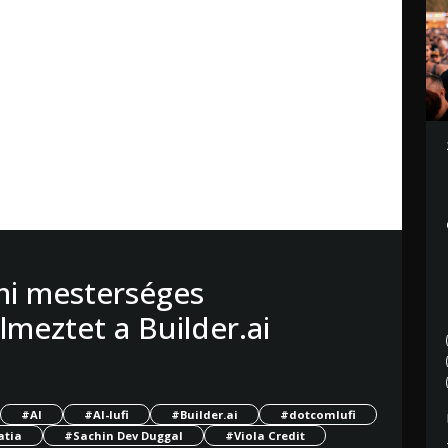
i mesterséges
elmeztet a Builder.ai
#AI
#AI-lufi
#Builder.ai
#dotcomlufi
atia
#Sachin Dev Duggal
#Viola Credit