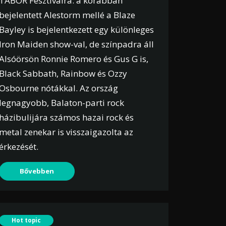
TÁBOR Fesztiválra: a korábban
bejelentett Alestorm mellé a Blaze
Bayley is bejelentkezett egy különleges
Iron Maiden show-val, de színpadra áll
Alsóörsön Ronnie Romero és Gus G is,
Black Sabbath, Rainbow és Ozzy
Osbourne nótákkal. Az ország
legnagyobb, Balaton-parti rock
házibulijára számos hazai rock és
metal zenekar is visszaigazolta az
érkezését.
Bővebben
Hot topic