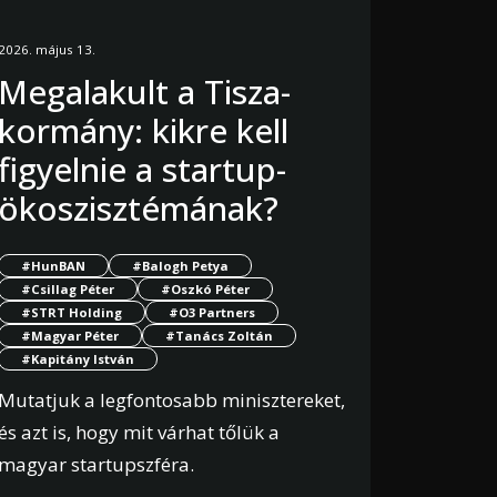
2026. május 13.
Megalakult a Tisza-
kormány: kikre kell
figyelnie a startup-
ökoszisztémának?
#HunBAN
#Balogh Petya
#Csillag Péter
#Oszkó Péter
#STRT Holding
#O3 Partners
#Magyar Péter
#Tanács Zoltán
#Kapitány István
Mutatjuk a legfontosabb minisztereket,
és azt is, hogy mit várhat tőlük a
magyar startupszféra.