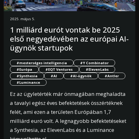
2025. május 5.
1 milliárd eurót vontak be 2025
első negyedévében az európai AI-
ügynök startupok
#mesterséges intelligencia
#Y Combinator
#Európa
#EQT Ventures
#ElevenLabs
#Synthesia
#AI
#AI-ügynök
#Antler
#Luminance
Ez az ügyletérték már önmagában meghaladta
a tavalyi egész éves befektetések összértéknek
felét, ami ezen a területen Európában 1,7
milliárd euró volt. A legnagyobb befektetéseket
a Synthesia, az ElevenLabs és a Luminance
könyvelhette el.