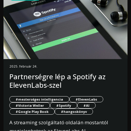
2025. február 24.
Partnerségre lép a Spotify az
ElevenLabs-szel
#mesterséges intelligencia
#ElevenLabs
#Victoria Weller
#Spotify
#AI
#Google Play Book
#hangoskönyv
A streaming szolgáltató oldalán mostantól
megjelenhetnek az ElevenLabs AI