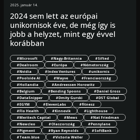
2025. január 14.
2024 sem lett az európai
unikornisok éve, de még így is
jobb a helyzet, mint egy évvel
korábban
#Microsoft
#Nagy-Britannia
#Sifted
#Dealroom
#Európa
#Németország
#Nvidia
#Index Ventures
#unikornis
#Poolside AI
#Wayve
#Franciaország
#Hollandia
#Andreessen Horowitz
#Belgium
#Bending Spoons
#Daniel Gross
#DataSnipper
#Dmity Gurski
#DST Global
#EGYM
#ElevenLabs
#fitnesz
#Flo Health
#Kinnevik
#Lighthouse
#Meritech Capital
#Mews
#Nat Friedman
#Newcleo
#Olaszország
#Pennylane
#Pigment
#Ryan Reynolds
#SoftBank
#Team.blue
#Victoria Weller