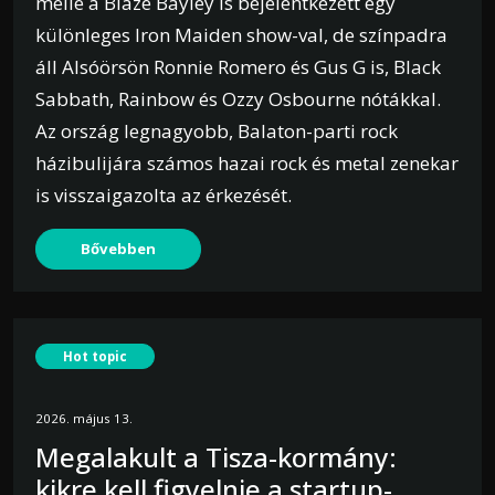
mellé a Blaze Bayley is bejelentkezett egy
különleges Iron Maiden show-val, de színpadra
áll Alsóörsön Ronnie Romero és Gus G is, Black
Sabbath, Rainbow és Ozzy Osbourne nótákkal.
Az ország legnagyobb, Balaton-parti rock
házibulijára számos hazai rock és metal zenekar
is visszaigazolta az érkezését.
Bővebben
Hot topic
2026. május 13.
Megalakult a Tisza-kormány:
kikre kell figyelnie a startup-