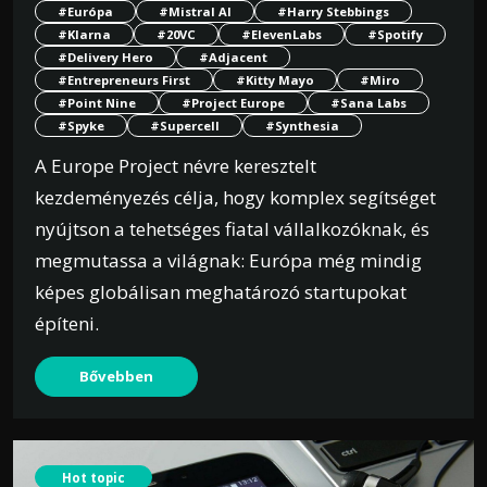
#Európa
#Mistral AI
#Harry Stebbings
#Klarna
#20VC
#ElevenLabs
#Spotify
#Delivery Hero
#Adjacent
#Entrepreneurs First
#Kitty Mayo
#Miro
#Point Nine
#Project Europe
#Sana Labs
#Spyke
#Supercell
#Synthesia
A Europe Project névre keresztelt
kezdeményezés célja, hogy komplex segítséget
nyújtson a tehetséges fiatal vállalkozóknak, és
megmutassa a világnak: Európa még mindig
képes globálisan meghatározó startupokat
építeni.
Bővebben
Hot topic