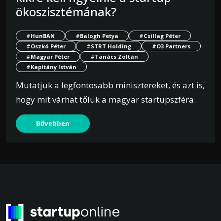
ökoszisztémának?
#HunBAN
#Balogh Petya
#Csillag Péter
#Oszkó Péter
#STRT Holding
#O3 Partners
#Magyar Péter
#Tanács Zoltán
#Kapitány István
Mutatjuk a legfontosabb minisztereket, és azt is,
hogy mit várhat tőlük a magyar startupszféra.
Bővebben