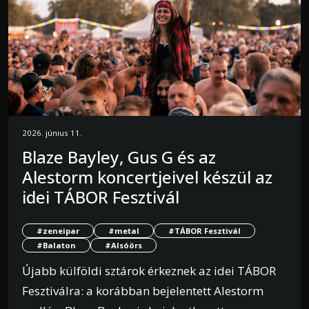
2026. június 11.
Blaze Bayley, Gus G és az
Alestorm koncertjeivel készül az
idei TÁBOR Fesztivál
#zeneipar
#metal
#TÁBOR Fesztivál
#Balaton
#Alsóörs
Újabb külföldi sztárok érkeznek az idei TÁBOR
Fesztiválra: a korábban bejelentett Alestorm