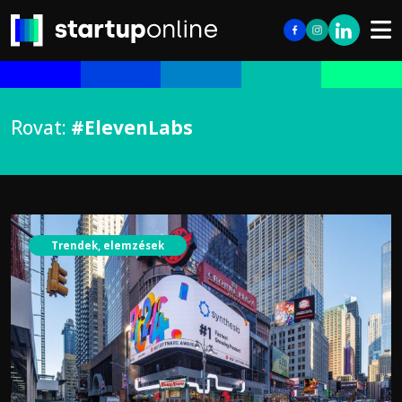
Rovat:
#ElevenLabs
Trendek, elemzések