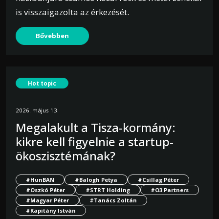
is visszaigazolta az érkezését.
Bővebben
Hot topic
2026. május 13.
Megalakult a Tisza-kormány:
kikre kell figyelnie a startup-
ökoszisztémának?
#HunBAN
#Balogh Petya
#Csillag Péter
#Oszkó Péter
#STRT Holding
#O3 Partners
#Magyar Péter
#Tanács Zoltán
#Kapitány István