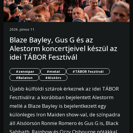
2026. június 11.
Blaze Bayley, Gus G és az
Alestorm koncertjeivel készül az
idei TÁBOR Fesztivál
#zeneipar
#metal
#TÁBOR Fesztivál
#Balaton
#Alsóörs
Újabb külföldi sztárok érkeznek az idei TÁBOR
Fesztiválra: a korábban bejelentett Alestorm
mellé a Blaze Bayley is bejelentkezett egy
különleges Iron Maiden show-val, de színpadra
áll Alsóörsön Ronnie Romero és Gus G is, Black
Sabbath, Rainbow és Ozzy Osbourne nótákkal.