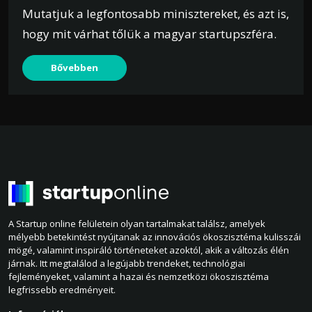
Mutatjuk a legfontosabb minisztereket, és azt is,
hogy mit várhat tőlük a magyar startupszféra.
Bővebben
A Startup online felületein olyan tartalmakat találsz, amelyek
mélyebb betekintést nyújtanak az innovációs ökoszisztéma kulisszái
mögé, valamint inspiráló történeteket azoktól, akik a változás élén
járnak. Itt megtalálod a legújabb trendeket, technológiai
fejleményeket, valamint a hazai és nemzetközi ökoszisztéma
legfrissebb eredményeit.