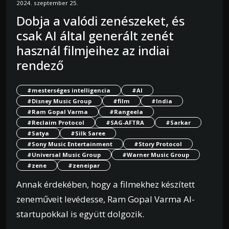
2024. szeptember 25.
Dobja a valódi zenészeket, és
csak AI által generált zenét
használ filmjeihez az indiai
rendező
#mesterséges intelligencia
#AI
#Disney Music Group
#film
#India
#Ram Gopal Varma
#Rangeela
#Reclaim Protocol
#SAG-AFTRA
#Sarkar
#Satya
#Silk Saree
#Sony Music Entertainment
#Story Protocol
#Universal Music Group
#Warner Music Group
#zene
#zeneipar
Annak érdekében, hogy a filmekhez készített
zeneműveit levédesse, Ram Gopal Varma AI-
startupokkal is együtt dolgozik.