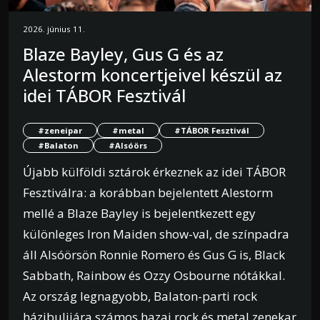
2026. június 11.
Blaze Bayley, Gus G és az
Alestorm koncertjeivel készül az
idei TÁBOR Fesztivál
#zeneipar
#metal
#TÁBOR Fesztivál
#Balaton
#Alsóörs
Újabb külföldi sztárok érkeznek az idei TÁBOR
Fesztiválra: a korábban bejelentett Alestorm
mellé a Blaze Bayley is bejelentkezett egy
különleges Iron Maiden show-val, de színpadra
áll Alsóörsön Ronnie Romero és Gus G is, Black
Sabbath, Rainbow és Ozzy Osbourne nótákkal.
Az ország legnagyobb, Balaton-parti rock
házibulijára számos hazai rock és metal zenekar