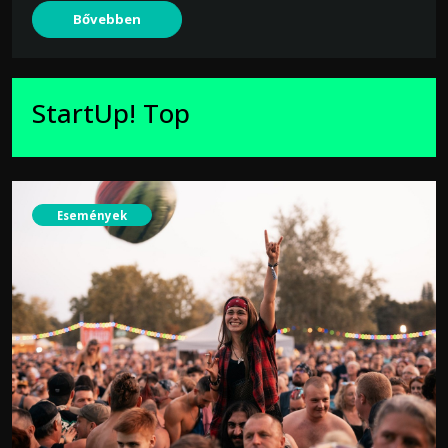
Bővebben
StartUp! Top
Események