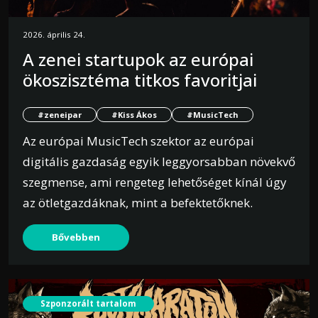
2026. április 24.
A zenei startupok az európai
ökoszisztéma titkos favoritjai
#zeneipar
#Kiss Ákos
#MusicTech
Az európai MusicTech szektor az európai
digitális gazdaság egyik leggyorsabban növekvő
szegmense, ami rengeteg lehetőséget kínál úgy
az ötletgazdáknak, mint a befektetőknek.
Bővebben
Szponzorált tartalom