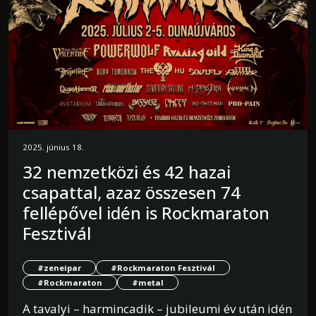
2025. június 18.
32 nemzetközi és 42 hazai
csapattal, azaz összesen 74
fellépővel idén is Rockmaraton
Fesztivál
#zeneipar
#Rockmaraton Fesztivál
#Rockmaraton
#metal
A tavalyi – harmincadik – jubileumi év után idén