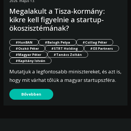
2026. május 13.
Megalakult a Tisza-kormány:
kikre kell figyelnie a startup-
ökoszisztémának?
#HunBAN
#Balogh Petya
#Csillag Péter
#Oszkó Péter
#STRT Holding
#O3 Partners
#Magyar Péter
#Tanács Zoltán
#Kapitány István
Mutatjuk a legfontosabb minisztereket, és azt is,
hogy mit várhat tőlük a magyar startupszféra.
Bővebben