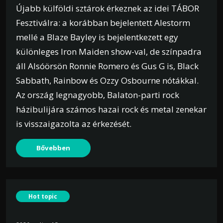
Újabb külföldi sztárok érkeznek az idei TÁBOR
Fesztiválra: a korábban bejelentett Alestorm
mellé a Blaze Bayley is bejelentkezett egy
különleges Iron Maiden show-val, de színpadra
áll Alsóörsön Ronnie Romero és Gus G is, Black
Sabbath, Rainbow és Ozzy Osbourne nótákkal.
Az ország legnagyobb, Balaton-parti rock
házibulijára számos hazai rock és metal zenekar
is visszaigazolta az érkezését.
Bővebben
Hot topic