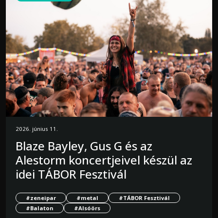
2026. június 11.
Blaze Bayley, Gus G és az
Alestorm koncertjeivel készül az
idei TÁBOR Fesztivál
#zeneipar
#metal
#TÁBOR Fesztivál
#Balaton
#Alsóörs