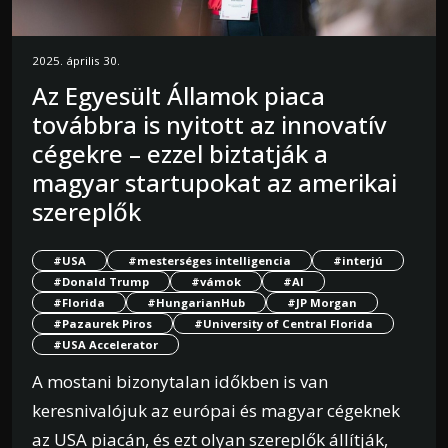
2025. április 30.
Az Egyesült Államok piaca
továbbra is nyitott az innovatív
cégekre – ezzel biztatják a
magyar startupokat az amerikai
szereplők
#USA
#mesterséges intelligencia
#interjú
#Donald Trump
#vámok
#AI
#Florida
#HungarianHub
#JP Morgan
#Pazaurek Piros
#University of Central Florida
#USA Accelerator
A mostani bizonytalan időkben is van
keresnivalójuk az európai és magyar cégeknek
az USA piacán, és ezt olyan szereplők állítják,