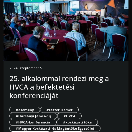
2024. szeptember 5.
25. alkalommal rendezi meg a
HVCA a befektetési
konferenciáját
#esemény
#Eszter Elemér
#Harsányi János-díj
#HVCA
#HVCA-konferencia
#kockázati tőke
#Magyar Kockázati- és Magántőke Egyesület