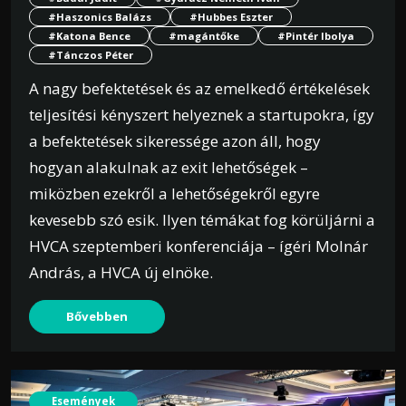
#Haszonics Balázs
#Hubbes Eszter
#Katona Bence
#magántőke
#Pintér Ibolya
#Tánczos Péter
A nagy befektetések és az emelkedő értékelések
teljesítési kényszert helyeznek a startupokra, így
a befektetések sikeressége azon áll, hogy
hogyan alakulnak az exit lehetőségek –
miközben ezekről a lehetőségekről egyre
kevesebb szó esik. Ilyen témákat fog körüljárni a
HVCA szeptemberi konferenciája – ígéri Molnár
András, a HVCA új elnöke.
Bővebben
Események