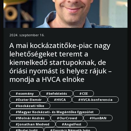
2024. szeptember 16.
A mai kockázatitőke-piac nagy
lehetőségeket teremt a
kiemelkedő startupoknak, de
óriási nyomást is helyez rájuk –
mondja a HVCA elnöke
#esemény
#befektetés
#CEE
#Eszter Elemér
#HVCA
#HVCA-konferencia
#kockázati tőke
#Magyar Kockázati- és Magántőke Egyesület
#Molnár András
#OurCrowd
#HunBAN
#Jonathan Medved
#AngelFest
#Budai Judit
#Gyurácz Németh Iván