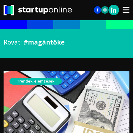
Rovat:
#magántőke
Trendek, elemzések