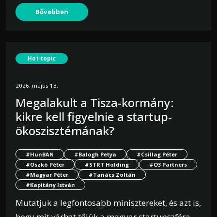
Bővebben
Hot topic
2026. május 13.
Megalakult a Tisza-kormány:
kikre kell figyelnie a startup-
ökoszisztémának?
#HunBAN
#Balogh Petya
#Csillag Péter
#Oszkó Péter
#STRT Holding
#O3 Partners
#Magyar Péter
#Tanács Zoltán
#Kapitány István
Mutatjuk a legfontosabb minisztereket, és azt is,
hogy mit várhat tőlük a magyar startupszféra.