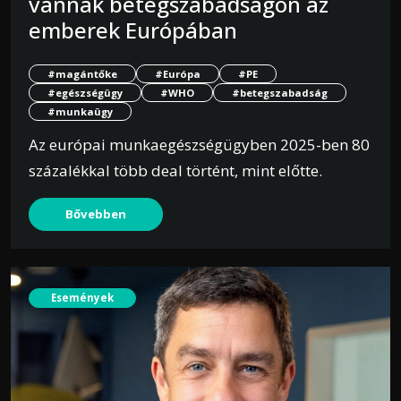
vannak betegszabadságon az
emberek Európában
#magántőke
#Európa
#PE
#egészségügy
#WHO
#betegszabadság
#munkaügy
Az európai munkaegészségügyben 2025-ben 80
százalékkal több deal történt, mint előtte.
Bővebben
Események