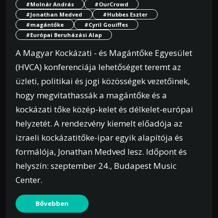
#Molnár András
#OurCrowd
#Jonathan Medved
#Hubbes Eszter
#magántőke
#Cyril Gouiffes
#Európai Beruházási Alap
A Magyar Kockázati - és Magántőke Egyesület
(HVCA) konferenciája lehetőséget teremt az
üzleti, politikai és jogi közösségek vezetőinek,
hogy megvitathassák a magántőke és a
kockázati tőke közép-kelet és délkelet-európai
helyzetét. A rendezvény kiemelt előadója az
izraeli kockázatitőke-ipar egyik alapítója és
formálója, Jonathan Medved lesz. Időpont és
helyszín: szeptember 24., Budapest Music
Center.
Bővebben