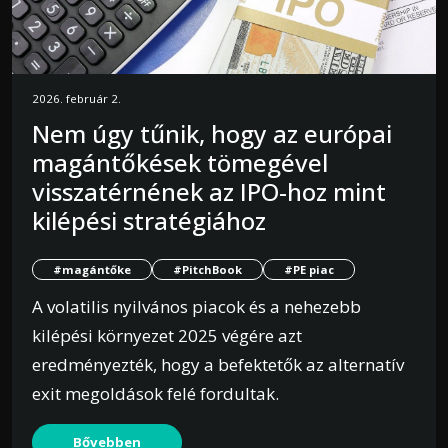
2026. február 2.
Nem úgy tűnik, hogy az európai
magántőkések tömegével
visszatérnének az IPO-hoz mint
kilépési stratégiához
#magántőke
#PitchBook
#PE piac
A volatilis nyilvános piacok és a nehezebb
kilépési környezet 2025 végére azt
eredményezték, hogy a befektetők az alternatív
exit megoldások felé fordultak.
Bővebben