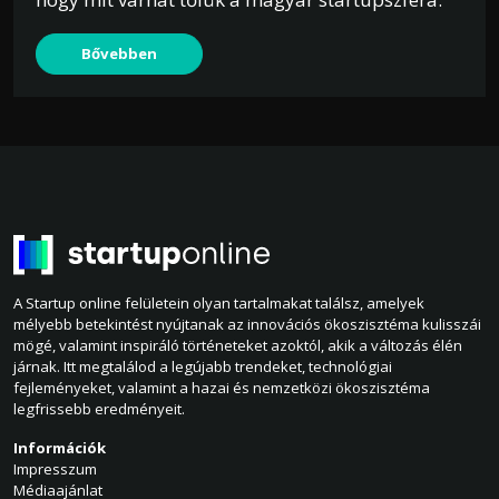
Bővebben
A Startup online felületein olyan tartalmakat találsz, amelyek
mélyebb betekintést nyújtanak az innovációs ökoszisztéma kulisszái
mögé, valamint inspiráló történeteket azoktól, akik a változás élén
járnak. Itt megtalálod a legújabb trendeket, technológiai
fejleményeket, valamint a hazai és nemzetközi ökoszisztéma
legfrissebb eredményeit.
Információk
Impresszum
Médiaajánlat