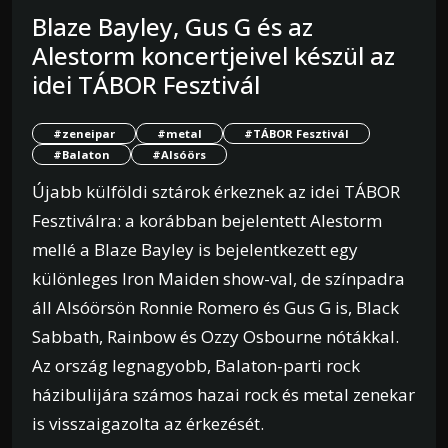
Blaze Bayley, Gus G és az
Alestorm koncertjeivel készül az
idei TÁBOR Fesztivál
#zeneipar
#metal
#TÁBOR Fesztivál
#Balaton
#Alsóörs
Újabb külföldi sztárok érkeznek az idei TÁBOR
Fesztiválra: a korábban bejelentett Alestorm
mellé a Blaze Bayley is bejelentkezett egy
különleges Iron Maiden show-val, de színpadra
áll Alsóörsön Ronnie Romero és Gus G is, Black
Sabbath, Rainbow és Ozzy Osbourne nótákkal.
Az ország legnagyobb, Balaton-parti rock
házibulijára számos hazai rock és metal zenekar
is visszaigazolta az érkezését.