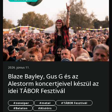
2026. június 11.
Blaze Bayley, Gus G és az
Alestorm koncertjeivel készül az
idei TÁBOR Fesztivál
#zeneipar
#metal
#TÁBOR Fesztivál
#Balaton
#Alsóörs