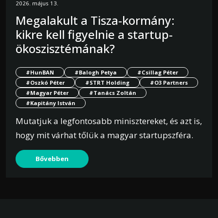
2026. május 13.
Megalakult a Tisza-kormány:
kikre kell figyelnie a startup-
ökoszisztémának?
#HunBAN
#Balogh Petya
#Csillag Péter
#Oszkó Péter
#STRT Holding
#O3 Partners
#Magyar Péter
#Tanács Zoltán
#Kapitány István
Mutatjuk a legfontosabb minisztereket, és azt is,
hogy mit várhat tőlük a magyar startupszféra.
Bővebben