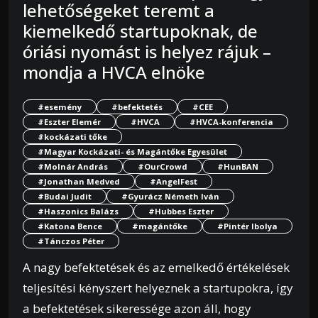
lehetőségeket teremt a
kiemelkedő startupoknak, de
óriási nyomást is helyez rájuk –
mondja a HVCA elnöke
#esemény
#befektetés
#CEE
#Eszter Elemér
#HVCA
#HVCA-konferencia
#kockázati tőke
#Magyar Kockázati- és Magántőke Egyesület
#Molnár András
#OurCrowd
#HunBAN
#Jonathan Medved
#AngelFest
#Budai Judit
#Gyurácz Németh Iván
#Haszonics Balázs
#Hubbes Eszter
#Katona Bence
#magántőke
#Pintér Ibolya
#Tánczos Péter
A nagy befektetések és az emelkedő értékelések
teljesítési kényszert helyeznek a startupokra, így
a befektetések sikeressége azon áll, hogy