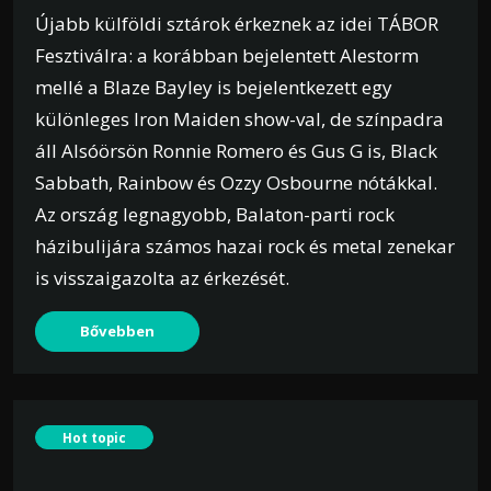
Újabb külföldi sztárok érkeznek az idei TÁBOR
Fesztiválra: a korábban bejelentett Alestorm
mellé a Blaze Bayley is bejelentkezett egy
különleges Iron Maiden show-val, de színpadra
áll Alsóörsön Ronnie Romero és Gus G is, Black
Sabbath, Rainbow és Ozzy Osbourne nótákkal.
Az ország legnagyobb, Balaton-parti rock
házibulijára számos hazai rock és metal zenekar
is visszaigazolta az érkezését.
Bővebben
Hot topic