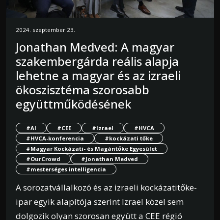
2024. szeptember 23.
Jonathan Medved: A magyar
szakembergárda reális alapja
lehetne a magyar és az izraeli
ökoszisztéma szorosabb
együttműködésének
#AI
#CEE
#Izrael
#HVCA
#HVCA-konferencia
#kockázati tőke
#Magyar Kockázati- és Magántőke Egyesület
#OurCrowd
#Jonathan Medved
#mesterséges intelligencia
A sorozatvállalkozó és az izraeli kockázatitőke-
ipar egyik alapítója szerint Izrael közel sem
dolgozik olyan szorosan együtt a CEE régió