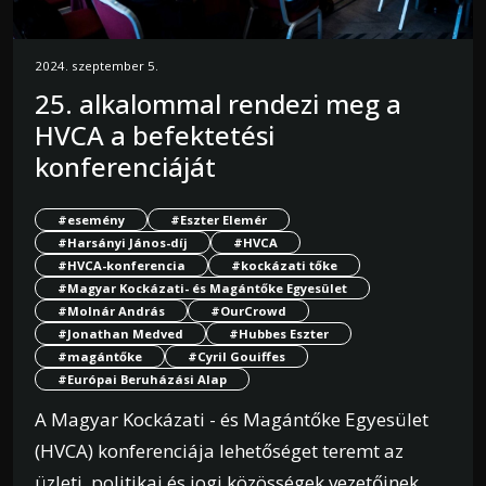
2024. szeptember 5.
25. alkalommal rendezi meg a
HVCA a befektetési
konferenciáját
#esemény
#Eszter Elemér
#Harsányi János-díj
#HVCA
#HVCA-konferencia
#kockázati tőke
#Magyar Kockázati- és Magántőke Egyesület
#Molnár András
#OurCrowd
#Jonathan Medved
#Hubbes Eszter
#magántőke
#Cyril Gouiffes
#Európai Beruházási Alap
A Magyar Kockázati - és Magántőke Egyesület
(HVCA) konferenciája lehetőséget teremt az
üzleti, politikai és jogi közösségek vezetőinek,