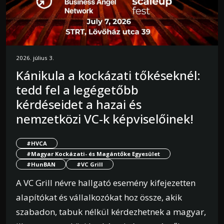
2026. július 3.
Kánikula a kockázati tőkéseknél:
tedd fel a legégetőbb
kérdéseidet a hazai és
nemzetközi VC-k képviselőinek!
#HVCA
#Magyar Kockázati- és Magántőke Egyesület
#HunBAN
#VC Grill
A VC Grill névre hallgató esemény kifejezetten
alapítókat és vállalkozókat hoz össze, akik
szabadon, tabuk nélkül kérdezhetnek a magyar,