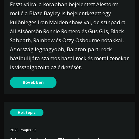
Fesztiválra: a korábban bejelentett Alestorm
mellé a Blaze Bayley is bejelentkezett egy
különleges Iron Maiden show-val, de színpadra
áll Alsóörsön Ronnie Romero és Gus G is, Black
Sabbath, Rainbow és Ozzy Osbourne nótákkal.
Az ország legnagyobb, Balaton-parti rock
házibulijára számos hazai rock és metal zenekar
is visszaigazolta az érkezését.
Bővebben
Hot topic
2026. május 13.