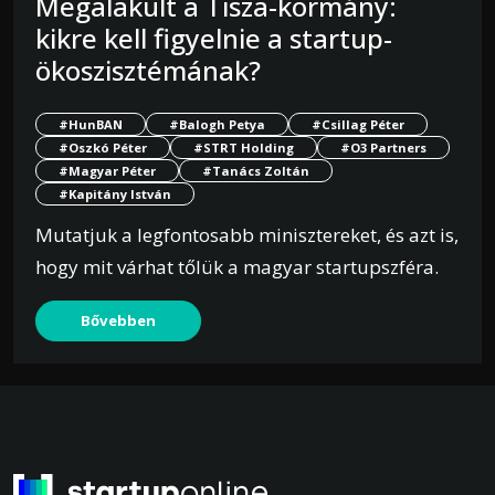
Megalakult a Tisza-kormány:
kikre kell figyelnie a startup-
ökoszisztémának?
#HunBAN
#Balogh Petya
#Csillag Péter
#Oszkó Péter
#STRT Holding
#O3 Partners
#Magyar Péter
#Tanács Zoltán
#Kapitány István
Mutatjuk a legfontosabb minisztereket, és azt is,
hogy mit várhat tőlük a magyar startupszféra.
Bővebben