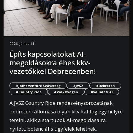
2026. június 11.
Építs kapcsolatokat AI-
megoldásokra éhes kkv-
vezetőkkel Debrecenben!
#Joint Venture Szövetség
#JVSZ
#Debrecen
#Country Ride
#Volkswagen
#vállalati AI
A JVSZ Country Ride rendezvénysorozatának
debreceni állomása olyan kkv-kat fog egy helyre
terelni, akik a startupok AI-megoldásaira
nyitott, potenciális ügyfelek lehetnek.