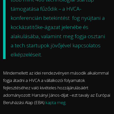
támogatása fűződik – a HVCA-
konferencián
betekintést fog nyújtani a
kockázatitőke-ágazat jelenébe és
alakulásába, valamint meg fogja osztani
a tech startupok jövőjével kapcsolatos
elképzeléseit.
Mindemellett az idei rendezvényen második alkalommal
fogja átadni a HVCA a vállalkozói folyamatok
fejlesztéséhez való kivételes hozzájárulásáért
adományozott Harsányi János-díjat –ezt tavaly az Európai
Beruházási Alap (EBA)
kapta meg
.