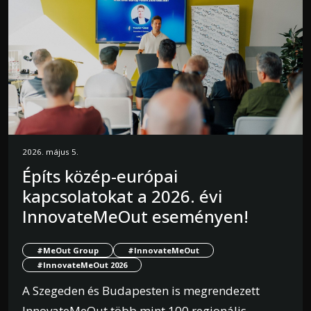
2026. május 5.
Építs közép-európai
kapcsolatokat a 2026. évi
InnovateMeOut eseményen!
#MeOut Group
#InnovateMeOut
#InnovateMeOut 2026
A Szegeden és Budapesten is megrendezett
InnovateMeOut több mint 100 regionális