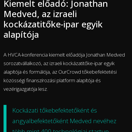
Kiemelt előadó: Jonathan
Medved, az izraeli
kockázatitőke-ipar egyik
alapítója
A HVCA-konferencia kiemelt előadója Jonathan Medved
sorozatvállalkozó
, az izraeli kockázatitőke-ipar egyik
alapítója és formálója, az OurCrowd
tőkebefektetési
közösségi finanszírozási platform
alapítója és
vezérigazgatója lesz.
K
ockázati tőkebefektetőként és
angyalbefektetőként
Medved nevéhez
több mint 400 technológiai startup