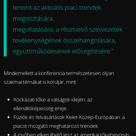
teremt az aktuális piaci trendek
megosztására,
megvitatására, a résztvevő szervezetek
tevékenységének összehangolására,
együttműködésének elősegítésére.”
Mindemellett a konferencia természetesen olyan
szakmai témákat is körüljár, mint:
Kockázati tőke a válságok idején; az
ellenállóképesség ereje.
Fúziók és felvásárlások Kelet-Közép-Európában: a
piacot mozgató meghatározó trendek.
A jövőben elkerülhető lesz az amerikai tőkebevonás