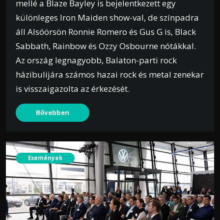
mellé a Blaze Bayley is bejelentkezett egy
különleges Iron Maiden show-val, de színpadra
áll Alsóörsön Ronnie Romero és Gus G is, Black
Sabbath, Rainbow és Ozzy Osbourne nótákkal.
Az ország legnagyobb, Balaton-parti rock
házibulijára számos hazai rock és metal zenekar
is visszaigazolta az érkezését.
Bővebben
Események