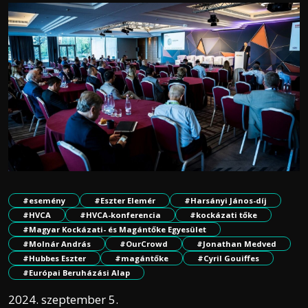
#esemény
#Eszter Elemér
#Harsányi János-díj
#HVCA
#HVCA-konferencia
#kockázati tőke
#Magyar Kockázati- és Magántőke Egyesület
#Molnár András
#OurCrowd
#Jonathan Medved
#Hubbes Eszter
#magántőke
#Cyril Gouiffes
#Európai Beruházási Alap
2024. szeptember 5.