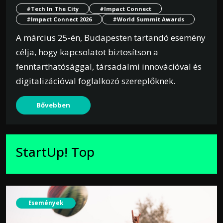
#Tech In The City
#Impact Connect
#Impact Connect 2026
#World Summit Awards
A március 25-én, Budapesten tartandó esemény
célja, hogy kapcsolatot biztosítson a
fenntarthatósággal, társadalmi innovációval és
digitalizációval foglalkozó szereplőknek.
Bővebben
StartUp! Top
Események