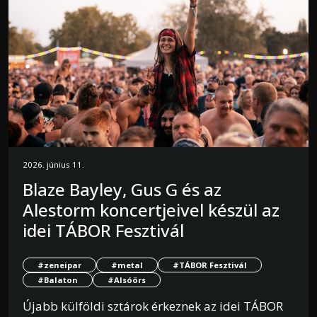
2026. június 11.
Blaze Bayley, Gus G és az
Alestorm koncertjeivel készül az
idei TÁBOR Fesztivál
#zeneipar
#metal
#TÁBOR Fesztivál
#Balaton
#Alsóörs
Újabb külföldi sztárok érkeznek az idei TÁBOR