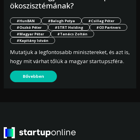
ökoszisztémának?
#HunBAN
#Balogh Petya
#Csillag Péter
#Oszkó Péter
#STRT Holding
#O3 Partners
#Magyar Péter
#Tanács Zoltán
#Kapitány István
Mutatjuk a legfontosabb minisztereket, és azt is,
hogy mit várhat tőlük a magyar startupszféra.
Bővebben