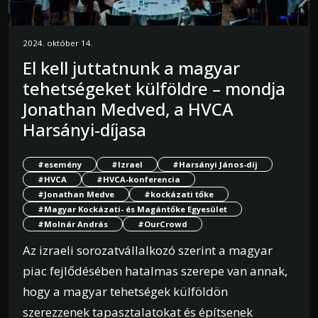
2024. október 14.
El kell juttatnunk a magyar
tehetségeket külföldre – mondja
Jonathan Medved, a HVCA
Harsányi-díjasa
#esemény
#Izrael
#Harsányi János-díj
#HVCA
#HVCA-konferencia
#Jonathan Medve
#kockázati tőke
#Magyar Kockázati- és Magántőke Egyesület
#Molnár András
#OurCrowd
Az izraeli sorozatvállalkozó szerint a magyar
piac fejlődésében hatalmas szerepe van annak,
hogy a magyar tehetségek külföldön
szerezzenek tapasztalatokat és építsenek