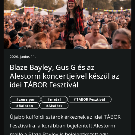
2026. június 11.
Blaze Bayley, Gus G és az
Alestorm koncertjeivel készül az
idei TÁBOR Fesztivál
#zeneipar
#metal
#TÁBOR Fesztivál
#Balaton
#Alsóörs
Újabb külföldi sztárok érkeznek az idei TÁBOR
Fesztiválra: a korábban bejelentett Alestorm
mellé a Blaze Bayley is bejelentkezett egy