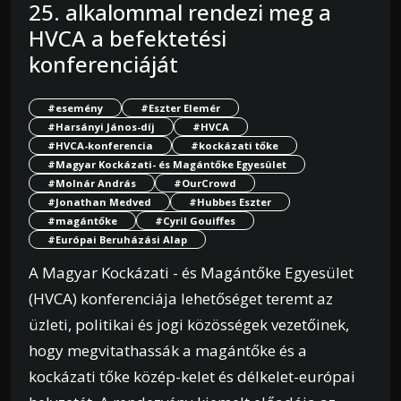
25. alkalommal rendezi meg a
HVCA a befektetési
konferenciáját
#esemény
#Eszter Elemér
#Harsányi János-díj
#HVCA
#HVCA-konferencia
#kockázati tőke
#Magyar Kockázati- és Magántőke Egyesület
#Molnár András
#OurCrowd
#Jonathan Medved
#Hubbes Eszter
#magántőke
#Cyril Gouiffes
#Európai Beruházási Alap
A Magyar Kockázati - és Magántőke Egyesület
(HVCA) konferenciája lehetőséget teremt az
üzleti, politikai és jogi közösségek vezetőinek,
hogy megvitathassák a magántőke és a
kockázati tőke közép-kelet és délkelet-európai