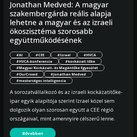
Jonathan Medved: A magyar
szakembergárda reális alapja
lehetne a magyar és az izraeli
ökoszisztéma szorosabb
együttműködésének
#AI
#CEE
#Izrael
#HVCA
#HVCA-konferencia
#kockázati tőke
#Magyar Kockázati- és Magántőke Egyesület
#OurCrowd
#Jonathan Medved
#mesterséges intelligencia
A sorozatvállalkozó és az izraeli kockázatitőke-
ipar egyik alapítója szerint Izrael közel sem
dolgozik olyan szorosan együtt a CEE régió
országaival, mint amennyire célszerű lenne.
Bővebben