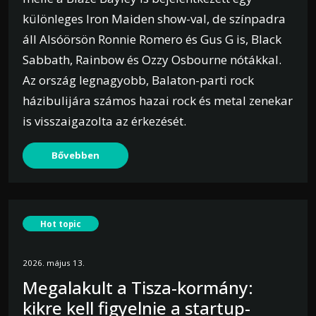
különleges Iron Maiden show-val, de színpadra
áll Alsóörsön Ronnie Romero és Gus G is, Black
Sabbath, Rainbow és Ozzy Osbourne nótákkal.
Az ország legnagyobb, Balaton-parti rock
házibulijára számos hazai rock és metal zenekar
is visszaigazolta az érkezését.
Bővebben
Hot topic
2026. május 13.
Megalakult a Tisza-kormány:
kikre kell figyelnie a startup-