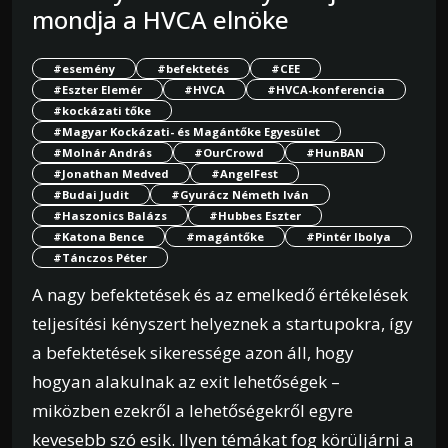
mondja a HVCA elnöke
#esemény
#befektetés
#CEE
#Eszter Elemér
#HVCA
#HVCA-konferencia
#kockázati tőke
#Magyar Kockázati- és Magántőke Egyesület
#Molnár András
#OurCrowd
#HunBAN
#Jonathan Medved
#AngelFest
#Budai Judit
#Gyurácz Németh Iván
#Haszonics Balázs
#Hubbes Eszter
#Katona Bence
#magántőke
#Pintér Ibolya
#Tánczos Péter
A nagy befektetések és az emelkedő értékelések
teljesítési kényszert helyeznek a startupokra, így
a befektetések sikeressége azon áll, hogy
hogyan alakulnak az exit lehetőségek –
miközben ezekről a lehetőségekről egyre
kevesebb szó esik. Ilyen témákat fog körüljárni a