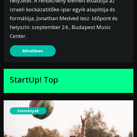
helyzetét. A rendezvény kiemelt előadója az
izraeli kockázatitőke-ipar egyik alapítója és
formálója, Jonathan Medved lesz. Időpont és
helyszín: szeptember 24., Budapest Music
Center.
Bővebben
StartUp! Top
Események