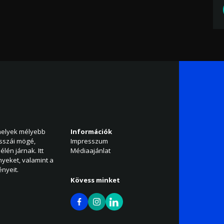
amelyek mélyebb
Információk
isszái mögé,
Impresszum
élén járnak. Itt
Médiaajánlat
nyeket, valamint a
nyeit.
Kövess minket