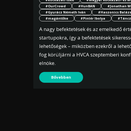
#OurCrowd
#HunBAN
#Jonathan M
#Gyurácz Németh Iván
#Haszonics Baláz
#magántőke
#Pintér Ibolya
#Táncz
A nagy befektetések és az emelkedő érté
startupokra, így a befektetések sikeres
lehetőségek – miközben ezekről a lehető
fog körüljárni a HVCA szeptemberi konf
elnöke.
Bővebben