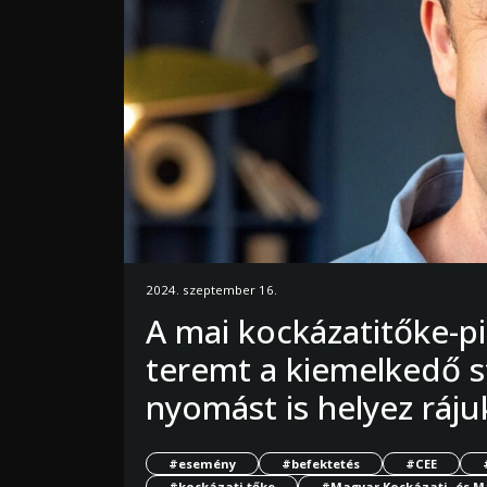
2024. szeptember 16.
A mai kockázatitőke-p
teremt a kiemelkedő s
nyomást is helyez ráj
#esemény
#befektetés
#CEE
#kockázati tőke
#Magyar Kockázati- és M