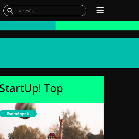
StartUp! Top
Események