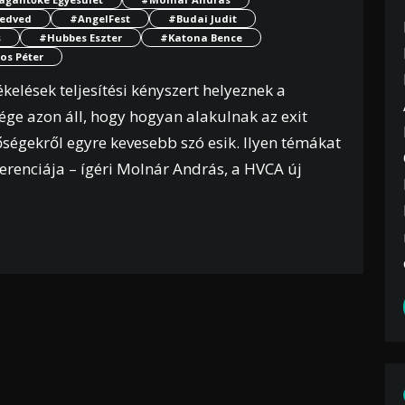
edved
#AngelFest
#Budai Judit
s
#Hubbes Eszter
#Katona Bence
os Péter
kelések teljesítési kényszert helyeznek a
sége azon áll, hogy hogyan alakulnak az exit
ségekről egyre kevesebb szó esik. Ilyen témákat
erenciája – ígéri Molnár András, a HVCA új