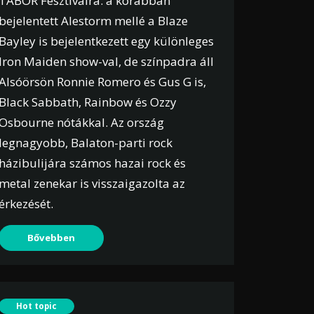
TÁBOR Fesztiválra: a korábban
bejelentett Alestorm mellé a Blaze
Bayley is bejelentkezett egy különleges
Iron Maiden show-val, de színpadra áll
Alsóörsön Ronnie Romero és Gus G is,
Black Sabbath, Rainbow és Ozzy
Osbourne nótákkal. Az ország
legnagyobb, Balaton-parti rock
házibulijára számos hazai rock és
metal zenekar is visszaigazolta az
érkezését.
Bővebben
Hot topic