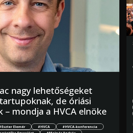
iac nagy lehetőségeket
tartupoknak, de óriási
uk – mondja a HVCA elnöke
#Eszter Elemér
#HVCA
#HVCA-konferencia
agántőke Egyesület
#Molnár András