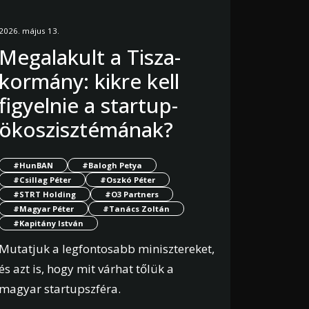
2026. május 13.
Megalakult a Tisza-
kormány: kikre kell
figyelnie a startup-
ökoszisztémának?
#HunBAN
#Balogh Petya
#Csillag Péter
#Oszkó Péter
#STRT Holding
#O3 Partners
#Magyar Péter
#Tanács Zoltán
#Kapitány István
Mutatjuk a legfontosabb minisztereket,
és azt is, hogy mit várhat tőlük a
magyar startupszféra.