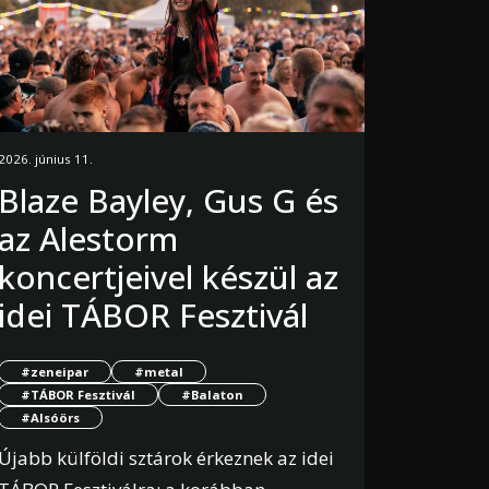
2026. június 11.
Blaze Bayley, Gus G és
az Alestorm
koncertjeivel készül az
idei TÁBOR Fesztivál
#zeneipar
#metal
#TÁBOR Fesztivál
#Balaton
#Alsóörs
Újabb külföldi sztárok érkeznek az idei