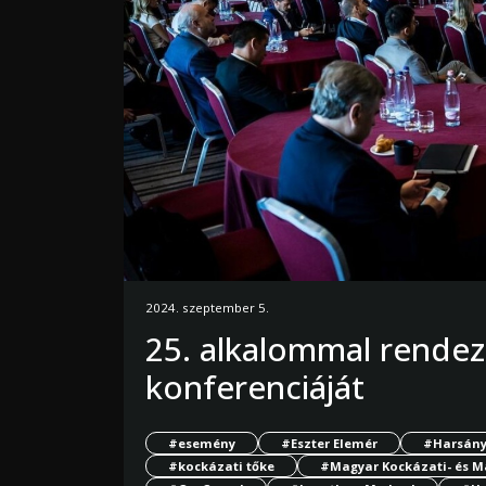
2024. szeptember 5.
25. alkalommal rendez
konferenciáját
#esemény
#Eszter Elemér
#Harsányi
#kockázati tőke
#Magyar Kockázati- és M