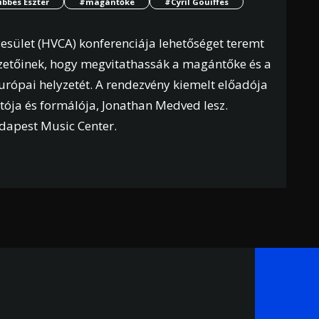
bbes Eszter
#magántőke
#Cyril Gouiffes
sület (HVCA) konferenciája lehetőséget teremt
 vezetőinek, hogy megvitathassák a magántőke és a
európai helyzetét. A rendezvény kiemelt előadója
ítója és formálója, Jonathan Medved lesz.
udapest Music Center.