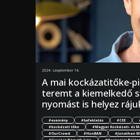
2024. szeptember 16.
A mai kockázatitőke-p
teremt a kiemelkedő s
nyomást is helyez ráj
#esemény
#befektetés
#CEE
#kockázati tőke
#Magyar Kockázati- és M
#OurCrowd
#HunBAN
#Jonathan M
#Gyurácz Németh Iván
#Haszonics Baláz