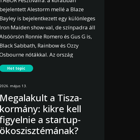
TÁBOR Fesztiválra: a korábban
bejelentett Alestorm mellé a Blaze
Bayley is bejelentkezett egy különleges
Iron Maiden show-val, de színpadra áll
Alsóörsön Ronnie Romero és Gus G is,
Black Sabbath, Rainbow és Ozzy
Osbourne nótákkal. Az ország
legnagyobb, Balaton-parti rock
Hot topic
házibulijára számos hazai rock és
metal zenekar is visszaigazolta az
2026. május 13.
érkezését.
Megalakult a Tisza-
kormány: kikre kell
Bővebben
figyelnie a startup-
ökoszisztémának?