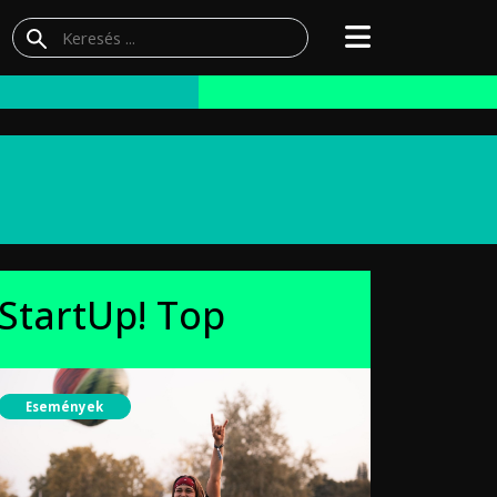
StartUp! Top
Események