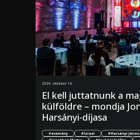
2024. október 14.
El kell juttatnunk a m
külföldre – mondja J
Harsányi-díjasa
#esemény
#Izrael
#Harsányi János-
#Jonathan Medve
#kockázati tőke