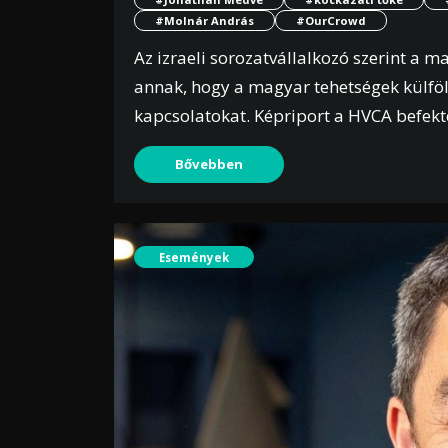
#Molnár András
#OurCrowd
Az izraeli sorozatvállalkozó szerint a 
annak, hogy a magyar tehetségek külföl
kapcsolatokat. Képriport a HVCA befekte
Bővebben
Események