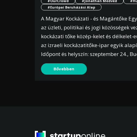
#OurCrowd
#Jonathan Medved
#Hu
#Európai Beruházási Alap
A Magyar Kockázati - és Magántőke Egye
az üzleti, politikai és jogi közösségek
kockázati tőke közép-kelet és délkelet-
az izraeli kockázatitőke-ipar egyik alap
Időpont és helyszín: szeptember 24., B
Bővebben