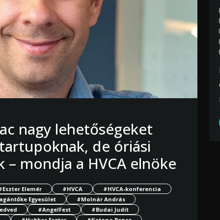
iac nagy lehetőségeket
tartupoknak, de óriási
uk – mondja a HVCA elnöke
#Eszter Elemér
#HVCA
#HVCA-konferencia
agántőke Egyesület
#Molnár András
edved
#AngelFest
#Budai Judit
s
#Hubbes Eszter
#Katona Bence