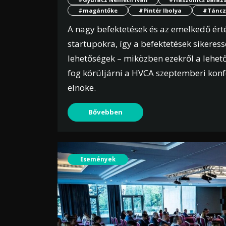
#magántőke
#Pintér Ibolya
#Táncz
A nagy befektetések és az emelkedő érté
startupokra, így a befektetések sikeres
lehetőségek – miközben ezekről a lehető
fog körüljárni a HVCA szeptemberi konf
elnöke.
Bővebben
Események