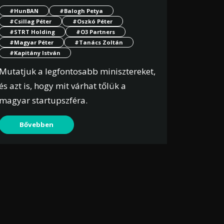
#HunBAN
#Balogh Petya
#Csillag Péter
#Oszkó Péter
#STRT Holding
#O3 Partners
#Magyar Péter
#Tanács Zoltán
#Kapitány István
Mutatjuk a legfontosabb minisztereket,
és azt is, hogy mit várhat tőlük a
magyar startupszféra.
Bővebben