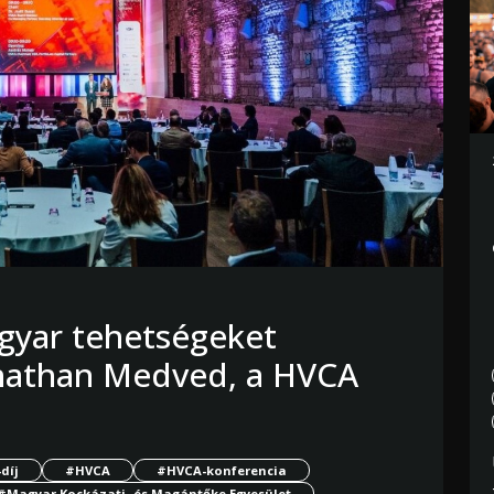
agyar tehetségeket
onathan Medved, a HVCA
díj
#HVCA
#HVCA-konferencia
#Magyar Kockázati- és Magántőke Egyesület