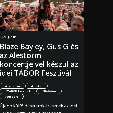
2026. június 11.
Blaze Bayley, Gus G és
az Alestorm
koncertjeivel készül az
idei TÁBOR Fesztivál
#zeneipar
#metal
#TÁBOR Fesztivál
#Balaton
#Alsóörs
Újabb külföldi sztárok érkeznek az idei