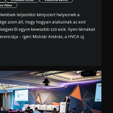
os Péter
kelések teljesítési kényszert helyeznek a
sége azon áll, hogy hogyan alakulnak az exit
ségekről egyre kevesebb szó esik. Ilyen témákat
erenciája – ígéri Molnár András, a HVCA új