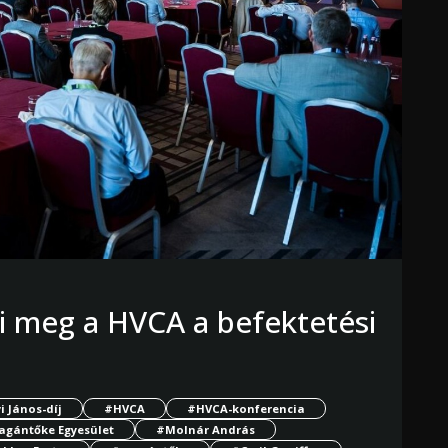
i meg a HVCA a befektetési
 János-díj
#HVCA
#HVCA-konferencia
agántőke Egyesület
#Molnár András