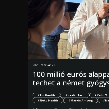
2025. február 20.
100 millió eurós alapp
techet a német gyógysz
#Flo Health
#HealthTech
#Calm/St
#Neko Health
#Marvin Amberg
#Na