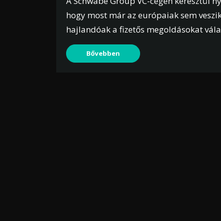
A Schwabe Group VC-cégén keresztül nyit
hogy most már az európaiak sem veszik
hajlandóak a fizetős megoldásokat vála
Bővebben