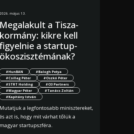
2026. május 13.
Megalakult a Tisza-
kormány: kikre kell
figyelnie a startup-
ökoszisztémának?
#HunBAN
#Balogh Petya
#Csillag Péter
#Oszkó Péter
#STRT Holding
#O3 Partners
#Magyar Péter
#Tanács Zoltán
#Kapitány István
Mutatjuk a legfontosabb minisztereket,
és azt is, hogy mit várhat tőlük a
magyar startupszféra.