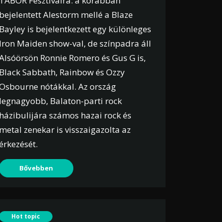
TÁBOR Fesztiválra: a korábban
bejelentett Alestorm mellé a Blaze
Bayley is bejelentkezett egy különleges
Iron Maiden show-val, de színpadra áll
Alsóörsön Ronnie Romero és Gus G is,
Black Sabbath, Rainbow és Ozzy
Osbourne nótákkal. Az ország
legnagyobb, Balaton-parti rock
házibulijára számos hazai rock és
metal zenekar is visszaigazolta az
érkezését.
Bővebben
Hot topic