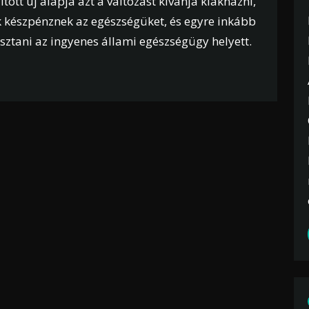
ott új alapja azt a változást kívánja kiaknázni,
 készpénznek az egészségüket, és egyre inkább
sztani az ingyenes állami egészségügy helyett.