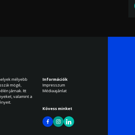
amelyek mélyebb
Információk
isszái mögé,
Impresszum
élén járnak. Itt
Médiaajánlat
nyeket, valamint a
nyeit.
Kövess minket