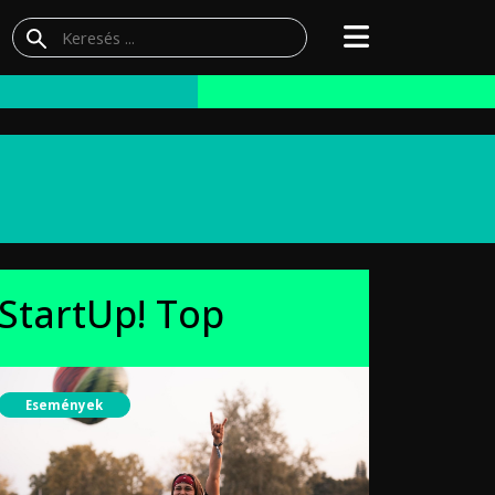
StartUp! Top
Események