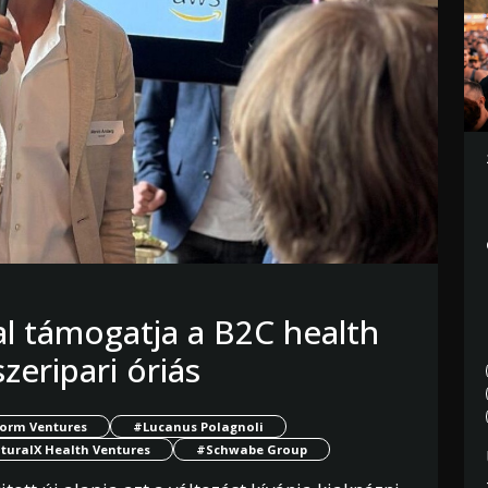
al támogatja a B2C health
eripari óriás
orm Ventures
#Lucanus Polagnoli
turalX Health Ventures
#Schwabe Group