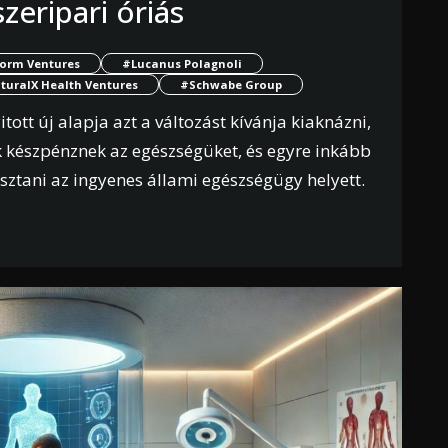
eripari óriás
orm Ventures
#Lucanus Polagnoli
turalX Health Ventures
#Schwabe Group
ott új alapja azt a változást kívánja kiaknázni,
 készpénznek az egészségüket, és egyre inkább
sztani az ingyenes állami egészségügy helyett.