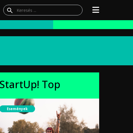
StartUp! Top
Események