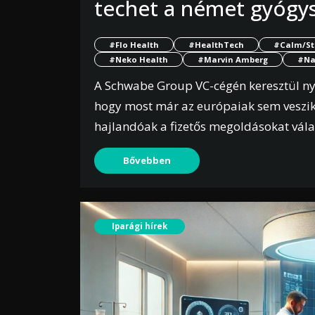
techet a német gyógysz
#Flo Health
#HealthTech
#Calm/St
#Neko Health
#Marvin Amberg
#Na
A Schwabe Group VC-cégén keresztül nyit
hogy most már az európaiak sem veszik
hajlandóak a fizetős megoldásokat vála
Bővebben
Iparági hírek