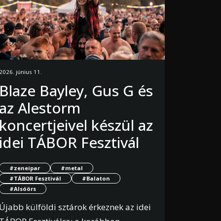
2026. június 11.
Blaze Bayley, Gus G és
az Alestorm
koncertjeivel készül az
idei TÁBOR Fesztivál
#zeneipar
#metal
#TÁBOR Fesztivál
#Balaton
#Alsóörs
Újabb külföldi sztárok érkeznek az idei