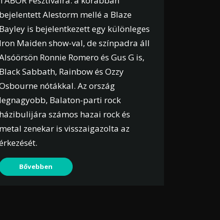
TÁBOR Fesztiválra: a korábban
bejelentett Alestorm mellé a Blaze
Bayley is bejelentkezett egy különleges
Iron Maiden show-val, de színpadra áll
Alsóörsön Ronnie Romero és Gus G is,
Black Sabbath, Rainbow és Ozzy
Osbourne nótákkal. Az ország
legnagyobb, Balaton-parti rock
házibulijára számos hazai rock és
metal zenekar is visszaigazolta az
érkezését.
Bővebben