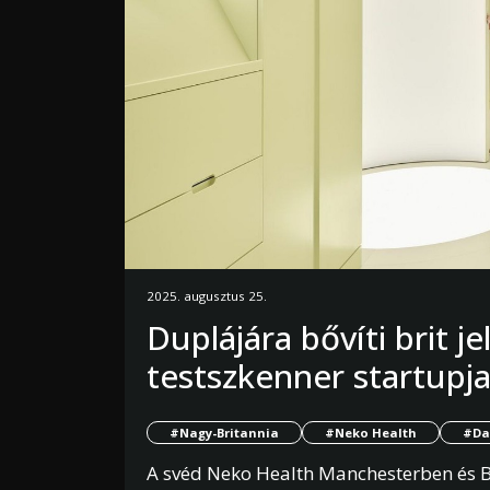
2025. augusztus 25.
Duplájára bővíti brit j
testszkenner startupj
#Nagy-Britannia
#Neko Health
#Da
A svéd Neko Health Manchesterben és B