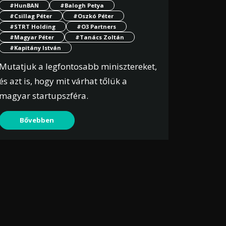
#HunBAN
#Balogh Petya
#Csillag Péter
#Oszkó Péter
#STRT Holding
#O3 Partners
#Magyar Péter
#Tanács Zoltán
#Kapitány István
Mutatjuk a legfontosabb minisztereket,
és azt is, hogy mit várhat tőlük a
magyar startupszféra.
Bővebben