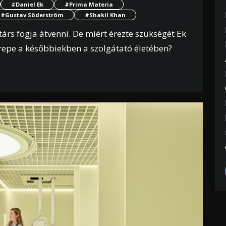
#Daniel Ek
#Prima Materia
#Gustav Söderström
#Shakil Khan
árs fogja átvenni. De miért érezte szükségét Ek
erepe a későbbiekben a szolgátató életében?