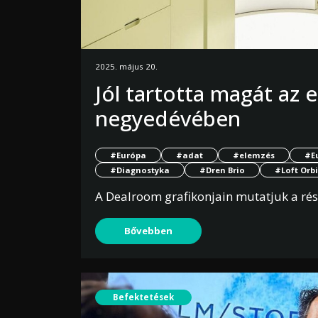
2025. május 20.
Jól tartotta magát az 
negyedévében
#Európa
#adat
#elemzés
#E
#Diagnostyka
#Dren Brio
#Loft Orbi
A Dealroom grafikonjain mutatjuk a rés
Bővebben
Befektetések