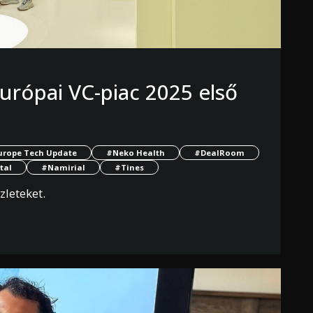
európai VC-piac 2025 első
urope Tech Update
#Neko Health
#DealRoom
tal
#Namirial
#Tines
zleteket.