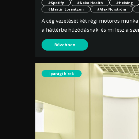
#Spotify
#Neko Health
#Helsing
#Martin Lorentzon
#Alex Norström
A cég vezetését két régi motoros munkat
a háttérbe húzódásnak, és mi lesz a sz
Bővebben
Iparági hírek