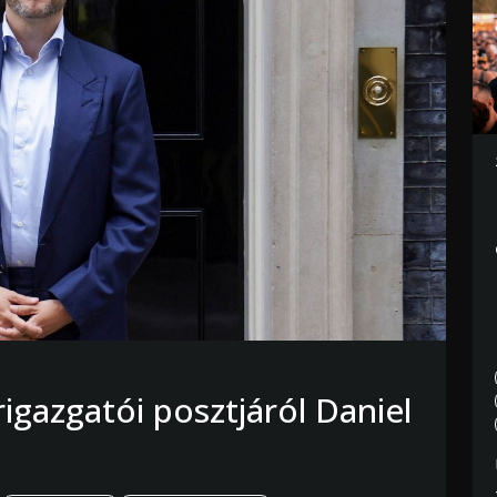
rigazgatói posztjáról Daniel