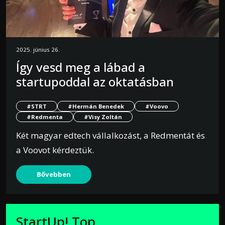
2025. június 26.
Így vesd meg a lábad a
startupoddal az oktatásban
#STRT
#Hermán Benedek
#Voovo
#Redmenta
#Visy Zoltán
Két magyar edtech vállalkozást, a Redmentát és
a Voovot kérdeztük.
Bővebben
StartUp! Top