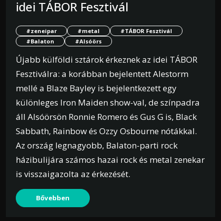
idei TÁBOR Fesztivál
#zeneipar
#metal
#TÁBOR Fesztivál
#Balaton
#Alsóörs
Újabb külföldi sztárok érkeznek az idei TÁBOR
Fesztiválra: a korábban bejelentett Alestorm
mellé a Blaze Bayley is bejelentkezett egy
különleges Iron Maiden show-val, de színpadra
áll Alsóörsön Ronnie Romero és Gus G is, Black
Sabbath, Rainbow és Ozzy Osbourne nótákkal.
Az ország legnagyobb, Balaton-parti rock
házibulijára számos hazai rock és metal zenekar
is visszaigazolta az érkezését.
Bővebben