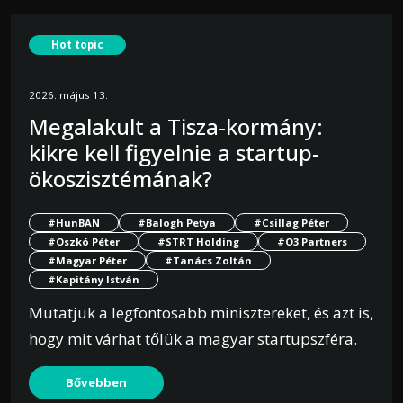
Hot topic
2026. május 13.
Megalakult a Tisza-kormány:
kikre kell figyelnie a startup-
ökoszisztémának?
#HunBAN
#Balogh Petya
#Csillag Péter
#Oszkó Péter
#STRT Holding
#O3 Partners
#Magyar Péter
#Tanács Zoltán
#Kapitány István
Mutatjuk a legfontosabb minisztereket, és azt is,
hogy mit várhat tőlük a magyar startupszféra.
Bővebben