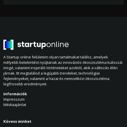
A Startup online felületein olyan tartalmakat találsz, amelyek
mélyebb betekintést nyújtanak az innovációs ökoszisztéma kulisszái
mögé, valamint inspiráló történeteket azoktól, akik a változás élén
járnak. Itt megtalálod a legújabb trendeket, technológiai
fejleményeket, valamint a hazai és nemzetközi ökoszisztéma
legfrissebb eredményeit.
Információk
Impresszum
Médiaajánlat
Kövess minket