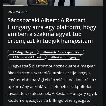
2026. május 14.
Sárospataki Albert: A Restart
Hungary arra egy platform, hogy
amiben a szakma egyet tud
érteni, azt ki tudjuk hangosítani
#Balogh Petya
#innovációs szakpolitika
#Sárospataki Albert
#Restart Hungary
Új egyeztető platformot hoznak létre a magyar
ökoszisztéma szereplői, aminek célja, hogy a
legérettebb iparági elképzelésekből konkrét, az
új kormány asztalára is letehető szakpolitikai
javaslatok szülessenek. A Restart Hungary egyik
kezdeményezőjével, a Billingo vezérigazgató