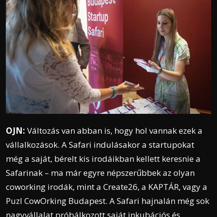
OJN:
Változás van abban is, hogy hol vannak ezek a
vállalkozások.
A Safari indulásakor a startupokat
még a saját, bérelt kis irodáikban kellett keresnie a
Safarinak –
ma már egyre népszerűbbek az olyan
coworking irodák, mint a Create26, a KAPTÁR, vagy a
Puzl CowOrking Budapest.
A Safari hajnalán még sok
nagyvállalat próbálkozott saját inkubációs és