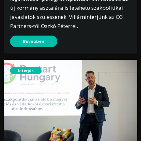
új kormány asztalára is letehető szakpolitikai
javaslatok szülessenek. Villáminterjúnk az O3
Partners-től Oszkó Péterrel.
Bővebben
Interjúk