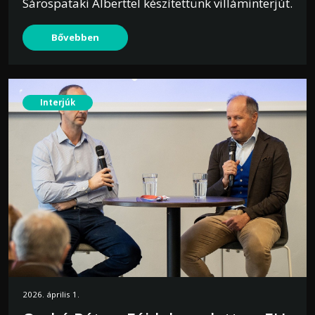
Sárospataki Alberttel készítettünk villáminterjút.
Bővebben
Interjúk
2026. április 1.