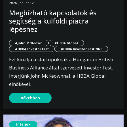
2026. január 12.
Megbízható kapcsolatok és
segítség a külföldi piacra
lépéshez
#John McKeown
#HBBA Global
#HBBA Investor Fest
#HBBA Investor Fest 2026
Ezt kínálja a startupoknak a Hungarian British
Business Alliance által szervezett Investor Fest.
Interjúnk John McKeownnal, a HBBA Global
elnökével.
Bővebben
Interjúk