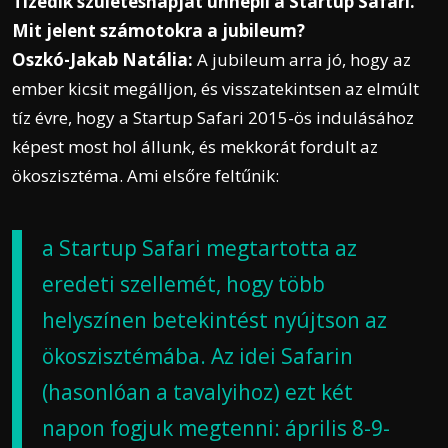
Tizedik születésnapját ünnepli a Startup Safari.
Mit jelent számotokra a jubileum?
Oszkó-Jakab Natália:
A jubileum arra jó, hogy az
ember kicsit megálljon, és visszatekintsen az elmúlt
tíz évre, hogy a Startup Safari 2015-ös indulásához
képest most hol állunk, és mekkorát fordult az
ökoszisztéma. Ami elsőre feltűnik:
a Startup Safari megtartotta az
eredeti szellemét, hogy több
helyszínen betekintést nyújtson az
ökoszisztémába. Az idei Safarin
(hasonlóan a tavalyihoz) ezt két
napon fogjuk megtenni: április 8-9-