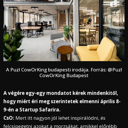
A Puzl CowOrKing budapesti irodája. Forrás: @Puzl
CowOrKing Budapest
A végére egy-egy mondatot kérek mindenkitől,
hogy miért éri meg szerintetek elmenni április 8-
9-én a Startup Safarira.
CsO:
Mert itt nagyon jól lehet inspirálódni, és
felcsipegetni azokat a morzsákat, amikkel előrébb