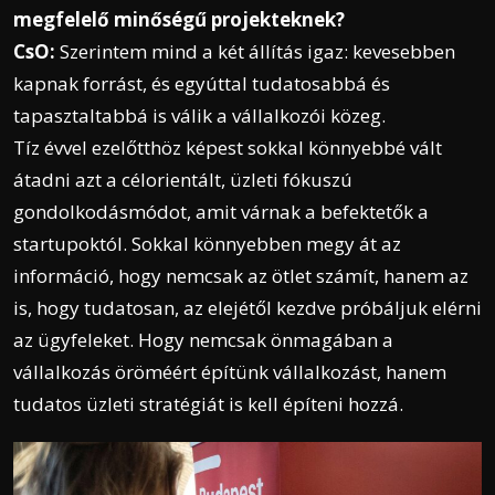
megfelelő minőségű projekteknek?
CsO:
Szerintem mind a két állítás igaz: kevesebben
kapnak forrást, és egyúttal tudatosabbá és
tapasztaltabbá is válik a vállalkozói közeg.
Tíz évvel ezelőtthöz képest sokkal könnyebbé vált
átadni azt a célorientált, üzleti fókuszú
gondolkodásmódot, amit várnak a befektetők a
startupoktól. Sokkal könnyebben megy át az
információ, hogy nemcsak az ötlet számít, hanem az
is, hogy tudatosan, az elejétől kezdve próbáljuk elérni
az ügyfeleket. Hogy nemcsak önmagában a
vállalkozás öröméért építünk vállalkozást, hanem
tudatos üzleti stratégiát is kell építeni hozzá.