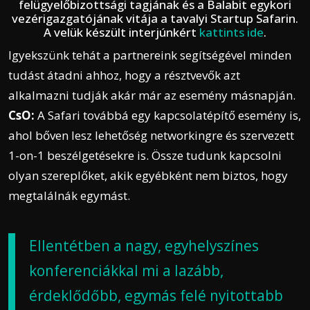
felügyelőbizottsági tagjának és a Balabit egykori
vezérigazgatójának vitája a tavalyi Startup Safarin.
A velük készült interjúnkért
kattints ide
.
Igyekszünk tehát a partnereink segítségével minden
tudást átadni ahhoz, hogy a résztvevők azt
alkalmazni tudják akár már az esemény másnapján.
CsO:
A Safari továbbá egy kapcsolatépítő esemény is,
ahol bőven lesz lehetőség networkingre és szervezett
1-on-1 beszélgetésekre is. Össze tudunk kapcsolni
olyan szereplőket, akik egyébként nem biztos, hogy
megtalálnák egymást.
Ellentétben a nagy, egyhelyszínes
konferenciákkal mi a lazább,
érdeklődőbb, egymás felé nyitottabb