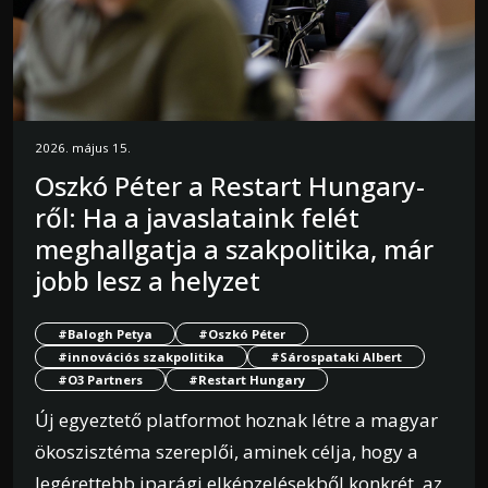
2026. május 15.
Oszkó Péter a Restart Hungary-
ről: Ha a javaslataink felét
meghallgatja a szakpolitika, már
jobb lesz a helyzet
#Balogh Petya
#Oszkó Péter
#innovációs szakpolitika
#Sárospataki Albert
#O3 Partners
#Restart Hungary
Új egyeztető platformot hoznak létre a magyar
ökoszisztéma szereplői, aminek célja, hogy a
legérettebb iparági elképzelésekből konkrét, az