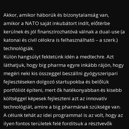
Akkor, amikor háborúk és bizonytalanság van,
amikor a NATO saját inkubátort indít, előtérbe
kerülnek és jól finanszírozhatóvá válnak a dual-use (a
katonai és civil célokra is felhasználható – a szerk.)
technológiák.
Külön hangsúlyt fektetünk idén a medtechre. Azt
láthatjuk, hogy big pharma egyre inkább rájön, hogy
megéri neki kis összeggel beszállni gyógyszeripari
fejlesztéseken dolgozó startupokba és belőlük
portfóliót építeni, mert ők hatékonyabban és kisebb
költséggel képesek fejleszteni azt az innovatív
technológiát, amire a big pharmának szüksége van.
A célunk tehát az idei programmal is az volt, hogy az
ilyen fontos területek felé fordítsuk a résztvevők