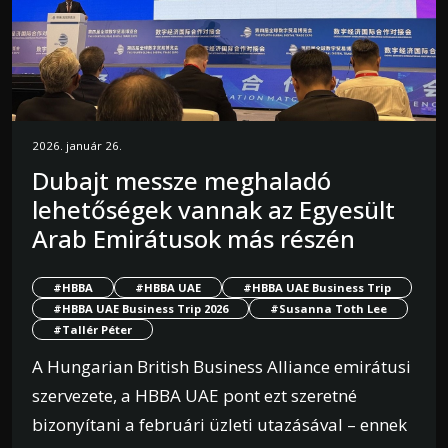
2026. január 26.
Dubajt messze meghaladó
lehetőségek vannak az Egyesült
Arab Emirátusok más részén
#HBBA
#HBBA UAE
#HBBA UAE Business Trip
#HBBA UAE Business Trip 2026
#Susanna Toth Lee
#Tallér Péter
A Hungarian British Business Alliance emirátusi
szervezete, a HBBA UAE pont ezt szeretné
bizonyítani a februári üzleti utazásával – ennek