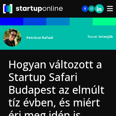
Rovat:
Interjúk
Petróczi Rafael
Hogyan változott a
Startup Safari
Budapest az elmúlt
tíz évben, és miért
éri meg idén is