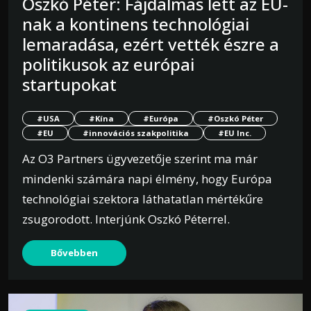
Oszkó Péter: Fájdalmas lett az EU-
nak a kontinens technológiai
lemaradása, ezért vették észre a
politikusok az európai
startupokat
#USA
#Kína
#Európa
#Oszkó Péter
#EU
#innovációs szakpolitika
#EU Inc.
Az O3 Partners ügyvezetője szerint ma már
mindenki számára napi élmény, hogy Európa
technológiai szektora láthatatlan mértékűre
zsugorodott. Interjúnk Oszkó Péterrel.
Bővebben