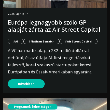
2026. április 14.
Európa legnagyobb szóló GP
alapját zárta az Air Street Capital
#AI
#Nathan Benaich
#Air Street Capital
A VC harmadik alapja 232 millió dollárral
debütál, és az újfaja AI-first megoldásokat
fejlesztő, korai szakaszú startupokat keresi
Európában és Észak-Amerikában egyaránt.
Bővebben
Programok, lehetőségek