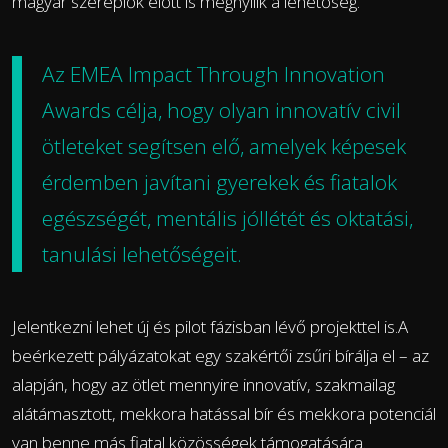
magyar szereplők előtt is megnyílik a lehetőség.
Az EMEA Impact Through Innovation
Awards célja, hogy olyan innovatív civil
ötleteket segítsen elő, amelyek képesek
érdemben javítani gyerekek és fiatalok
egészségét, mentális jóllétét és oktatási,
tanulási lehetőségeit.
Jelentkezni lehet új és pilot fázisban lévő projekttel is.A
beérkezett pályázatokat egy szakértői zsűri bírálja el – az
alapján, hogy az ötlet mennyire innovatív, szakmailag
alátámasztott, mekkora hatással bír és mekkora potenciál
van benne más fiatal közösségek támogatására.