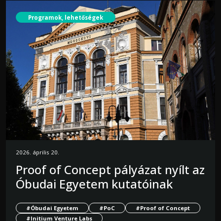
Programok, lehetőségek
2026. április 20.
Proof of Concept pályázat nyílt az
Óbudai Egyetem kutatóinak
#Óbudai Egyetem
#PoC
#Proof of Concept
#Initium Venture Labs