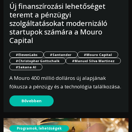
Új finanszírozási lehetőséget
teremt a pénzügyi
szolgáltatásokat modernizáló
startupok számára a Mouro
Capital
#ElevenLabs
#Santander
#Mouro Capital
#Christopher Gottschalk
#Manuel Silva Martinez
#Sakana AI
A Mouro 400 millió dolláros új alapjának
fókusza a pénzügy és a technológia találkozása.
Bővebben
Programok, lehetőségek