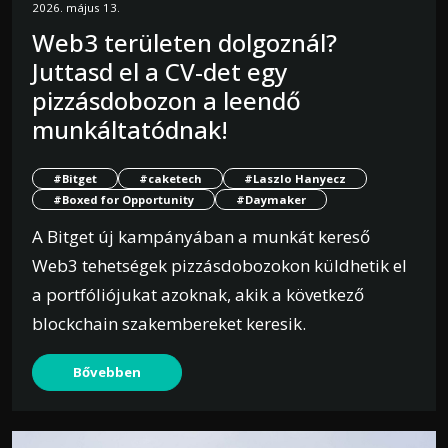
2026. május 13.
Web3 területen dolgoznál?
Juttasd el a CV-det egy
pizzásdobozon a leendő
munkáltatódnak!
#Bitget
#caketech
#Laszlo Hanyecz
#Boxed for Opportunity
#Daymaker
A Bitget új kampányában a munkát kereső
Web3 tehetségek pizzásdobozokon küldhetik el
a portfóliójukat azoknak, akik a következő
blockchain szakembereket keresik.
Bővebben