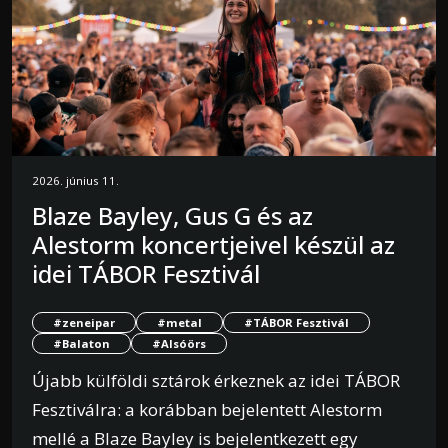
2026. június 11.
Blaze Bayley, Gus G és az
Alestorm koncertjeivel készül az
idei TÁBOR Fesztivál
#zeneipar
#metal
#TÁBOR Fesztivál
#Balaton
#Alsóörs
Újabb külföldi sztárok érkeznek az idei TÁBOR
Fesztiválra: a korábban bejelentett Alestorm
mellé a Blaze Bayley is bejelentkezett egy