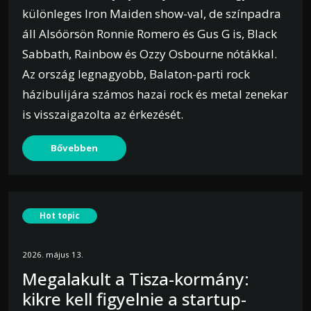
különleges Iron Maiden show-val, de színpadra
áll Alsóörsön Ronnie Romero és Gus G is, Black
Sabbath, Rainbow és Ozzy Osbourne nótákkal.
Az ország legnagyobb, Balaton-parti rock
házibulijára számos hazai rock és metal zenekar
is visszaigazolta az érkezését.
Bővebben
Hot topic
2026. május 13.
Megalakult a Tisza-kormány:
kikre kell figyelnie a startup-