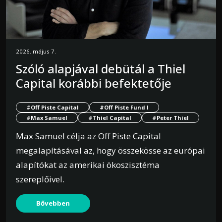
2026. május 7.
Szóló alapjával debütál a Thiel
Capital korábbi befektetője
#Off Piste Capital
#Off Piste Fund I
#Max Samuel
#Thiel Capital
#Peter Thiel
Max Samuel célja az Off Piste Capital
megalapításával az, hogy összekösse az európai
alapítókat az amerikai ökoszisztéma
szereplőivel.
Bővebben