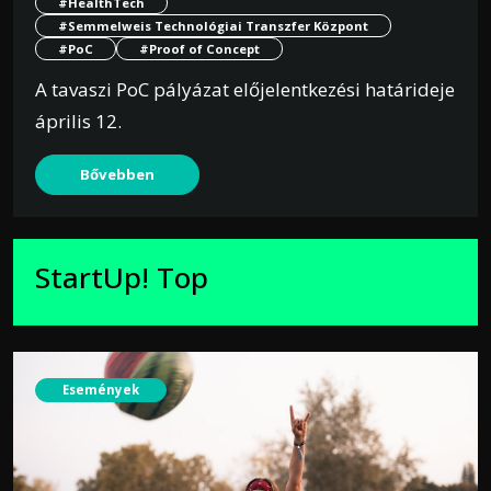
#HealthTech
#Semmelweis Technológiai Transzfer Központ
#PoC
#Proof of Concept
A tavaszi PoC pályázat előjelentkezési határideje
április 12.
Bővebben
StartUp! Top
Események