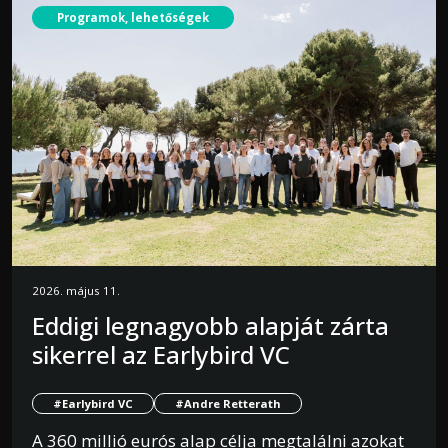
Programok, lehetőségek
2026. május 11.
Eddigi legnagyobb alapját zárta
sikerrel az Earlybird VC
#Earlybird VC
#Andre Retterath
A 360 millió eurós alap célja megtalálni azokat