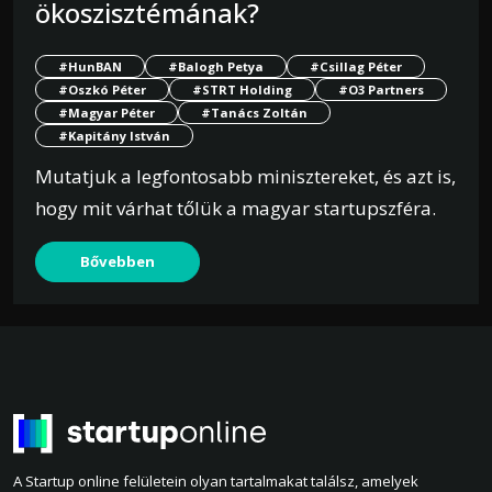
ökoszisztémának?
#HunBAN
#Balogh Petya
#Csillag Péter
#Oszkó Péter
#STRT Holding
#O3 Partners
#Magyar Péter
#Tanács Zoltán
#Kapitány István
Mutatjuk a legfontosabb minisztereket, és azt is,
hogy mit várhat tőlük a magyar startupszféra.
Bővebben
A Startup online felületein olyan tartalmakat találsz, amelyek