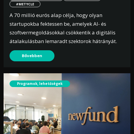
#METYCLE
A 70 millió eurós alap célja, hogy olyan
startupokba fektessen be, amelyek AI- és
szoftvermegoldásokkal csökkentik a digitális
átalakulásban lemaradt szektorok hátrányát.
Bővebben
Programok, lehetőségek