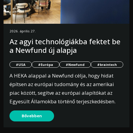
2026. április 27.
Az agyi technológiákba fektet be
a Newfund új alapja
#USA
#Európa
#Newfund
#braintech
A HEKA alappal a Newfund célja, hogy hidat
építsen az európai tudomány és az amerikai
piac között, segítve az európai alapítókat az
Egyesült Államokba történő terjeszkedésben.
Bővebben