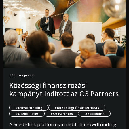
2026. május 22.
Közösségi finanszírozási
kampányt indított az O3 Partners
#crowdfunding
#közösségi finanszírozás
#Oszkó Péter
#O3 Partners
#SeedBlink
A SeedBlink platformján indított crowdfunding