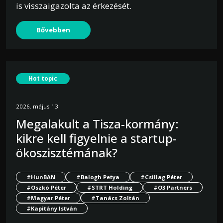
is visszaigazolta az érkezését.
Bővebben
Hot topic
2026. május 13.
Megalakult a Tisza-kormány:
kikre kell figyelnie a startup-
ökoszisztémának?
#HunBAN
#Balogh Petya
#Csillag Péter
#Oszkó Péter
#STRT Holding
#O3 Partners
#Magyar Péter
#Tanács Zoltán
#Kapitány István