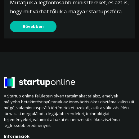
Mutatjuk a legfontosabb minisztereket, és azt is,
hogy mit várhat tőlük a magyar startupszféra.
Bővebben
A Startup online felületein olyan tartalmakat találsz, amelyek
mélyebb betekintést nyújtanak az innovációs ökoszisztéma kulisszái
mögé, valamint inspiráló történeteket azoktól, akik a változás élén
járnak. Itt megtalálod a legújabb trendeket, technológiai
fejleményeket, valamint a hazai és nemzetközi ökoszisztéma
legfrissebb eredményeit.
Információk