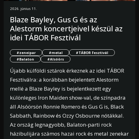
2026. június 11.
Blaze Bayley, Gus G és az
Alestorm koncertjeivel készül az
idei TÁBOR Fesztivál
#zeneipar
#metal
#TÁBOR Fesztivál
#Balaton
#Alsóörs
Újabb külföldi sztárok érkeznek az idei TÁBOR
Fesztiválra: a korábban bejelentett Alestorm
mellé a Blaze Bayley is bejelentkezett egy
különleges Iron Maiden show-val, de színpadra
áll Alsóörsön Ronnie Romero és Gus G is, Black
Sabbath, Rainbow és Ozzy Osbourne nótákkal.
Az ország legnagyobb, Balaton-parti rock
házibulijára számos hazai rock és metal zenekar