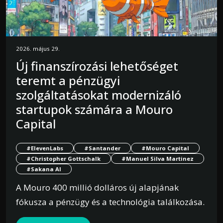
2026. május 29.
Új finanszírozási lehetőséget
teremt a pénzügyi
szolgáltatásokat modernizáló
startupok számára a Mouro
Capital
#ElevenLabs
#Santander
#Mouro Capital
#Christopher Gottschalk
#Manuel Silva Martinez
#Sakana AI
A Mouro 400 millió dolláros új alapjának
fókusza a pénzügy és a technológia találkozása.