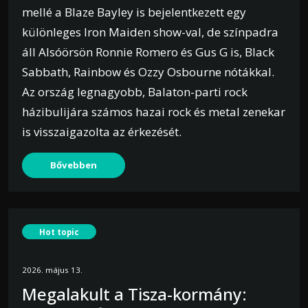
mellé a Blaze Bayley is bejelentkezett egy
különleges Iron Maiden show-val, de színpadra
áll Alsóörsön Ronnie Romero és Gus G is, Black
Sabbath, Rainbow és Ozzy Osbourne nótákkal.
Az ország legnagyobb, Balaton-parti rock
házibulijára számos hazai rock és metal zenekar
is visszaigazolta az érkezését.
Bővebben
Hot topic
2026. május 13.
Megalakult a Tisza-kormány: