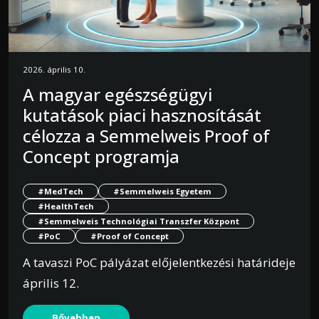
2026. április 10.
A magyar egészségügyi
kutatások piaci hasznosítását
célozza a Semmelweis Proof of
Concept programja
#MedTech
#Semmelweis Egyetem
#HealthTech
#Semmelweis Technológiai Transzfer Központ
#PoC
#Proof of Concept
A tavaszi PoC pályázat előjelentkezési határideje
április 12.
Bővebben