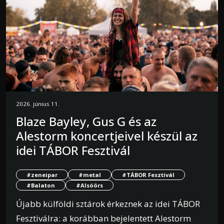
2026. június 11.
Blaze Bayley, Gus G és az
Alestorm koncertjeivel készül az
idei TÁBOR Fesztivál
#zeneipar
#metal
#TÁBOR Fesztivál
#Balaton
#Alsóörs
Újabb külföldi sztárok érkeznek az idei TÁBOR
Fesztiválra: a korábban bejelentett Alestorm