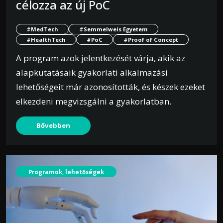
célozza az új PoC
#MedTech
#Semmelweis Egyetem
#HealthTech
#PoC
#Proof of Concept
A program azok jelentkezését várja, akik az
alapkutatásaik gyakorlati alkalmazási
lehetőségeit már azonosították, és készek ezeket
elkezdeni megvizsgálni a gyakorlatban.
Bővebben
Programok, lehetőségek