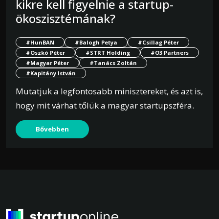
kikre kell figyelnie a startup-
ökoszisztémának?
#HunBAN
#Balogh Petya
#Csillag Péter
#Oszkó Péter
#STRT Holding
#O3 Partners
#Magyar Péter
#Tanács Zoltán
#Kapitány István
Mutatjuk a legfontosabb minisztereket, és azt is,
hogy mit várhat tőlük a magyar startupszféra.
Bővebben