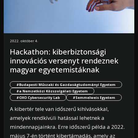
2022. október 4.
Hackathon: kiberbiztonsági
innovációs versenyt rendeznek
magyar egyetemistáknak
#Budapesti Műszaki és Gazdaságtudományi Egyetem
#a Nemzetközi Közszolgálati Egyetem
#OXO Cybersecurity Lab
#Semmelweis Egyetem
A kibertér tele van időszerű kihívásokkal,
amelyek rendkívüli hatással lehetnek a
mindennapjainkra. Erre időszerű példa a 2022.
május 7-én történt kibertámadás, amely az