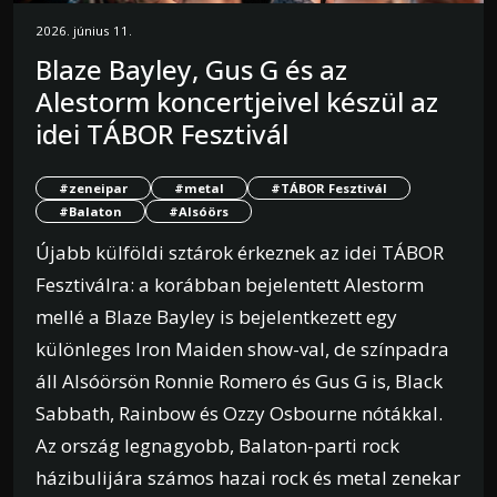
2026. június 11.
Blaze Bayley, Gus G és az
Alestorm koncertjeivel készül az
idei TÁBOR Fesztivál
#zeneipar
#metal
#TÁBOR Fesztivál
#Balaton
#Alsóörs
Újabb külföldi sztárok érkeznek az idei TÁBOR
Fesztiválra: a korábban bejelentett Alestorm
mellé a Blaze Bayley is bejelentkezett egy
különleges Iron Maiden show-val, de színpadra
áll Alsóörsön Ronnie Romero és Gus G is, Black
Sabbath, Rainbow és Ozzy Osbourne nótákkal.
Az ország legnagyobb, Balaton-parti rock
házibulijára számos hazai rock és metal zenekar