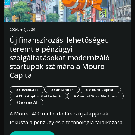
2026. május 29.
Új finanszírozási lehetőséget
teremt a pénzügyi
szolgáltatásokat modernizáló
startupok számára a Mouro
Capital
#ElevenLabs
#Santander
#Mouro Capital
#Christopher Gottschalk
#Manuel Silva Martinez
#Sakana AI
A Mouro 400 millió dolláros új alapjának
fókusza a pénzügy és a technológia találkozása.