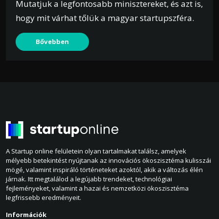
Mutatjuk a legfontosabb minisztereket, és azt is,
hogy mit várhat tőlük a magyar startupszféra.
Bővebben
A Startup online felületein olyan tartalmakat találsz, amelyek
mélyebb betekintést nyújtanak az innovációs ökoszisztéma kulisszái
mögé, valamint inspiráló történeteket azoktól, akik a változás élén
járnak. Itt megtalálod a legújabb trendeket, technológiai
fejleményeket, valamint a hazai és nemzetközi ökoszisztéma
legfrissebb eredményeit.
Információk