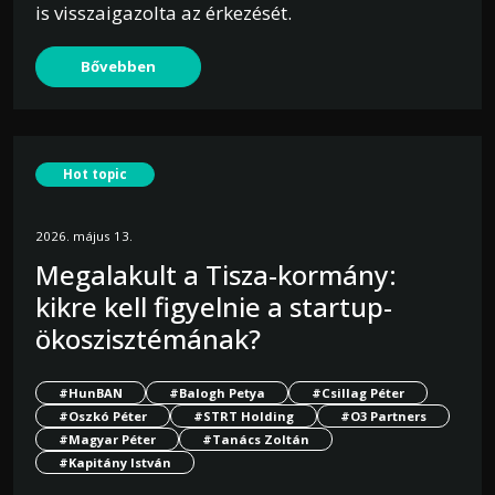
is visszaigazolta az érkezését.
Bővebben
Hot topic
2026. május 13.
Megalakult a Tisza-kormány:
kikre kell figyelnie a startup-
ökoszisztémának?
#HunBAN
#Balogh Petya
#Csillag Péter
#Oszkó Péter
#STRT Holding
#O3 Partners
#Magyar Péter
#Tanács Zoltán
#Kapitány István