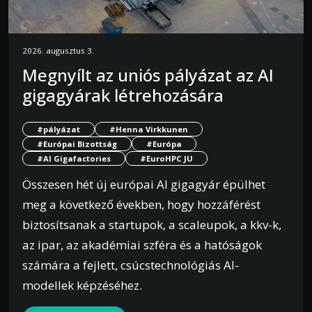
2026. augusztus 3.
Megnyílt az uniós pályázat az AI
gigagyárak létrehozására
#pályázat
#Henna Virkkunen
#Európai Bizottság
#Európa
#AI Gigafactories
#EuroHPC JU
Összesen hét új európai AI gigagyár épülhet
meg a következő években, hogy hozzáférést
biztosítsanak a startupok, a scaleupok, a kkv-k,
az ipar, az akadémiai szféra és a hatóságok
számára a fejlett, csúcstechnológiás AI-
modellek képzéséhez.