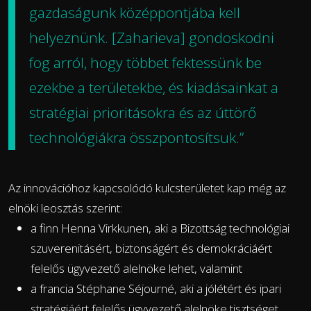
gazdaságunk középpontjába kell
helyeznünk. [Zaharieva] gondoskodni
fog arról, hogy többet fektessünk be
ezekbe a területekbe, és kiadásainkat a
stratégiai prioritásokra és az úttörő
technológiákra összpontosítsuk.”
Az innovációhoz kapcsolódó kulcsterületet kap még az
elnöki leosztás szerint:
a finn Henna Virkkunen, aki a Bizottság technológiai
szuverenitásért, biztonságért és demokráciáért
felelős ügyvezető alelnöke lehet, valamint
a francia Stéphane Séjourné, aki a jólétért és ipari
stratégiáért felelős ügyvezető alelnöke tisztséget