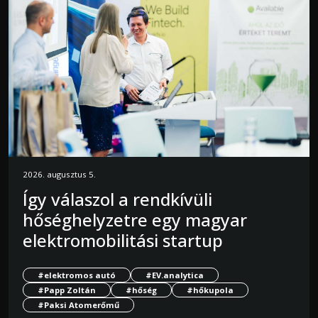
2026. augusztus 5.
Így válaszol a rendkívüli
hőséghelyzetre egy magyar
elektromobilitási startup
#elektromos autó
#EV.analytica
#Papp Zoltán
#hőség
#hőkupola
#Paksi Atomerőmű