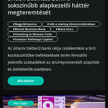
sokszínűbb alapkezelői háttér
megteremtését
#Nagy-Britannia
#nők a startup ökoszisztémában
#British Business Bank
#Mark Sims
#Investing in Women Code
#Investor Pathways Capital
Az állami hátterű bank célja csökkenteni a brit
kockázatitőke-befektetések terén fennálló
jelentős szakadékot az alulreprezentált alapítók
és befektetők esetében.
Bővebben
Hot topic