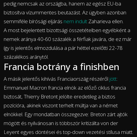
pedig nemcsak az országba, hanem az egész EU-ba
biztosítva vízummentes beutazást. Az ügyben azonban
semmiféle bírósági eljárás
nem indult
Zaharieva ellen.
A most bejelentett bizottsági összetételben egyébként a
nemek aránya 40-60 százalék a férfiak javára, de ez már
így is jelentős elmozdulása a pár héttel ezelőtti 22-78
százalékos aránytól.
Francia botrány a finishben
A másik jelentős kihívás Franciaország részéről
jött
:
Emmanuel Macron francia elnök az előző ciklus francia
biztosát, Thierry Bretont jelölte eredetileg a biztos
pozícióra, akinek viszont terhelt múltja van a német
elnökkel. Egy mondatban összegezve: Breton zárt ajtók
mögött és nyilvánosan is többször kritizálta von der
Leyent egyes döntései és top-down vezetési stílusa miatt.