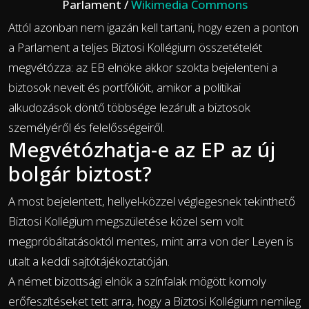
Parlament /
Wikimedia Commons
Attól azonban nem igazán kell tartani, hogy ezen a ponton
a Parlament a teljes Biztosi Kollégium összetételét
megvétózza: az EB elnöke akkor szokta bejelenteni a
biztosok neveit és portfólióit, amikor a politikai
alkudozások döntő többsége lezárult a biztosok
személyéről és felelősségeiről.
Megvétózhatja-e az EP az új
bolgár biztost?
A most bejelentett, hellyel-közzel véglegesnek tekinthető
Biztosi Kollégium megszületése közel sem volt
megpróbáltatásoktól mentes, mint arra von der Leyen is
utalt a keddi sajtótájékoztatóján.
A német bizottsági elnök a színfalak mögött komoly
erőfeszítéseket tett arra, hogy a Biztosi Kollégium nemileg