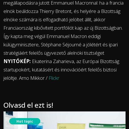
megállapodásra jutott Emmanuel Macronnal: ha a francia
elnök beáldozza Thierry Bretont, és helyére a Bizottság
elnöke számára is elfogadható jelöltet állít, akkor
Franciaország kibővített portfóliót kap az új Bizottságban.
Így kapta meg végül Emmanuel Macron eddigi
külügyminisztere, Stéphane Séjourné a jólétért és ipari
stratégiáért felelős ügyvezető alelnöki tisztséget
NYITÓKÉP:
Ekaterina Zaharieva, az Európai Bizottság
startupokért, kutatásért és innovációért felelős biztosi
jelöltje. Arno Mikkor /
Flickr
Olvasd el ezt is!
Hot topic