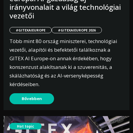
irányvonalait a világ technológiai
vezetői
#GITEXAIEUROPE
#GITEXAIEUROPE 2026
Több mint 80 ország miniszterei, technológiai
vezetői, alapítói és befektetői találkoznak a
GITEX AI Europe-on annak érdekében, hogy
konszenzust alakítsanak ki a szuverenitás, a
skálázhatóság és az AI-versenyképesség
kérdéseiben.
Bővebben
Hot topic