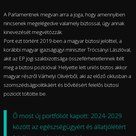
A Parlamentnek megvan arra a joga, hogy amennyiben
nincsenek megelégedve valamely biztossal, úgy annak
kinevezését megvétózzák.
Pont ezt történt 2019-ben a magyar biztosi jelölttel, a
korábbi magyar igazságügyi miniszter Trócsányi Lászlóval,
akit az EP jogi szakbizottsága összeférhetetlennek ítélt
meg a biztosi pozícióval. Helyette lett uniós biztos akkor
magyar részről Várhelyi Olivérből, aki az előző ciklusban a
szomszédságpolitikáért és bővítésért felelős biztosi
pozíciót töltötte be.
Ő most új portfóliót kapott: 2024-2029
között az egészségügyért és állatjólétért