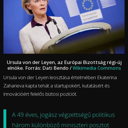
Ursula von der Leyen, az Európai Bizottság régi-új
elnöke. Forrás: Dati Bendo /
Wikimedia Commons
Ursula von der Leyen leosztása értelmében Ekaterina
Zaharieva kapta tehát a startupokért, kutatásért és
innovációért felelős biztosi pozíciót.
A 49 éves, jogász végzettségű politikus
három különböző miniszteri posztot