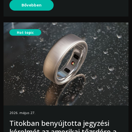
Bővebben
Hot topic
2026. május 27.
Titokban benyújtotta jegyzési
kérelmét az amerikai tőzsdére a