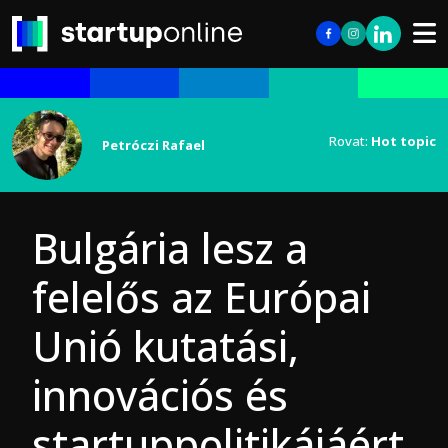
Rovat:
Hot topic
Petróczi Rafael
Bulgária lesz a
felelős az Európai
Unió kutatási,
innovációs és
startuppolitikájáért