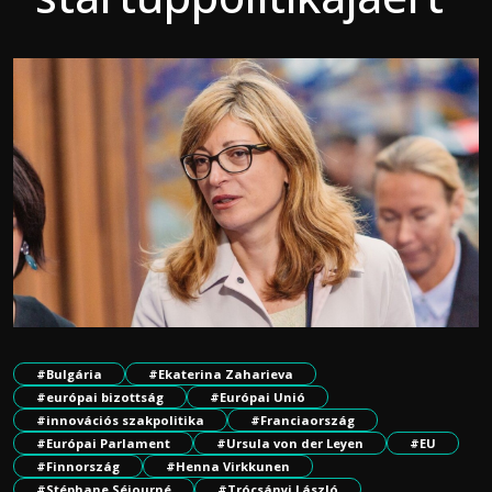
#Bulgária
#Ekaterina Zaharieva
#európai bizottság
#Európai Unió
#innovációs szakpolitika
#Franciaország
#Európai Parlament
#Ursula von der Leyen
#EU
#Finnország
#Henna Virkkunen
#Stéphane Séjourné
#Trócsányi László