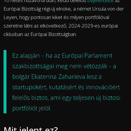
10 hetes huzavona után, kedd délelőtt
bejelentette
az
Európai Bizottság régi-új elnöke, a német Ursula von der
Leyen, hogy pontosan kiket és milyen portfólióval
szeretne látni az elkövetkező, 2024-2029-es európai
ciklusban az Európai Bizottságban.
Ez alapján – ha az Európai Parlament
szakbizottságai meg nem vétózzák – a
bolgár Ekaterina Zaharieva
lesz
a
startupokért, kutatásért és innovációért
felelős biztos, ami egy teljesen új biztosi
portfóliót jelöl.
Mit jelent ez?