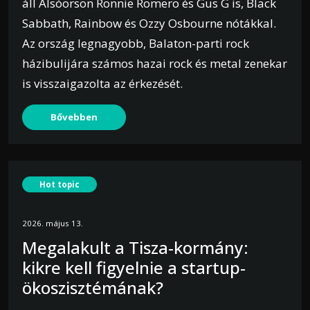
áll Alsóörsön Ronnie Romero és Gus G is, Black
Sabbath, Rainbow és Ozzy Osbourne nótákkal.
Az ország legnagyobb, Balaton-parti rock
házibulijára számos hazai rock és metal zenekar
is visszaigazolta az érkezését.
Bővebben
Hot topic
2026. május 13.
Megalakult a Tisza-kormány:
kikre kell figyelnie a startup-
ökoszisztémának?