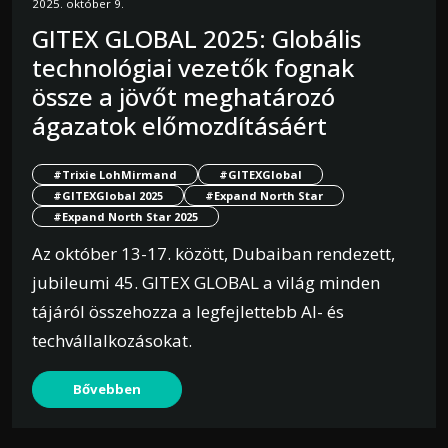
2025. október 9.
GITEX GLOBAL 2025: Globális
technológiai vezetők fognak
össze a jövőt meghatározó
ágazatok előmozdításáért
#Trixie LohMirmand
#GITEXGlobal
#GITEXGlobal 2025
#Expand North Star
#Expand North Star 2025
Az október 13-17. között, Dubaiban rendezett,
jubileumi 45. GITEX GLOBAL a világ minden
tájáról összehozza a legfejlettebb AI- és
techvállalkozásokat.
Bővebben