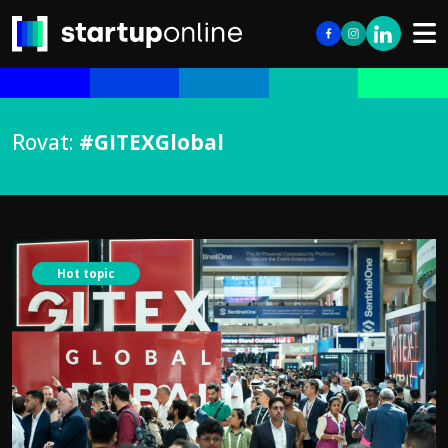
Rovat:
#GITEXGlobal
Hot topic