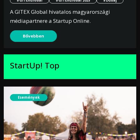
#GITEXGlobal
#GITEXGlobal 2025
#Dubaj
A GITEX Global hivatalos magyarországi
médiapartnere a Startup Online.
Bővebben
StartUp! Top
Események