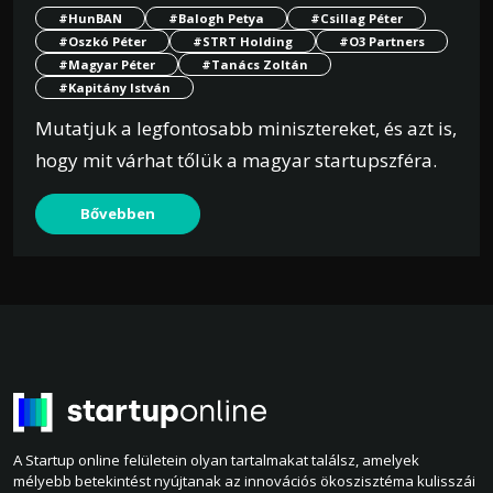
#HunBAN
#Balogh Petya
#Csillag Péter
#Oszkó Péter
#STRT Holding
#O3 Partners
#Magyar Péter
#Tanács Zoltán
#Kapitány István
Mutatjuk a legfontosabb minisztereket, és azt is,
hogy mit várhat tőlük a magyar startupszféra.
Bővebben
A Startup online felületein olyan tartalmakat találsz, amelyek
mélyebb betekintést nyújtanak az innovációs ökoszisztéma kulisszái