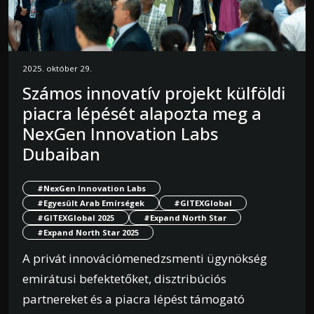
2025. október 29.
Számos innovatív projekt külföldi
piacra lépését alapozta meg a
NexGen Innovation Labs
Dubaiban
#NexGen Innovation Labs
#Egyesült Arab Emírségek
#GITEXGlobal
#GITEXGlobal 2025
#Expand North Star
#Expand North Star 2025
A privát innovációmenedzsmenti ügynökség
emirátusi befektetőket, disztribúciós
partnereket és a piacra lépést támogató