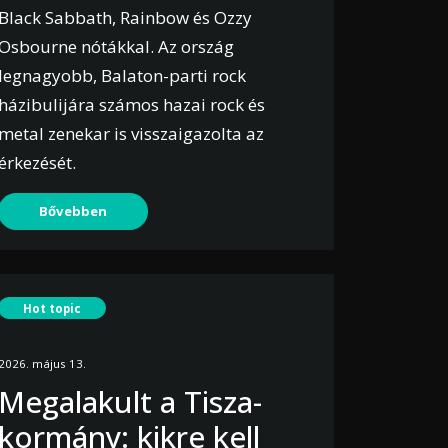
Black Sabbath, Rainbow és Ozzy
Osbourne nótákkal. Az ország
legnagyobb, Balaton-parti rock
házibulijára számos hazai rock és
metal zenekar is visszaigazolta az
érkezését.
Bővebben
Hot topic
2026. május 13.
Megalakult a Tisza-
kormány: kikre kell