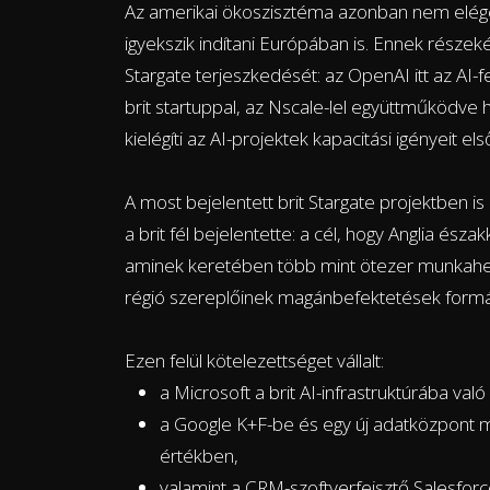
Az amerikai ökoszisztéma azonban nem elége
igyekszik indítani Európában is. Ennek részeké
Stargate terjeszkedését: az OpenAI itt az AI-
brit startuppal, az Nscale-lel együttműködve 
kielégíti az AI-projektek kapacitási igényeit
A most bejelentett brit Stargate projektben is
a brit fél bejelentette: a cél, hogy Anglia ész
aminek keretében több mint ötezer munkahely f
régió szereplőinek magánbefektetések form
Ezen felül kötelezettséget vállalt:
a Microsoft a brit AI-infrastruktúrába val
a Google K+F-be és egy új adatközpont me
értékben,
valamint a CRM-szoftverfejsztő Salesforce