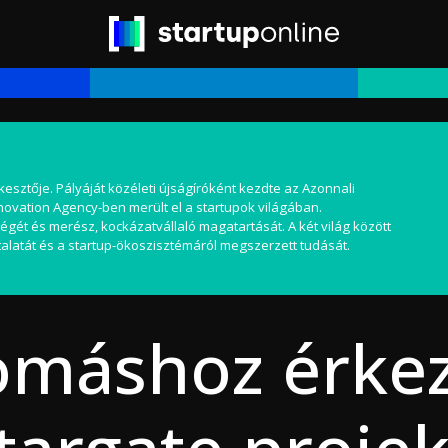
kesztője. Pályáját közéleti újságíróként kezdte az Azonnali
nnovation Agency-ben merült el a startupok világában.
égét és merész, kockázatvállaló magatartását. A két világ között
alatát és a startup-ökoszisztémáról megszerzett tudását.
omáshoz érkez