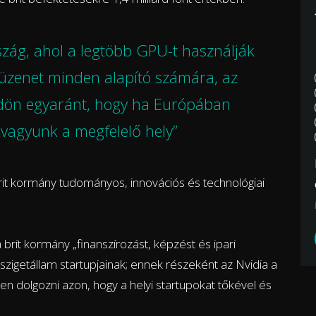
szág, ahol a legtöbb GPU-t használják
 üzenet minden alapító számára, az
öldön egyaránt, hogy ha Európában
 vagyunk a megfelelő hely”
rit kormány tudományos, innovációs és technológiai
rit kormány „finanszírozást, képzést és ipari
zigetállam startupjainak; ennek részeként az Nvidia a
 dolgozni azon, hogy a helyi startupokat tőkével és