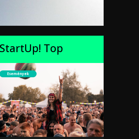
StartUp! Top
Események