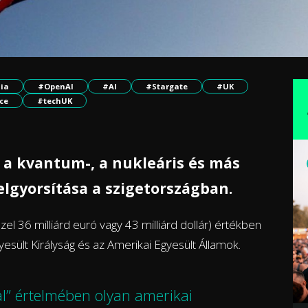
ia
#OpenAI
#AI
#Stargate
#UK
ce
#techUK
, a kvantum-, a nukleáris és más
elgyorsítása a szigetországban.
zel 36 milliárd euró vagy 43 milliárd dollár) értékben
esült Királyság és az Amerikai Egyesült Államok.
al” értelmében olyan amerikai