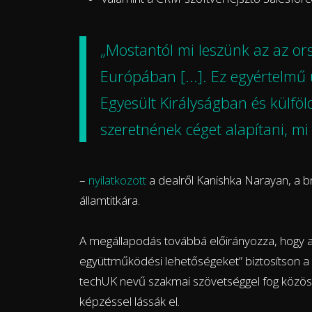
„Mostantól mi leszünk az az or
Európában [...]. Ez egyértelmű
Egyesült Királyságban és külf
szeretnének céget alapítani, mi
–
nyilatkozott
a dealről Kanishka Narayan, a b
államtitkára.
A megállapodás továbbá előirányozza, hogy a b
együttműködési lehetőségeket” biztosítson a s
techUK nevű szakmai szövetséggel fog közösen
képzéssel lássák el.