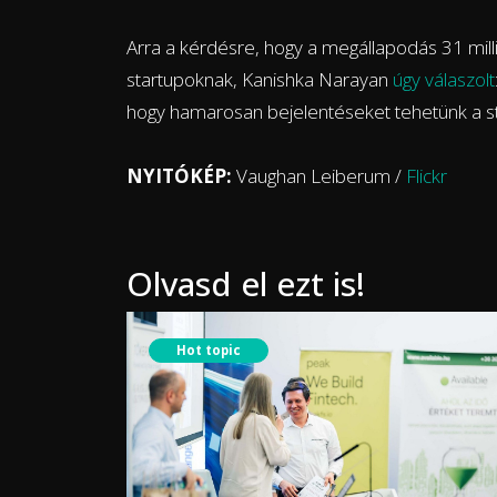
Arra a kérdésre, hogy a megállapodás 31 mill
startupoknak, Kanishka Narayan
úgy válaszolt
hogy hamarosan bejelentéseket tehetünk a sta
NYITÓKÉP:
Vaughan Leiberum /
Flickr
Olvasd el ezt is!
Hot topic