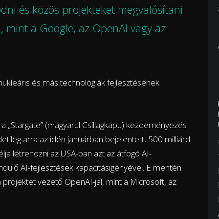
ni és közös projekteket megvalósítani
l, mint a Google, az OpenAI vagy az
 nukleáris és más technológiák fejlesztésének
kt a „Stargate” (magyarul Csillagkapu) kezdeményezés
detileg arra az idén januárban bejelentett, 500 milliárd
lja létrehozni az USA-ban azt az átfogó AI-
llendülő AI-fejlesztések kapacitásigényével. E mentén
 projektet vezető OpenAI-jal, mint a Microsoft, az