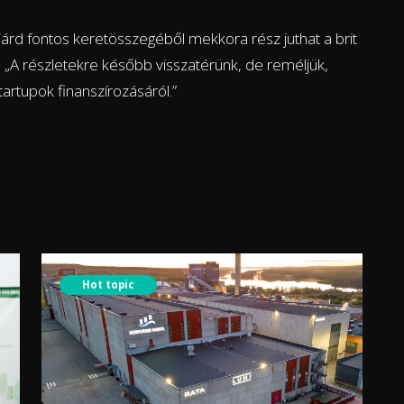
iárd fontos keretösszegéből mekkora rész juthat a brit
: „A részletekre később visszatérünk, de reméljük,
rtupok finanszírozásáról.”
Hot topic