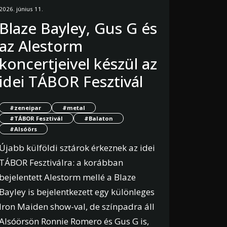
2026. június 11.
Blaze Bayley, Gus G és
az Alestorm
koncertjeivel készül az
idei TÁBOR Fesztivál
#zeneipar
#metal
#TÁBOR Fesztivál
#Balaton
#Alsóörs
Újabb külföldi sztárok érkeznek az idei
TÁBOR Fesztiválra: a korábban
bejelentett Alestorm mellé a Blaze
Bayley is bejelentkezett egy különleges
Iron Maiden show-val, de színpadra áll
Alsóörsön Ronnie Romero és Gus G is,