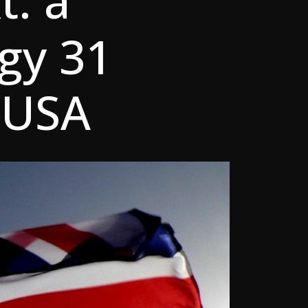
t: a
egy 31
z USA