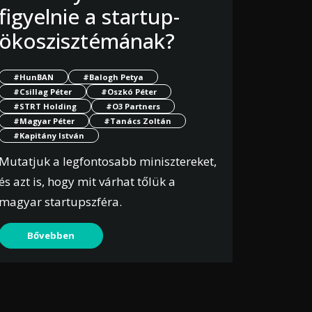
figyelnie a startup-
ökoszisztémának?
#HunBAN
#Balogh Petya
#Csillag Péter
#Oszkó Péter
#STRT Holding
#O3 Partners
#Magyar Péter
#Tanács Zoltán
#Kapitány István
Mutatjuk a legfontosabb minisztereket,
és azt is, hogy mit várhat tőlük a
magyar startupszféra.
Bővebben