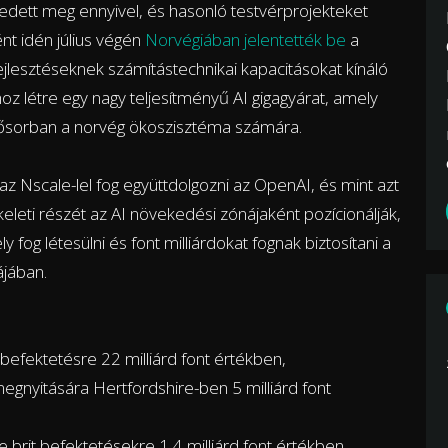
dett meg ennyivel, és hasonló testvérprojekteket
nt idén július végén
Norvégiában jelentették be
a
fejlesztéseknek számítástechnikai kapacitásokat kínáló
hoz létre egy nagy teljesítményű AI gigagyárat, amely
 elsősorban a norvég ökoszisztéma számára.
 az Nscale-lel fog együttdolgozni az OpenAI, és mint azt
akkeleti részét az AI növekedési zónájaként pozícionálják,
og létesülni és font milliárdokat fognak biztosítani a
ájában.
ó befektetésre 22 milliárd font értékben,
gnyitására Hertfordshire-ben 5 milliárd font
 brit befektetésekre 1,4 milliárd font értékben.