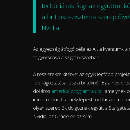
techóriások fognak együttműköd
a brit ökoszisztéma szereplőive
Nvidia.
Az egyezség átfogó célja az AI, a kvantum-, a
felgyorsítása a szigetországban.
A részletekre kitérve: az egyik legfőbb proje
felvirágoztatása lesz a briteknél. Ez a név ere
dolláros
amerikai programra utal
, amelynek cé
infrastruktúrát, amely lépést tud tartani a fe
olyan szereplők dolgoznak együtt a Stargateta
Nvidia, az Oracle és az Arm.