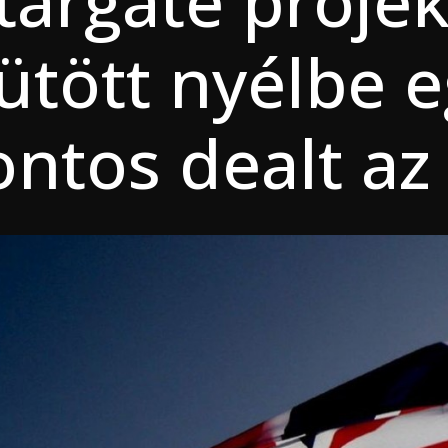
targate projek
 ütött nyélbe 
fontos dealt a