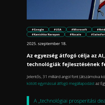
#Google
#USA
#Microsoft
#Nvid
#Kanishka Narayan
#Nscale
#Salesfor
2025. szeptember 18.
Az egyezség átfogó célja az AI
technológiák fejlesztésének f
Jelentős, 31 milliárd angol font (átszámolva kö
kötött egymással átfogó megállapodást
az Egy
A „technológiai prosperitási de