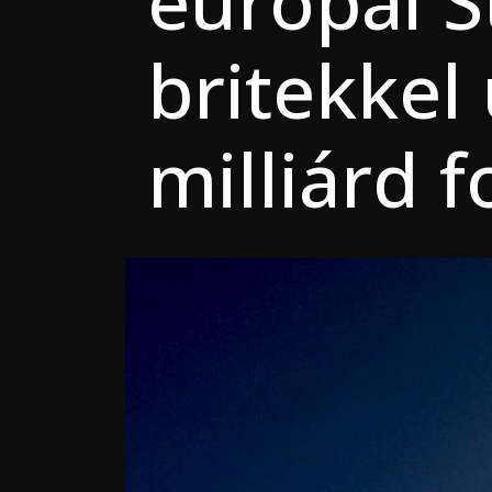
európai S
britekkel
milliárd 