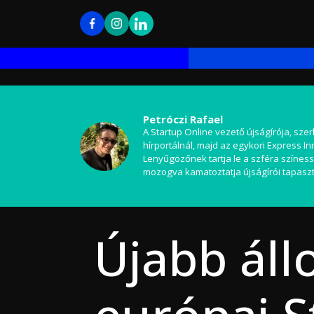
Petróczi Rafael
A Startup Online vezető újságírója, szer
hírportálnál, majd az egykori Express I
Lenyűgözőnek tartja le a szféra színess
mozogva kamatoztatja újságírói tapaszt
Újabb áll