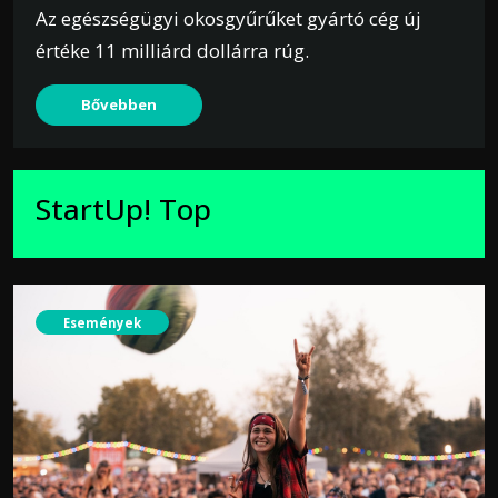
Az egészségügyi okosgyűrűket gyártó cég új
értéke 11 milliárd dollárra rúg.
Bővebben
StartUp! Top
Események