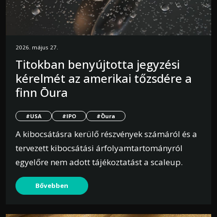
2026. május 27.
Titokban benyújtotta jegyzési
kérelmét az amerikai tőzsdére a
finn Ōura
#USA
#IPO
#Ōura
A kibocsátásra kerülő részvények számáról és a
tervezett kibocsátási árfolyamtartományról
egyelőre nem adott tájékoztatást a scaleup.
Bővebben