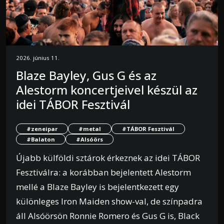
2026. június 11.
Blaze Bayley, Gus G és az
Alestorm koncertjeivel készül az
idei TÁBOR Fesztivál
#zeneipar
#metal
#TÁBOR Fesztivál
#Balaton
#Alsóörs
Újabb külföldi sztárok érkeznek az idei TÁBOR
Fesztiválra: a korábban bejelentett Alestorm
mellé a Blaze Bayley is bejelentkezett egy
különleges Iron Maiden show-val, de színpadra
áll Alsóörsön Ronnie Romero és Gus G is, Black