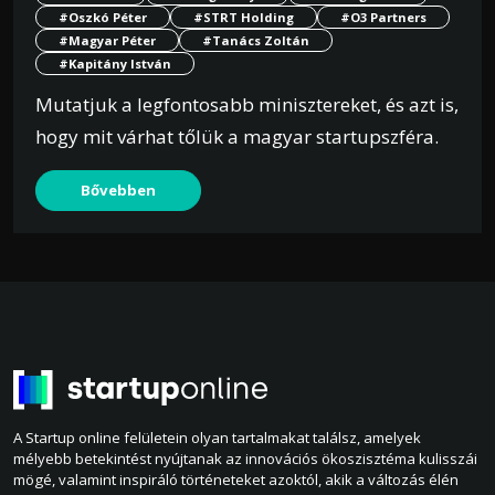
#Oszkó Péter
#STRT Holding
#O3 Partners
#Magyar Péter
#Tanács Zoltán
#Kapitány István
Mutatjuk a legfontosabb minisztereket, és azt is,
hogy mit várhat tőlük a magyar startupszféra.
Bővebben
A Startup online felületein olyan tartalmakat találsz, amelyek
mélyebb betekintést nyújtanak az innovációs ökoszisztéma kulisszái
mögé, valamint inspiráló történeteket azoktól, akik a változás élén