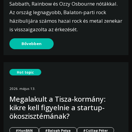
Sabbath, Rainbow és Ozzy Osbourne nótákkal.
Az ország legnagyobb, Balaton-parti rock
házibulijára számos hazai rock és metal zenekar
is visszaigazolta az érkezését.
Bővebben
Hot topic
2026. május 13.
Megalakult a Tisza-kormány:
kikre kell figyelnie a startup-
ökoszisztémának?
#HunBAN
#Balogh Petya
#Csillag Péter