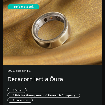
Befektetések
2025. október 16.
Decacorn lett a Ōura
#Ōura
#Fidelity Management & Research Company
#decacorn