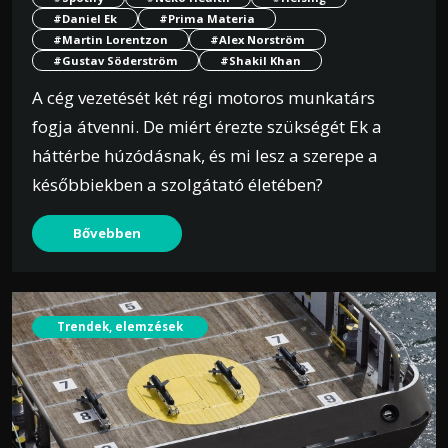
#Daniel Ek
#Prima Materia
#Martin Lorentzon
#Alex Norström
#Gustav Söderström
#Shakil Khan
A cég vezetését két régi motoros munkatárs
fogja átvenni. De miért érezte szükségét Ek a
háttérbe húzódásnak, és mi lesz a szerepe a
későbbiekben a szolgátató életében?
Bővebben
Trendek, elemzések