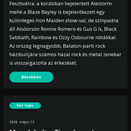
Fesztiválra: a korábban bejelentett Alestorm
mellé a Blaze Bayley is bejelentkezett egy
különleges Iron Maiden show-val, de színpadra
áll Alsóörsön Ronnie Romero és Gus G is, Black
Sabbath, Rainbow és Ozzy Osbourne nótákkal.
Az ország legnagyobb, Balaton-parti rock
házibulijára számos hazai rock és metal zenekar
is visszaigazolta az érkezését.
Bővebben
Hot topic
2026. május 13.