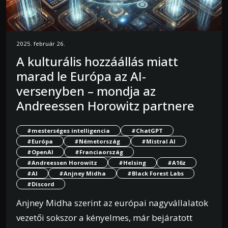
2025. február 26.
A kulturális hozzáállás miatt
marad le Európa az AI-
versenyben – mondja az
Andreessen Horowitz partnere
#mesterséges intelligencia
#ChatGPT
#Európa
#Németország
#Mistral AI
#OpenAI
#Franciaország
#Andreessen Horowitz
#Helsing
#A16z
#AI
#Anjney Midha
#Black Forest Labs
#Discord
Anjney Midha szerint az európai nagyvállalatok
vezetői sokszor a kényelmes, már bejáratott