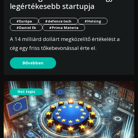
legértékesebb startupja
#Európa
#defence tech
#Helsing
#Daniel Ek
#Prima Materia
A 14 milliárd dollárt megközelítő értékelést a
cég egy friss tőkebevonással érte el.
Bővebben
Hot topic