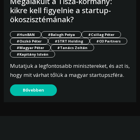
Megalakult a Tisza-kormány:
kikre kell figyelnie a startup-
ökoszisztémának?
#HunBAN
#Balogh Petya
#Csillag Péter
#Oszkó Péter
#STRT Holding
#O3 Partners
#Magyar Péter
#Tanács Zoltán
#Kapitány István
Mutatjuk a legfontosabb minisztereket, és azt is,
hogy mit várhat tőlük a magyar startupszféra.
Bővebben