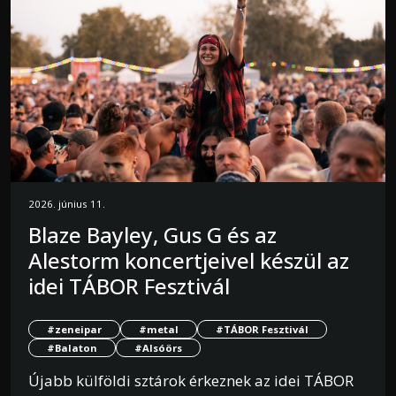
2026. június 11.
Blaze Bayley, Gus G és az
Alestorm koncertjeivel készül az
idei TÁBOR Fesztivál
#zeneipar
#metal
#TÁBOR Fesztivál
#Balaton
#Alsóörs
Újabb külföldi sztárok érkeznek az idei TÁBOR