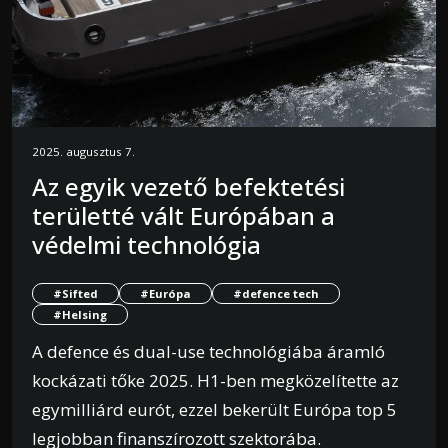
2025. augusztus 7.
Az egyik vezető befektetési
területté vált Európában a
védelmi technológia
#Sifted
#Európa
#defence tech
#Helsing
A defence és dual-use technológiába áramló
kockázati tőke 2025. H1-ben megközelítette az
egymilliárd eurót, ezzel bekerült Európa top 5
legjobban finanszírozott szektorába.