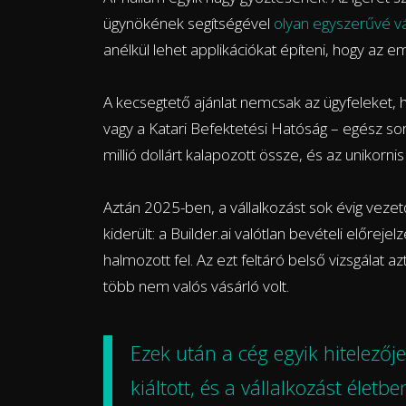
ügynökének segítségével
olyan egyszerűvé vál
anélkül lehet applikációkat építeni, hogy az e
A kecsegtető ajánlat nemcsak az ügyfeleket,
vagy a Katari Befektetési Hatóság – egész sor
millió dollárt kalapozott össze, és az unikornis 
Aztán 2025-ben, a vállalkozást sok évig veze
kiderült: a Builder.ai valótlan bevételi előre
halmozott fel. Az ezt feltáró belső vizsgálat azt
több nem valós vásárló volt.
Ezek után a cég egyik hitelezőj
kiáltott, és a vállalkozást életb