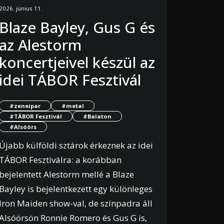
2026. június 11.
Blaze Bayley, Gus G és
az Alestorm
koncertjeivel készül az
idei TÁBOR Fesztivál
#zeneipar
#metal
#TÁBOR Fesztivál
#Balaton
#Alsóörs
Újabb külföldi sztárok érkeznek az idei
TÁBOR Fesztiválra: a korábban
bejelentett Alestorm mellé a Blaze
Bayley is bejelentkezett egy különleges
Iron Maiden show-val, de színpadra áll
Alsóörsön Ronnie Romero és Gus G is,