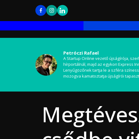
Petróczi Rafael
A Startup Online vezető újságírója, szer
hírportálnál, majd az egykori Express I
Lenyűgözőnek tartja le a szféra színess
mozogva kamatoztatja újságírói tapaszt
Megtévesz