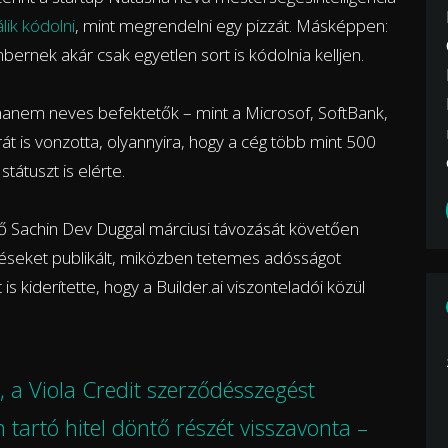
ik kódolni
, mint megrendelni egy pizzát. Másképpen:
mbernek akár csak egyetlen sort is kódolnia kelljen.
 hanem neves befektetők – mint a Microsof, SoftBank,
át is vonzotta, olyannyira, hogy a cég több mint 500
státuszt is elérte.
tő Sachin Dev Duggal márciusi távozását követően
jelzéseket publikált, miközben tetemes adósságot
 is kiderítette, hogy a Builder.ai viszonteladói közül
e, a Viola Credit szerződésszegést
en tartó hitel döntő részét visszavonta –