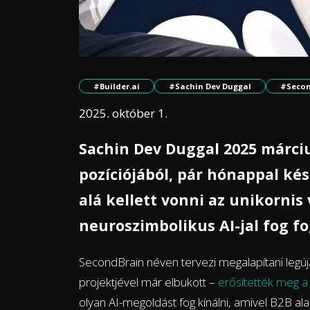
#Builder.ai
#Sachin Dev Duggal
#Secon
2025. október 1.
Sachin Dev Duggal 2025 márciu
pozíciójából, pár hónappal ké
alá kellett vonni az unikornis 
neuroszimbolikus AI-jal fog fo
SecondBrain néven tervezi megalapítani legúja
projektjével már elbukott –
erősítették meg a
olyan AI-megoldást fog kínálni, amivel B2B al