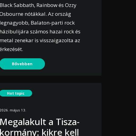
Black Sabbath, Rainbow és Ozzy
Osbourne nótákkal. Az ország
legnagyobb, Balaton-parti rock
házibulijára számos hazai rock és
metal zenekar is visszaigazolta az
érkezését.
Bővebben
Hot topic
2026. május 13.
Megalakult a Tisza-
kormány: kikre kell