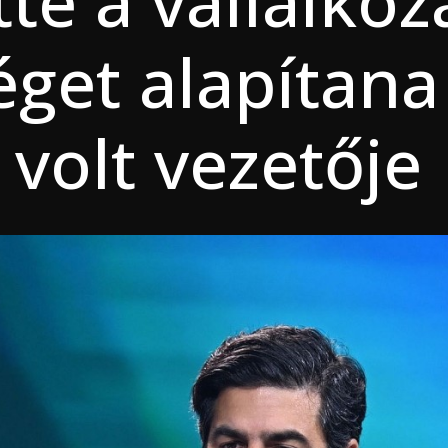
te a vállalkoz
éget alapítana
 volt vezetője