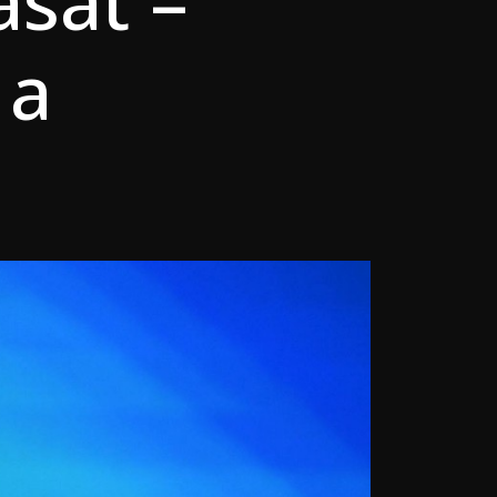
ását –
 a