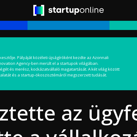
kesztője. Pályáját közéleti újságíróként kezdte az Azonnali
nnovation Agency-ben merült el a startupok világában.
égét és merész, kockázatvállaló magatartását. A két világ között
alatát és a startup-ökoszisztémáról megszerzett tudását.
tette az ügyfe