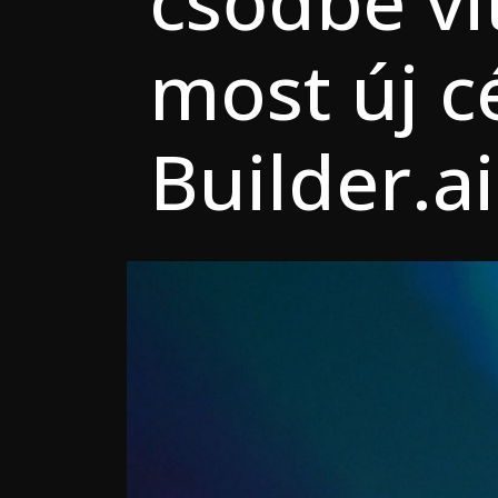
csődbe vit
most új c
Builder.ai