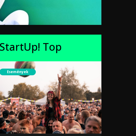
StartUp! Top
Események