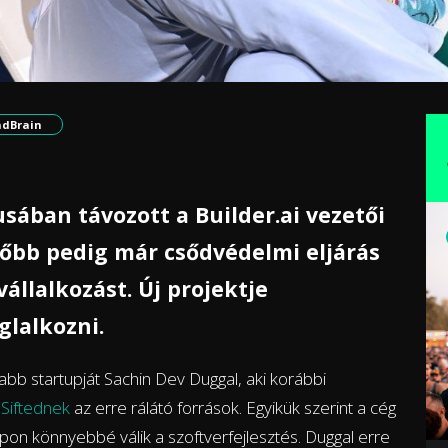
dBrain
sában távozott a Builder.ai vezetői
sőbb pedig már csődvédelmi eljárás
vállalkozást. Új projektje
glalkozni.
bb startupját Sachin Dev Duggal, aki korábbi
 Siftednek
az erre rálátó források. Egyikük szerint a cég
apon könnyebbé válik a szoftverfejlesztés. Duggal erre