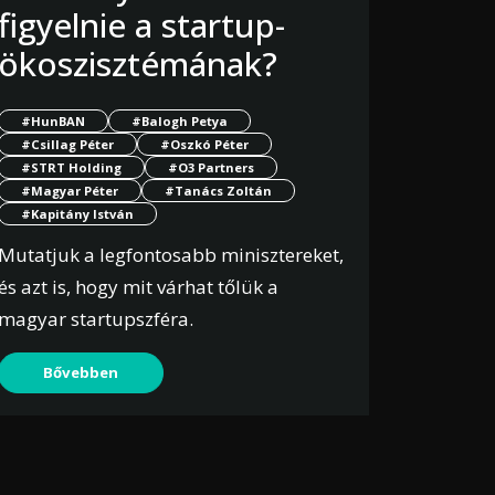
figyelnie a startup-
ökoszisztémának?
#HunBAN
#Balogh Petya
#Csillag Péter
#Oszkó Péter
#STRT Holding
#O3 Partners
#Magyar Péter
#Tanács Zoltán
#Kapitány István
Mutatjuk a legfontosabb minisztereket,
és azt is, hogy mit várhat tőlük a
magyar startupszféra.
Bővebben