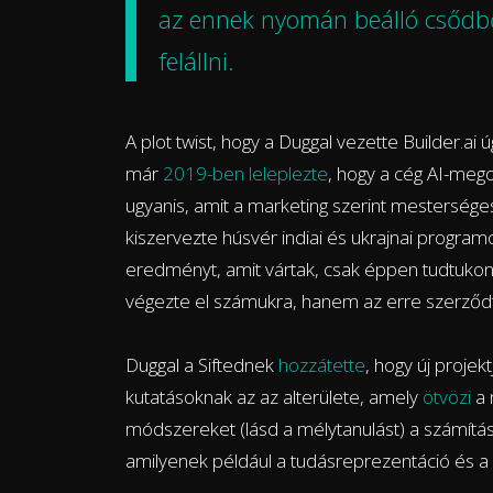
az ennek nyomán beálló csődbő
felállni.
A plot twist, hogy a Duggal vezette Builder.ai ú
már
2019-ben leleplezte
, hogy a cég AI-meg
ugyanis, amit a marketing szerint mesterséges i
kiszervezte húsvér indiai és ukrajnai progra
eredményt, amit vártak, csak éppen tudtukon 
végezte el számukra, hanem az erre szerző
Duggal a Siftednek
hozzátette
, hogy új projek
kutatásoknak az az alterülete, amely
ötvözi
a 
módszereket (lásd a mélytanulást) a számítás
amilyenek például a tudásreprezentáció és a