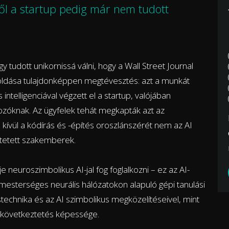
l a startup pedig már nem tudott
gy tudott unikornissá válni, hogy a Wall Street Journal
oldása tulajdonképpen megtévesztés: azt a munkát
ntelligenciával végzett el a startup, valójában
mozóknak. Az ügyfelek tehát megkapták azt az
kívül a kódírás és -építés oroszlánszérét nem az AI
dtetett szakemberek.
tje neuroszimbolikus AI-jal fog foglalkozni – ez az AI-
mesterséges neurális hálózatokon alapuló gépi tanulási
technika és az AI szimbolikus megközelítéseivel, mint
 következtetés képessége.