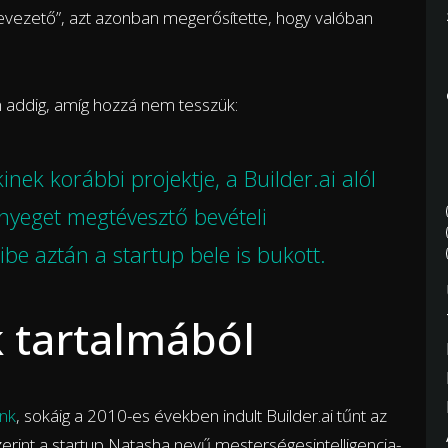
élrevezető”, azt azonban megerősítette, hogy valóban
addig, amíg hozzá nem tesszük:
nek korábbi projektje, a Builder.ai alól
zőnyeget megtévesztő bevételi
ibe aztán a startup bele is bukott.
k tartalmából
unk
, sokáig a 2010-es években indult Builder.ai tűnt az
zerint a startup Natasha nevű mesterségesintelligencia-