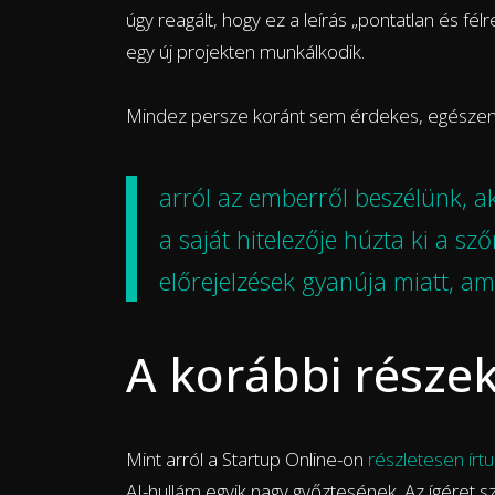
úgy reagált, hogy ez a leírás „pontatlan és f
egy új projekten munkálkodik.
Mindez persze koránt sem érdekes, egészen 
arról az emberről beszélünk, aki
a saját hitelezője húzta ki a s
előrejelzések gyanúja miatt, am
A korábbi része
Mint arról a Startup Online-on
részletesen írt
AI-hullám egyik nagy győztesének. Az ígéret s