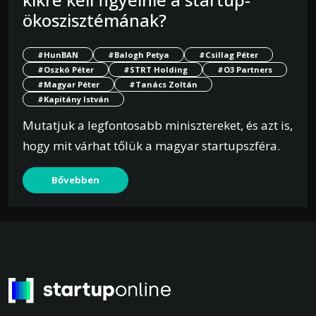
ökoszisztémának?
#HunBAN
#Balogh Petya
#Csillag Péter
#Oszkó Péter
#STRT Holding
#O3 Partners
#Magyar Péter
#Tanács Zoltán
#Kapitány István
Mutatjuk a legfontosabb minisztereket, és azt is,
hogy mit várhat tőlük a magyar startupszféra.
Bővebben