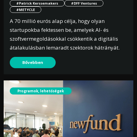
#Patrick Kerssemakers
#DFF Ventures
#METYCLE
A 70 millió eurós alap célja, hogy olyan
startupokba fektessen be, amelyek AI- és
szoftvermegoldásokkal csökkentik a digitális
átalakulásban lemaradt szektorok hátrányát.
Bővebben
Programok, lehetőségek