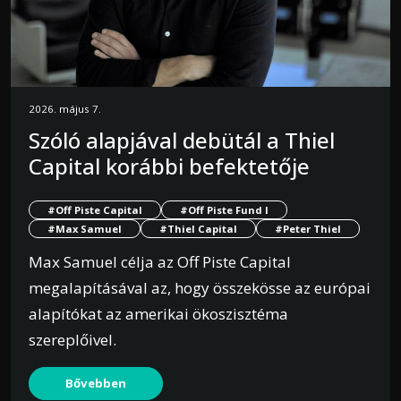
2026. május 7.
Szóló alapjával debütál a Thiel
Capital korábbi befektetője
#Off Piste Capital
#Off Piste Fund I
#Max Samuel
#Thiel Capital
#Peter Thiel
Max Samuel célja az Off Piste Capital
megalapításával az, hogy összekösse az európai
alapítókat az amerikai ökoszisztéma
szereplőivel.
Bővebben