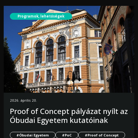
Programok, lehetőségek
2026. április 20.
Proof of Concept pályázat nyílt az
Óbudai Egyetem kutatóinak
#Óbudai Egyetem
#PoC
#Proof of Concept