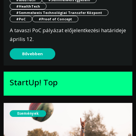
#HealthTech
#Semmelweis Technológiai Transzfer Központ
#PoC
#Proof of Concept
A tavaszi PoC pályázat előjelentkezési határideje
április 12.
Bővebben
StartUp! Top
Események