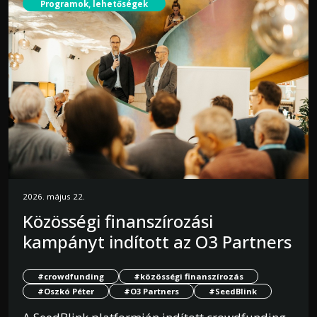
Programok, lehetőségek
2026. május 22.
Közösségi finanszírozási
kampányt indított az O3 Partners
#crowdfunding
#közösségi finanszírozás
#Oszkó Péter
#O3 Partners
#SeedBlink