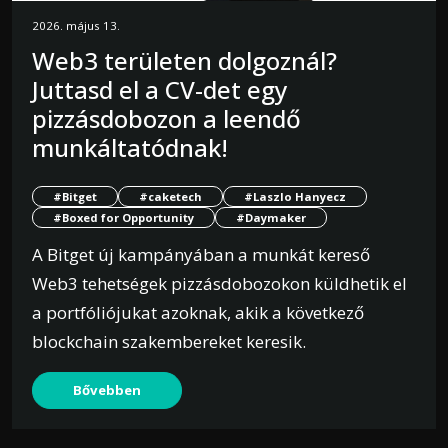
2026. május 13.
Web3 területen dolgoznál?
Juttasd el a CV-det egy
pizzásdobozon a leendő
munkáltatódnak!
#Bitget
#caketech
#Laszlo Hanyecz
#Boxed for Opportunity
#Daymaker
A Bitget új kampányában a munkát kereső
Web3 tehetségek pizzásdobozokon küldhetik el
a portfóliójukat azoknak, akik a következő
blockchain szakembereket keresik.
Bővebben