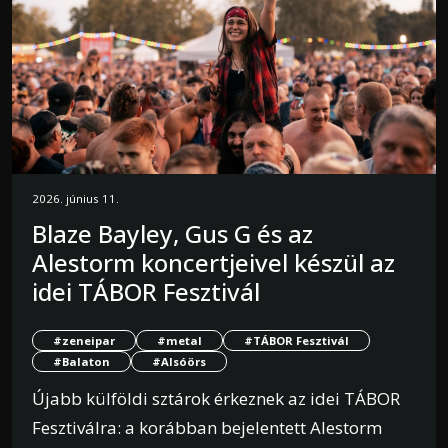
2026. június 11.
Blaze Bayley, Gus G és az
Alestorm koncertjeivel készül az
idei TÁBOR Fesztivál
#zeneipar
#metal
#TÁBOR Fesztivál
#Balaton
#Alsóörs
Újabb külföldi sztárok érkeznek az idei TÁBOR
Fesztiválra: a korábban bejelentett Alestorm