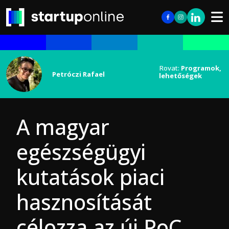
Rovat:
Programok,
Petróczi Rafael
lehetőségek
A magyar
egészségügyi
kutatások piaci
hasznosítását
célozza az új PoC