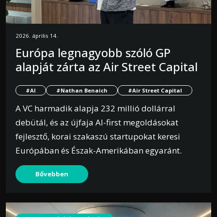
2026. április 14.
Európa legnagyobb szóló GP
alapját zárta az Air Street Capital
#AI
#Nathan Benaich
#Air Street Capital
A VC harmadik alapja 232 millió dollárral
debütál, és az újfaja AI-first megoldásokat
fejlesztő, korai szakaszú startupokat keresi
Európában és Észak-Amerikában egyaránt.
Bővebben