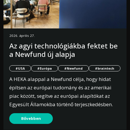
2026. április 27.
Az agyi technológiákba fektet be
a Newfund új alapja
#USA
#Európa
#Newfund
#braintech
A HEKA alappal a Newfund célja, hogy hidat
építsen az európai tudomány és az amerikai
piac között, segítve az európai alapítókat az
Egyesült Államokba történő terjeszkedésben.
Bővebben