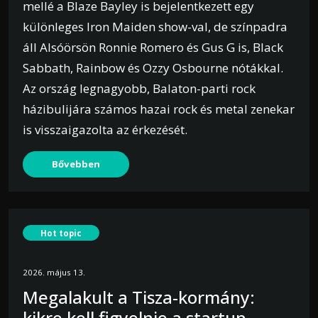
mellé a Blaze Bayley is bejelentkezett egy
különleges Iron Maiden show-val, de színpadra
áll Alsóörsön Ronnie Romero és Gus G is, Black
Sabbath, Rainbow és Ozzy Osbourne nótákkal.
Az ország legnagyobb, Balaton-parti rock
házibulijára számos hazai rock és metal zenekar
is visszaigazolta az érkezését.
Bővebben
Hot topic
2026. május 13.
Megalakult a Tisza-kormány:
kikre kell figyelnie a startup-