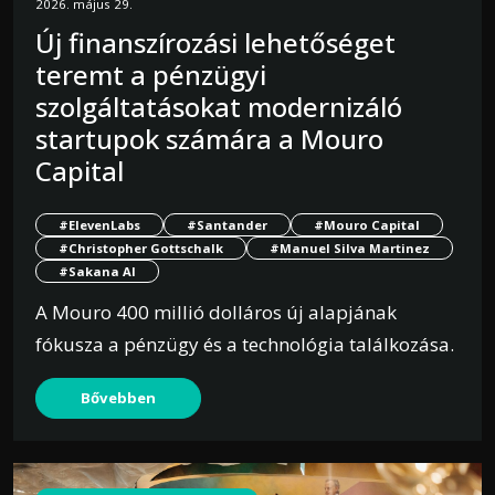
2026. május 29.
Új finanszírozási lehetőséget
teremt a pénzügyi
szolgáltatásokat modernizáló
startupok számára a Mouro
Capital
#ElevenLabs
#Santander
#Mouro Capital
#Christopher Gottschalk
#Manuel Silva Martinez
#Sakana AI
A Mouro 400 millió dolláros új alapjának
fókusza a pénzügy és a technológia találkozása.
Bővebben