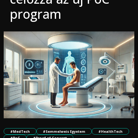
program
#MedTech
#Semmelweis Egyetem
#HealthTech
#PoC
#Proof of Concept