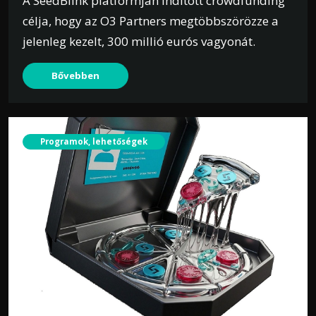
A SeedBlink platformján indított crowdfunding
célja, hogy az O3 Partners megtöbbszörözze a
jelenleg kezelt, 300 millió eurós vagyonát.
Bővebben
Programok, lehetőségek