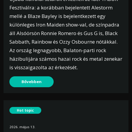
Fesztiválra: a korábban bejelentett Alestorm
mellé a Blaze Bayley is bejelentkezett egy
különleges Iron Maiden show-val, de színpadra
áll Alsóörsön Ronnie Romero és Gus G is, Black
Sabbath, Rainbow és Ozzy Osbourne nótákkal.
Az ország legnagyobb, Balaton-parti rock
házibulijára számos hazai rock és metal zenekar
is visszaigazolta az érkezését.
Bővebben
Hot topic
2026. május 13.