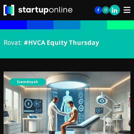
Rovat:
#HVCA Equity Thursday
Események