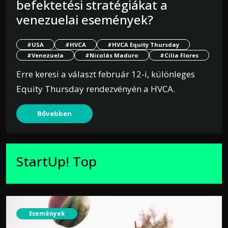
befektetési stratégiákat a
venezuelai események?
#USA
#HVCA
#HVCA Equity Thursday
#Venezuela
#Nicolás Maduro
#Cilia Flores
Erre keresi a választ február 12-i, különleges
Equity Thursday rendezvényén a HVCA.
Bővebben
StartUp! Top
Események