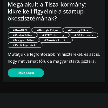
Megalakult a Tisza-kormány:
kikre kell figyelnie a startup-
ökoszisztémának?
#HunBAN
#Balogh Petya
#Csillag Péter
#Oszkó Péter
#STRT Holding
#O3 Partners
#Magyar Péter
#Tanács Zoltán
#Kapitány István
Mutatjuk a legfontosabb minisztereket, és azt is,
hogy mit várhat tőlük a magyar startupszféra.
Bővebben