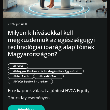
2026. június 8.
Milyen kihívásokkal kell
megküzdeniük az egészségügyi
technológiai iparág alapítóinak
Magyarországon?
#HVCA
#Magyar Kockázati- és Magántőke Egyesület
#MedTech
#HealthTech
#HVCA Equity Thursday
Erre kapunk választ a júniusi HVCA Equity
Thursday eseményen.
Bővebben