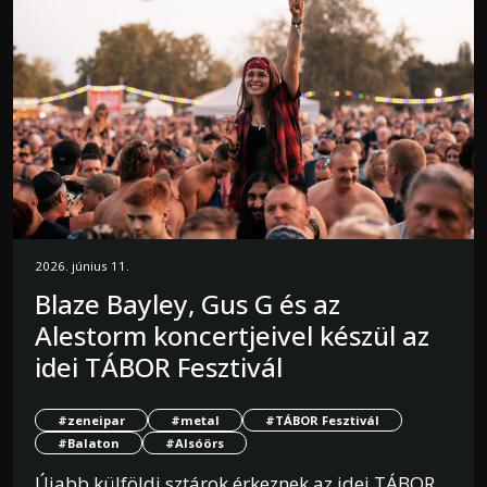
2026. június 11.
Blaze Bayley, Gus G és az
Alestorm koncertjeivel készül az
idei TÁBOR Fesztivál
#zeneipar
#metal
#TÁBOR Fesztivál
#Balaton
#Alsóörs
Újabb külföldi sztárok érkeznek az idei TÁBOR