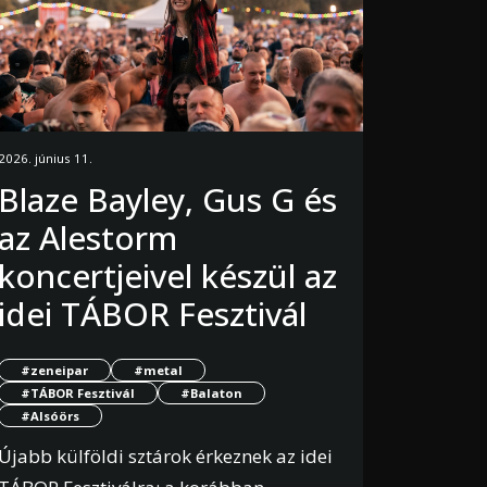
2026. június 11.
Blaze Bayley, Gus G és
az Alestorm
koncertjeivel készül az
idei TÁBOR Fesztivál
#zeneipar
#metal
#TÁBOR Fesztivál
#Balaton
#Alsóörs
Újabb külföldi sztárok érkeznek az idei