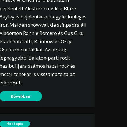
TÁBOR Fesztiválra: a korábban
bejelentett Alestorm mellé a Blaze
Bayley is bejelentkezett egy különleges
Iron Maiden show-val, de színpadra áll
Alsóörsön Ronnie Romero és Gus G is,
Black Sabbath, Rainbow és Ozzy
Osbourne nótákkal. Az ország
legnagyobb, Balaton-parti rock
házibulijára számos hazai rock és
metal zenekar is visszaigazolta az
érkezését.
Bővebben
Hot topic