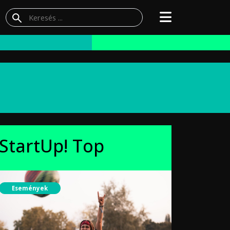
StartUp! Top
Események