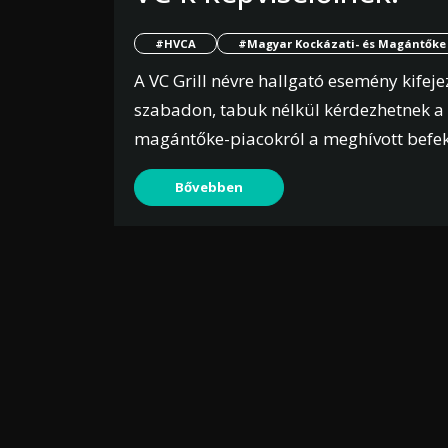
#HVCA
#Magyar Kockázati- és Magántőke 
A VC Grill névre hallgató esemény kifeje
szabadon, tabuk nélkül kérdezhetnek a 
magántőke-piacokról a meghívott befek
Bővebben