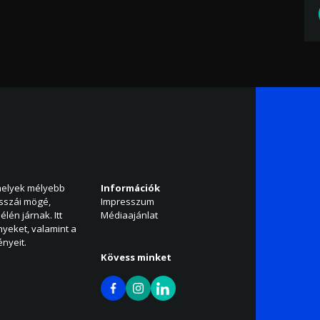
amelyek mélyebb
Információk
isszái mögé,
Impresszum
élén járnak. Itt
Médiaajánlat
nyeket, valamint a
nyeit.
Kövess minket