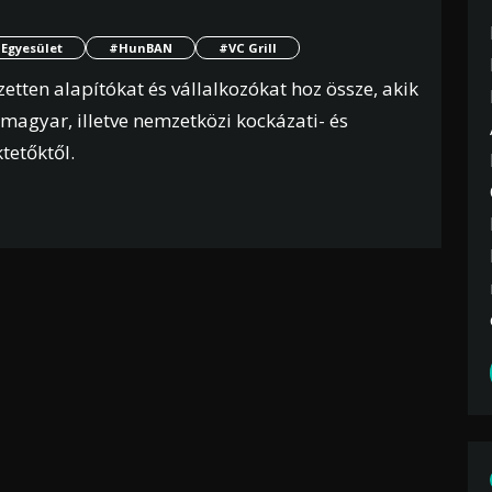
Egyesület
#HunBAN
#VC Grill
zetten alapítókat és vállalkozókat hoz össze, akik
magyar, illetve nemzetközi kockázati- és
tetőktől.