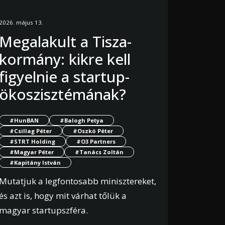
2026. május 13.
Megalakult a Tisza-
kormány: kikre kell
figyelnie a startup-
ökoszisztémának?
#HunBAN
#Balogh Petya
#Csillag Péter
#Oszkó Péter
#STRT Holding
#O3 Partners
#Magyar Péter
#Tanács Zoltán
#Kapitány István
Mutatjuk a legfontosabb minisztereket,
és azt is, hogy mit várhat tőlük a
magyar startupszféra.