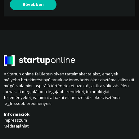
Bővebben
A Startup online felületein olyan tartalmakat találsz, amelyek
mélyebb betekintést nyújtanak az innovációs ökoszisztéma kulisszái
mögé, valamint inspiráló történeteket azoktól, akik a változás élén
járnak. Itt megtalálod a legújabb trendeket, technológiai
fejleményeket, valamint a hazai és nemzetközi ökoszisztéma
legfrissebb eredményeit.
Információk
Impresszum
Médiaajánlat