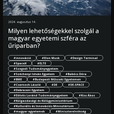
2024. augusztus 14.
Milyen lehetőségekkel szolgál a
magyar egyetemi szféra az
űriparban?
#innováció
#Elon Musk
#Design Terminal
#SpaceX
#ELTE
#Szegedi Tudományegyetem
#Széchenyi István Egyetem
#Babócs Dóra
#BME
#Budapesti Műszaki Egyetemen
#Csernoch László
#DE
#DE-SPACE
#Debreceni Egyetem
#Eötvös Loránd Tudományegyetem
#Kiss Ákos
#Külgazdasági és Külügyminisztérium
#Kulturális és Innovációs Minisztérium
#magyar egyetemek
#Miniszterelnökség