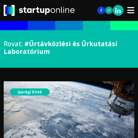
Rovat:
#Űrtávközlési és Űrkutatási
Laboratórium
Iparági hírek