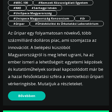
#MRC-100
#Nemzeti Közszolgálati Egyetem
#NKE
#Sárhegyi István
#UniSpace Magyarország
#Unispace Magyaország Konzorcium
#űr
#űripar
#Űrtávközlési és Űrkutatási Laboratórium
Az űripar egy folyamatosan növekvő, több
százmilliárd dolláros piac, ami szomjazza az
innovációt. A belépési küszöböt
Magyarországról is meg lehet ugrani, ha az
ember ismeri a lehetőségeit: egyetemi képzések
és kutatóműhelyek sorával kapcsolódott már be
a hazai felsőoktatási szféra a nemzetközi űripari
vérkeringésbe. Mutatjuk a részleteket.
Bővebben