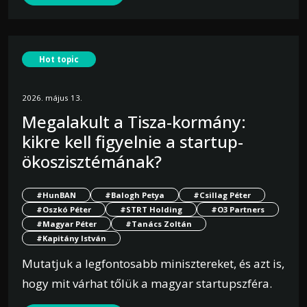
Hot topic
2026. május 13.
Megalakult a Tisza-kormány:
kikre kell figyelnie a startup-
ökoszisztémának?
#HunBAN
#Balogh Petya
#Csillag Péter
#Oszkó Péter
#STRT Holding
#O3 Partners
#Magyar Péter
#Tanács Zoltán
#Kapitány István
Mutatjuk a legfontosabb minisztereket, és azt is,
hogy mit várhat tőlük a magyar startupszféra.