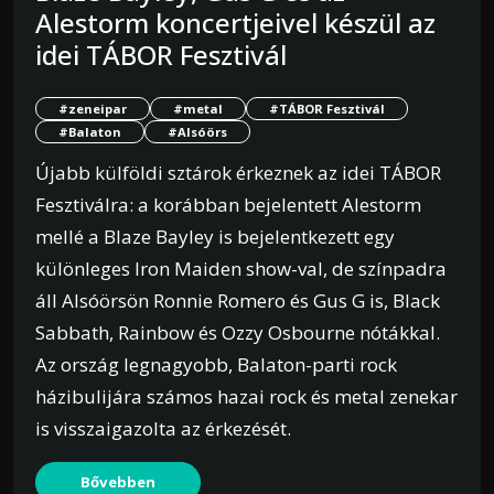
Alestorm koncertjeivel készül az
idei TÁBOR Fesztivál
#zeneipar
#metal
#TÁBOR Fesztivál
#Balaton
#Alsóörs
Újabb külföldi sztárok érkeznek az idei TÁBOR
Fesztiválra: a korábban bejelentett Alestorm
mellé a Blaze Bayley is bejelentkezett egy
különleges Iron Maiden show-val, de színpadra
áll Alsóörsön Ronnie Romero és Gus G is, Black
Sabbath, Rainbow és Ozzy Osbourne nótákkal.
Az ország legnagyobb, Balaton-parti rock
házibulijára számos hazai rock és metal zenekar
is visszaigazolta az érkezését.
Bővebben