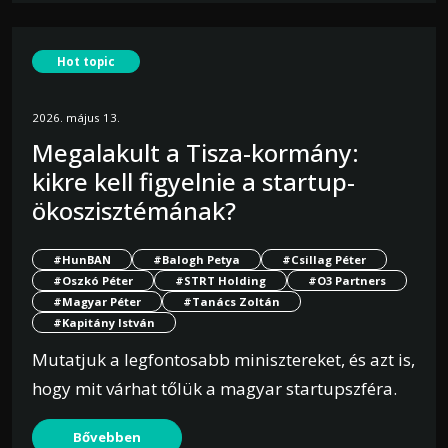
Hot topic
2026. május 13.
Megalakult a Tisza-kormány:
kikre kell figyelnie a startup-
ökoszisztémának?
#HunBAN
#Balogh Petya
#Csillag Péter
#Oszkó Péter
#STRT Holding
#O3 Partners
#Magyar Péter
#Tanács Zoltán
#Kapitány István
Mutatjuk a legfontosabb minisztereket, és azt is,
hogy mit várhat tőlük a magyar startupszféra.
Bővebben