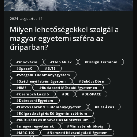
2024. augusztus 14.
Milyen lehetőségekkel szolgál a
magyar egyetemi szféra az
űriparban?
#innováció
#Elon Musk
#Design Terminal
#SpaceX
#ELTE
#Szegedi Tudományegyetem
#Széchenyi István Egyetem
#Babócs Dóra
#BME
#Budapesti Műszaki Egyetemen
#Csernoch László
#DE
#DE-SPACE
#Debreceni Egyetem
#Eötvös Loránd Tudományegyetem
#Kiss Ákos
#Külgazdasági és Külügyminisztérium
#Kulturális és Innovációs Minisztérium
#magyar egyetemek
#Miniszterelnökség
#MRC-100
#Nemzeti Közszolgálati Egyetem