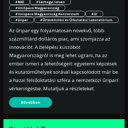
#NKE
#Sárhegyi István
#UniSpace Magyarország
#Unispace Magyaország Konzorcium
#űr
#űripar
#Űrtávközlési és Űrkutatási Laboratórium
Az űripar egy folyamatosan növekvő, több
százmilliárd dolláros piac, ami szomjazza az
innovációt. A belépési küszöböt
Magyarországról is meg lehet ugrani, ha az
ember ismeri a lehetőségeit: egyetemi képzések
és kutatóműhelyek sorával kapcsolódott már be
a hazai felsőoktatási szféra a nemzetközi űripari
vérkeringésbe. Mutatjuk a részleteket.
Bővebben