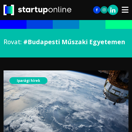
Rovat:
#Budapesti Műszaki Egyetemen
Iparági hírek