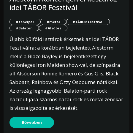
idei TÁBOR Fesztivál
#zeneipar
#metal
#TÁBOR Fesztivál
#Balaton
#Alsóörs
Újabb külföldi sztárok érkeznek az idei TÁBOR
Fesztiválra: a korábban bejelentett Alestorm
mellé a Blaze Bayley is bejelentkezett egy
különleges Iron Maiden show-val, de színpadra
áll Alsóörsön Ronnie Romero és Gus G is, Black
Sabbath, Rainbow és Ozzy Osbourne nótákkal.
Az ország legnagyobb, Balaton-parti rock
házibulijára számos hazai rock és metal zenekar
is visszaigazolta az érkezését.
Bővebben