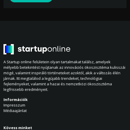
A Startup online felületein olyan tartalmakat találsz, amelyek
mélyebb betekintést nyújtanak az innovációs ökoszisztéma kulisszái
mögé, valamint inspiráló történeteket azoktól, akik a változás élén
járnak. Itt megtalálod a legújabb trendeket, technológiai
fejleményeket, valamint a hazai és nemzetközi ökoszisztéma
legfrissebb eredményeit.
Információk
Impresszum
Médiaajánlat
Kövess minket