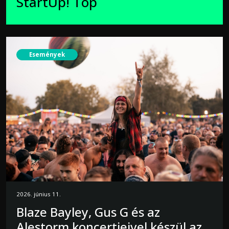
StartUp! Top
Események
2026. június 11.
Blaze Bayley, Gus G és az
Alestorm koncertjeivel készül az