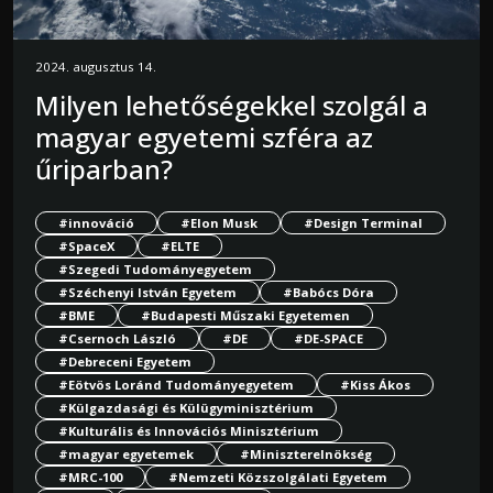
2024. augusztus 14.
Milyen lehetőségekkel szolgál a
magyar egyetemi szféra az
űriparban?
#innováció
#Elon Musk
#Design Terminal
#SpaceX
#ELTE
#Szegedi Tudományegyetem
#Széchenyi István Egyetem
#Babócs Dóra
#BME
#Budapesti Műszaki Egyetemen
#Csernoch László
#DE
#DE-SPACE
#Debreceni Egyetem
#Eötvös Loránd Tudományegyetem
#Kiss Ákos
#Külgazdasági és Külügyminisztérium
#Kulturális és Innovációs Minisztérium
#magyar egyetemek
#Miniszterelnökség
#MRC-100
#Nemzeti Közszolgálati Egyetem