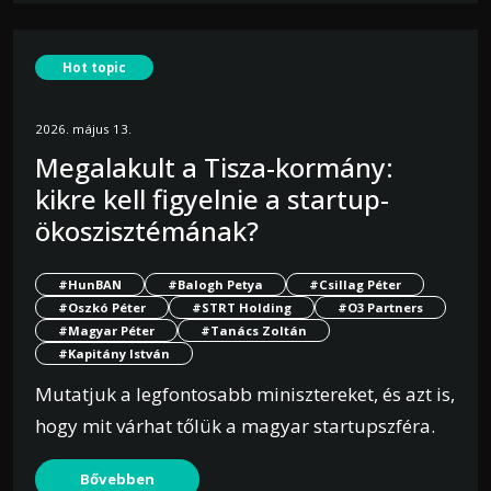
Hot topic
2026. május 13.
Megalakult a Tisza-kormány:
kikre kell figyelnie a startup-
ökoszisztémának?
#HunBAN
#Balogh Petya
#Csillag Péter
#Oszkó Péter
#STRT Holding
#O3 Partners
#Magyar Péter
#Tanács Zoltán
#Kapitány István
Mutatjuk a legfontosabb minisztereket, és azt is,
hogy mit várhat tőlük a magyar startupszféra.
Bővebben