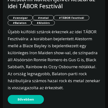
idei TÁBOR Fesztivál
#zeneipar
#metal
#TÁBOR Fesztivál
#Balaton
#Alsóörs
Újabb külföldi sztárok érkeznek az idei TÁBOR
Fesztiválra: a korábban bejelentett Alestorm
mellé a Blaze Bayley is bejelentkezett egy
különleges Iron Maiden show-val, de színpadra
áll Alsóörsön Ronnie Romero és Gus G is, Black
Sabbath, Rainbow és Ozzy Osbourne nótákkal.
Az ország legnagyobb, Balaton-parti rock
házibulijára számos hazai rock és metal zenekar
is visszaigazolta az érkezését.
Bővebben