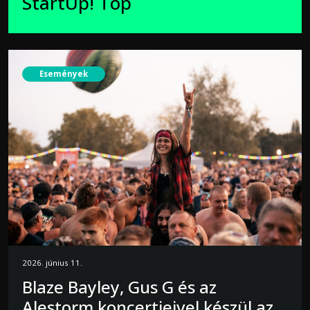
StartUp! Top
Események
2026. június 11.
Blaze Bayley, Gus G és az
Alestorm koncertjeivel készül az