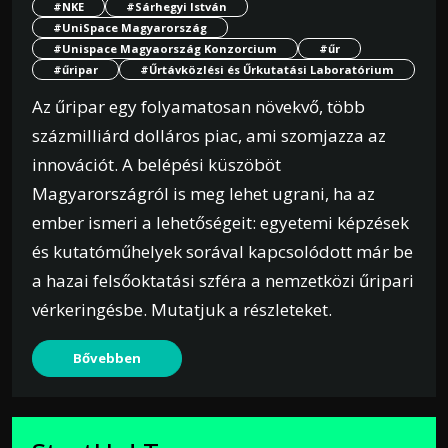
#NKE
#Sárhegyi István
#UniSpace Magyarország
#Unispace Magyaország Konzorcium
#űr
#űripar
#Űrtávközlési és Űrkutatási Laboratórium
Az űripar egy folyamatosan növekvő, több
százmilliárd dolláros piac, ami szomjazza az
innovációt. A belépési küszöböt
Magyarországról is meg lehet ugrani, ha az
ember ismeri a lehetőségeit: egyetemi képzések
és kutatóműhelyek sorával kapcsolódott már be
a hazai felsőoktatási szféra a nemzetközi űripari
vérkeringésbe. Mutatjuk a részleteket.
Bővebben