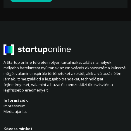
A Startup online felületein olyan tartalmakat találsz, amelyek
mélyebb betekintést nyújtanak az innovációs ökoszisztéma kulisszái
mögé, valamint inspiráló történeteket azoktól, akik a változás élén
járnak. Itt megtalálod a legújabb trendeket, technológiai
fejleményeket, valamint a hazai és nemzetközi ökoszisztéma
legfrissebb eredményeit.
Információk
Impresszum
Médiaajánlat
Kövess minket