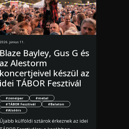
2026. június 11.
Blaze Bayley, Gus G és
az Alestorm
koncertjeivel készül az
idei TÁBOR Fesztivál
#zeneipar
#metal
#TÁBOR Fesztivál
#Balaton
#Alsóörs
Újabb külföldi sztárok érkeznek az idei