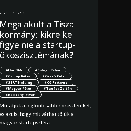
2026. május 13.
Megalakult a Tisza-
kormány: kikre kell
figyelnie a startup-
ökoszisztémának?
#HunBAN
#Balogh Petya
#Csillag Péter
#Oszkó Péter
#STRT Holding
#O3 Partners
#Magyar Péter
#Tanács Zoltán
#Kapitány István
Mutatjuk a legfontosabb minisztereket,
és azt is, hogy mit várhat tőlük a
magyar startupszféra.