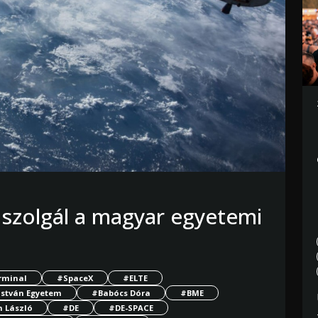
 szolgál a magyar egyetemi
rminal
#SpaceX
#ELTE
István Egyetem
#Babócs Dóra
#BME
 László
#DE
#DE-SPACE