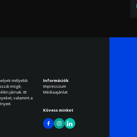
amelyek mélyebb
Információk
isszái mögé,
Impresszum
élén járnak. Itt
Médiaajánlat
nyeket, valamint a
nyeit.
Kövess minket