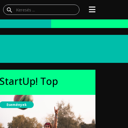
StartUp! Top
Események