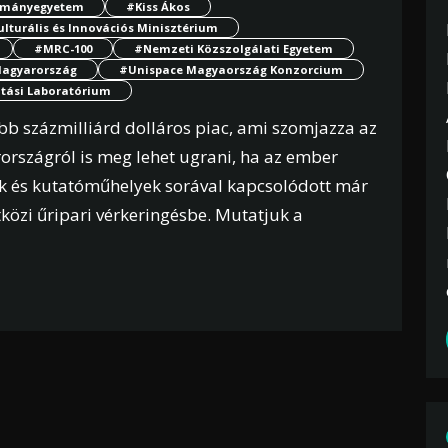
ományegyetem
#Kiss Ákos
lturális és Innovációs Minisztérium
#MRC-100
#Nemzeti Közszolgálati Egyetem
agyarország
#Unispace Magyaország Konzorcium
atási Laboratórium
bb százmilliárd dolláros piac, ami szomjazza az
országról is meg lehet ugrani, ha az ember
ek és kutatóműhelyek sorával kapcsolódott már
tközi űripari vérkeringésbe. Mutatjuk a