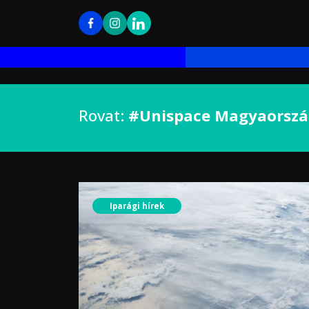
Rovat:
#Unispace Magyaorszá
Iparági hírek