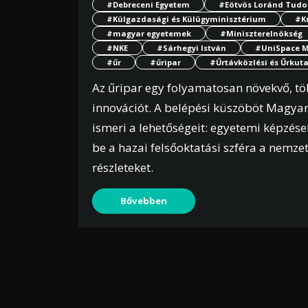
#Debreceni Egyetem
#Eötvös Loránd Tud
#Külgazdasági és Külügyminisztérium
#Ku
#magyar egyetemek
#Miniszterelnökség
#NKE
#Sárhegyi István
#UniSpace M
#űr
#űripar
#Űrtávközlési és Űrkut
Az űripar egy folyamatosan növekvő, tö
innovációt. A belépési küszöböt Magyar
ismeri a lehetőségeit: egyetemi képzés
be a hazai felsőoktatási szféra a nemze
részleteket.
Bővebben