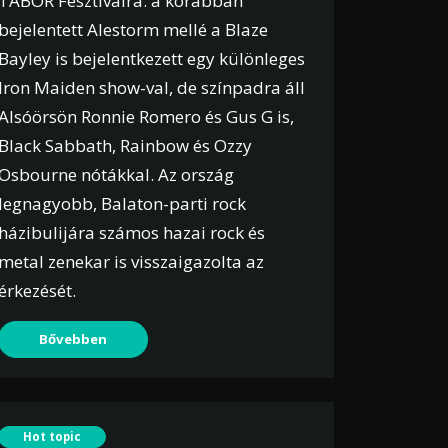
TÁBOR Fesztiválra: a korábban
bejelentett Alestorm mellé a Blaze
Bayley is bejelentkezett egy különleges
Iron Maiden show-val, de színpadra áll
Alsóörsön Ronnie Romero és Gus G is,
Black Sabbath, Rainbow és Ozzy
Osbourne nótákkal. Az ország
legnagyobb, Balaton-parti rock
házibulijára számos hazai rock és
metal zenekar is visszaigazolta az
érkezését.
Bővebben
Hot topic