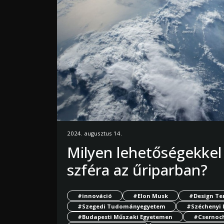
2024. augusztus 14.
Milyen lehetőségekkel
szféra az űriparban?
#innováció
#Elon Musk
#Design Te
#Szegedi Tudományegyetem
#Széchenyi 
#Budapesti Műszaki Egyetemen
#Csernoch