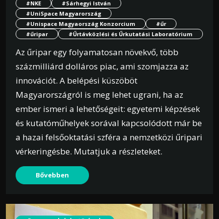
#NKE
#Sárhegyi István
#UniSpace Magyarország
#Unispace Magyaország Konzorcium
#űr
#űripar
#Űrtávközlési és Űrkutatási Laboratórium
Az űripar egy folyamatosan növekvő, több
százmilliárd dolláros piac, ami szomjazza az
innovációt. A belépési küszöböt
Magyarországról is meg lehet ugrani, ha az
ember ismeri a lehetőségeit: egyetemi képzések
és kutatóműhelyek sorával kapcsolódott már be
a hazai felsőoktatási szféra a nemzetközi űripari
vérkeringésbe. Mutatjuk a részleteket.
Bővebben