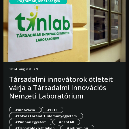
Programok, lehetőségek
2024. augusztus 9.
Társadalmi innovátorok ötleteit
várja a Társadalmi Innovációs
Nemzeti Laboratórium
#innováció
#ELTE
#Eötvös Loránd Tudományegyetem
#PAnnon Egyetem
#CEGLAB
#Élsportolók két lábon
#Felirom.hu