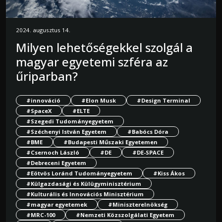
2024. augusztus 14.
Milyen lehetőségekkel szolgál a
magyar egyetemi szféra az
űriparban?
#innováció
#Elon Musk
#Design Terminal
#SpaceX
#ELTE
#Szegedi Tudományegyetem
#Széchenyi István Egyetem
#Babócs Dóra
#BME
#Budapesti Műszaki Egyetemen
#Csernoch László
#DE
#DE-SPACE
#Debreceni Egyetem
#Eötvös Loránd Tudományegyetem
#Kiss Ákos
#Külgazdasági és Külügyminisztérium
#Kulturális és Innovációs Minisztérium
#magyar egyetemek
#Miniszterelnökség
#MRC-100
#Nemzeti Közszolgálati Egyetem