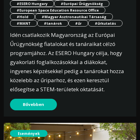
#ESERO Hungary
#Európai Űrügynökség
#European Space Education Resource Office
#Hold
#Magyar Asztronautikai Társaság
#MANT
#tanárok
#űr
#űrkutatás
Idén csatlakozik Magyarország az Európai
Űrügynökség fiatalokat és tanáraikat célzó
programjához. Az ESERO Hungary célja, hogy
gyakorlati foglalkozásokkal a diákokat,
ingyenes képzésekkel pedig a tanárokat hozza
közelebb az űriparhoz, és ezen keresztül
elősegítse a STEM-területek oktatását.
Bővebben
Események