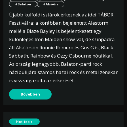
#Balaton
#Alsóörs
Újabb külföldi sztárok érkeznek az idei TÁBOR
Fesztiválra: a korábban bejelentett Alestorm
mellé a Blaze Bayley is bejelentkezett egy
különleges Iron Maiden show-val, de színpadra
áll Alsóörsön Ronnie Romero és Gus G is, Black
Sabbath, Rainbow és Ozzy Osbourne nótákkal.
Az ország legnagyobb, Balaton-parti rock
házibulijára számos hazai rock és metal zenekar
is visszaigazolta az érkezését.
Bővebben
Hot topic