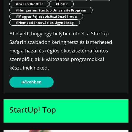
#Green Brother
#HSUP
#Hungarian Startup University Program
#Magyar Fejlesztésösztönző Iroda
#Nemzeti Innovációs Ügynökség
Ahelyett, hogy egy helyben ülnél, a Startup
Safarin szabadon keringhetsz és ismerheted
meg a hazai és régiós ökoszisztéma fontos
szereplőit, akik változatos programokkal
készülnek neked.
Bővebben
StartUp! Top