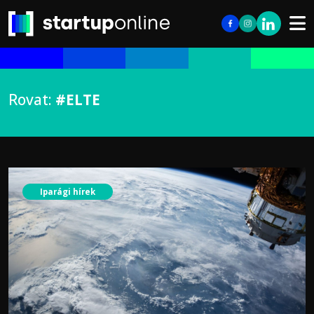
Rovat:
#ELTE
Iparági hírek