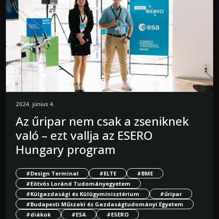
2024. június 4.
Az űripar nem csak a zseniknek
való – ezt vallja az ESERO
Hungary program
#Design Terminal
#ELTE
#BME
#Eötvös Loránd Tudományegyetem
#Külgazdasági és Külügyminisztérium
#űripar
#Budapesti Műszaki és Gazdaságtudományi Egyetem
#diákok
#ESA
#ESERO