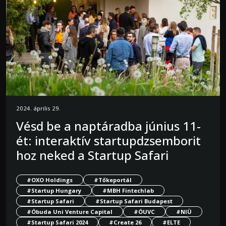
2024. április 29.
Vésd be a naptáradba június 11-
ét: interaktív startupdzsemborit
hoz neked a Startup Safari
#OXO Holdings
#Tőkeportál
#Startup Hungary
#MBH Fintechlab
#Startup Safari
#Startup Safari Budapest
#Óbuda Uni Venture Capital
#ÓUVC
#NIÜ
#Startup Safari 2024
#Create 26
#ELTE