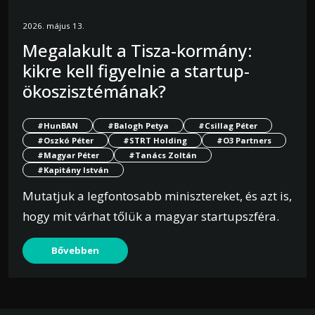
2026. május 13.
Megalakult a Tisza-kormány:
kikre kell figyelnie a startup-
ökoszisztémának?
#HunBAN
#Balogh Petya
#Csillag Péter
#Oszkó Péter
#STRT Holding
#O3 Partners
#Magyar Péter
#Tanács Zoltán
#Kapitány István
Mutatjuk a legfontosabb minisztereket, és azt is,
hogy mit várhat tőlük a magyar startupszféra.
Bővebben