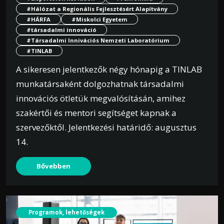
#Hálózat a Regionális Fejlesztésért Alapítvány
#HÁRFA
#Miskolci Egyetem
#társadalmi innováció
#Társadalmi Innivációs Nemzeti Laboratórium
#TINLAB
A sikeresen jelentkezők négy hónapig a TINLAB
munkatársaként dolgozhatnak társadalmi
innovációs ötletük megvalósításán, amihez
szakértői és mentori segítséget kapnak a
szervezőktől. Jelentkezési határidő: augusztus
14.
Bővebben
Programok, lehetőségek