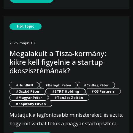
Hot topic
2026. május 13.
Megalakult a Tisza-kormány:
kikre kell figyelnie a startup-
ökoszisztémának?
#HunBAN
#Balogh Petya
#Csillag Péter
#Oszkó Péter
#STRT Holding
#O3 Partners
#Magyar Péter
#Tanács Zoltán
#Kapitány István
Mutatjuk a legfontosabb minisztereket, és azt is,
hogy mit várhat tőlük a magyar startupszféra.