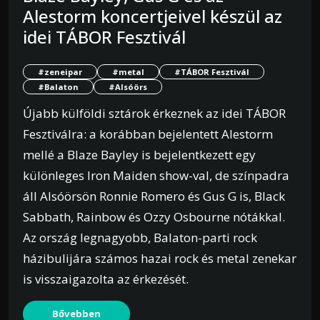
Alestorm koncertjeivel készül az
idei TÁBOR Fesztivál
#zeneipar
#metal
#TÁBOR Fesztivál
#Balaton
#Alsóörs
Újabb külföldi sztárok érkeznek az idei TÁBOR
Fesztiválra: a korábban bejelentett Alestorm
mellé a Blaze Bayley is bejelentkezett egy
különleges Iron Maiden show-val, de színpadra
áll Alsóörsön Ronnie Romero és Gus G is, Black
Sabbath, Rainbow és Ozzy Osbourne nótákkal.
Az ország legnagyobb, Balaton-parti rock
házibulijára számos hazai rock és metal zenekar
is visszaigazolta az érkezését.
Bővebben