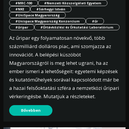
#MRC-100
#Nemzeti Közszolgálati Egyetem
#NKE
#Sárhegyi István
#UniSpace Magyarország
#Unispace Magyaország Konzorcium
#űr
#űripar
#Űrtávközlési és Űrkutatási Laboratórium
Az űripar egy folyamatosan növekvő, több
százmilliárd dolláros piac, ami szomjazza az
innovációt. A belépési küszöböt
Magyarországról is meg lehet ugrani, ha az
ember ismeri a lehetőségeit: egyetemi képzések
és kutatóműhelyek sorával kapcsolódott már be
a hazai felsőoktatási szféra a nemzetközi űripari
vérkeringésbe. Mutatjuk a részleteket.
Bővebben