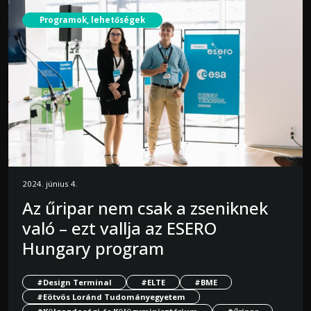
Programok, lehetőségek
2024. június 4.
Az űripar nem csak a zseniknek
való – ezt vallja az ESERO
Hungary program
#Design Terminal
#ELTE
#BME
#Eötvös Loránd Tudományegyetem