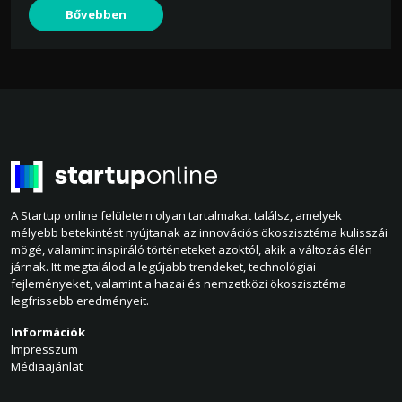
Bővebben
A Startup online felületein olyan tartalmakat találsz, amelyek
mélyebb betekintést nyújtanak az innovációs ökoszisztéma kulisszái
mögé, valamint inspiráló történeteket azoktól, akik a változás élén
járnak. Itt megtalálod a legújabb trendeket, technológiai
fejleményeket, valamint a hazai és nemzetközi ökoszisztéma
legfrissebb eredményeit.
Információk
Impresszum
Médiaajánlat