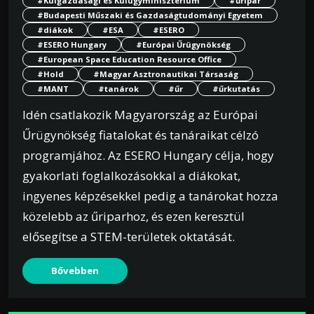
#Külgazdasági és Külügyminisztérium
#űripar
#Budapesti Műszaki és Gazdaságtudományi Egyetem
#diákok
#ESA
#ESERO
#ESERO Hungary
#Európai Űrügynökség
#European Space Education Resource Office
#Hold
#Magyar Asztronautikai Társaság
#MANT
#tanárok
#űr
#űrkutatás
Idén csatlakozik Magyarország az Európai
Űrügynökség fiatalokat és tanáraikat célzó
programjához. Az ESERO Hungary célja, hogy
gyakorlati foglalkozásokkal a diákokat,
ingyenes képzésekkel pedig a tanárokat hozza
közelebb az űriparhoz, és ezen keresztül
elősegítse a STEM-területek oktatását.
Bővebben