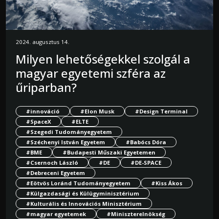
2024. augusztus 14.
Milyen lehetőségekkel szolgál a
magyar egyetemi szféra az
űriparban?
#innováció
#Elon Musk
#Design Terminal
#SpaceX
#ELTE
#Szegedi Tudományegyetem
#Széchenyi István Egyetem
#Babócs Dóra
#BME
#Budapesti Műszaki Egyetemen
#Csernoch László
#DE
#DE-SPACE
#Debreceni Egyetem
#Eötvös Loránd Tudományegyetem
#Kiss Ákos
#Külgazdasági és Külügyminisztérium
#Kulturális és Innovációs Minisztérium
#magyar egyetemek
#Miniszterelnökség