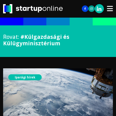
Rovat:
#Külgazdasági és
Külügyminisztérium
Iparági hírek