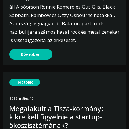
áll Alsóörsön Ronnie Romero és Gus G is, Black
Sabbath, Rainbow és Ozzy Osbourne nótákkal.
Az ország legnagyobb, Balaton-parti rock
házibulijára számos hazai rock és metal zenekar
is visszaigazolta az érkezését.
Bővebben
Hot topic
2026. május 13.
Megalakult a Tisza-kormány:
kikre kell figyelnie a startup-
ökoszisztémának?