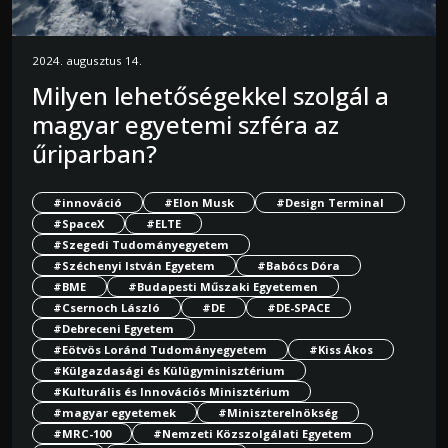
2024. augusztus 14.
Milyen lehetőségekkel szolgál a
magyar egyetemi szféra az
űriparban?
#innováció
#Elon Musk
#Design Terminal
#SpaceX
#ELTE
#Szegedi Tudományegyetem
#Széchenyi István Egyetem
#Babócs Dóra
#BME
#Budapesti Műszaki Egyetemen
#Csernoch László
#DE
#DE-SPACE
#Debreceni Egyetem
#Eötvös Loránd Tudományegyetem
#Kiss Ákos
#Külgazdasági és Külügyminisztérium
#Kulturális és Innovációs Minisztérium
#magyar egyetemek
#Miniszterelnökség
#MRC-100
#Nemzeti Közszolgálati Egyetem