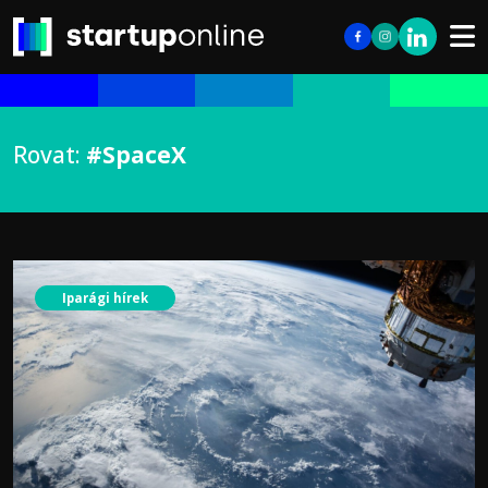
Rovat:
#SpaceX
Iparági hírek