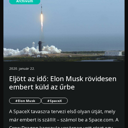
Archívum
2020. január 22.
Eljött az idő: Elon Musk rövidesen
embert küld az űrbe
#Elon Musk
#SpaceX
A SpaceX tavaszra tervezi első olyan útját, mely
már embert is szállít – számol be a Space.com. A
Crew Dragon kapszula vasárnap vett részt egy