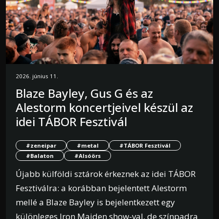
2026. június 11.
Blaze Bayley, Gus G és az
Alestorm koncertjeivel készül az
idei TÁBOR Fesztivál
#zeneipar
#metal
#TÁBOR Fesztivál
#Balaton
#Alsóörs
Újabb külföldi sztárok érkeznek az idei TÁBOR
Fesztiválra: a korábban bejelentett Alestorm
mellé a Blaze Bayley is bejelentkezett egy
különleges Iron Maiden show-val, de színpadra