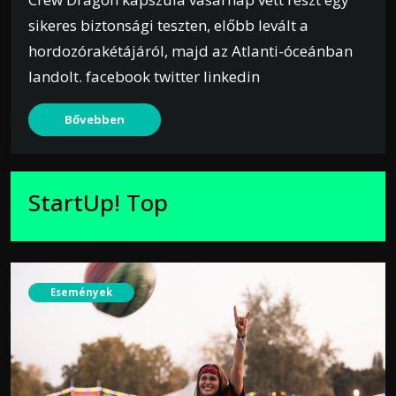
sikeres biztonsági teszten, előbb levált a
hordozórakétájáról, majd az Atlanti-óceánban
landolt. facebook twitter linkedin
Bővebben
StartUp! Top
Események