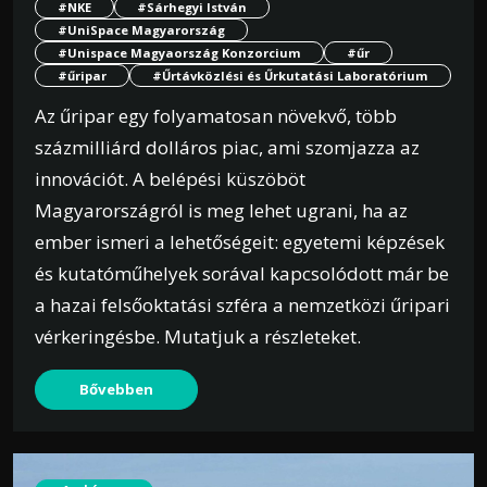
#NKE
#Sárhegyi István
#UniSpace Magyarország
#Unispace Magyaország Konzorcium
#űr
#űripar
#Űrtávközlési és Űrkutatási Laboratórium
Az űripar egy folyamatosan növekvő, több
százmilliárd dolláros piac, ami szomjazza az
innovációt. A belépési küszöböt
Magyarországról is meg lehet ugrani, ha az
ember ismeri a lehetőségeit: egyetemi képzések
és kutatóműhelyek sorával kapcsolódott már be
a hazai felsőoktatási szféra a nemzetközi űripari
vérkeringésbe. Mutatjuk a részleteket.
Bővebben