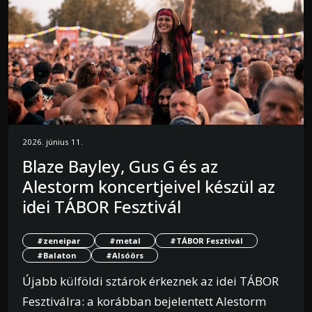
2026. június 11.
Blaze Bayley, Gus G és az
Alestorm koncertjeivel készül az
idei TÁBOR Fesztivál
#zeneipar
#metal
#TÁBOR Fesztivál
#Balaton
#Alsóörs
Újabb külföldi sztárok érkeznek az idei TÁBOR
Fesztiválra: a korábban bejelentett Alestorm