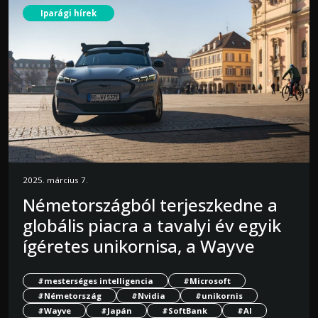
Iparági hírek
2025. március 7.
Németországból terjeszkedne a
globális piacra a tavalyi év egyik
ígéretes unikornisa, a Wayve
#mesterséges intelligencia
#Microsoft
#Németország
#Nvidia
#unikornis
#Wayve
#Japán
#SoftBank
#AI