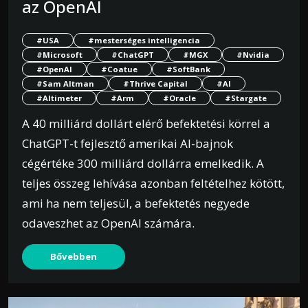
az OpenAI
#USA
#mesterséges intelligencia
#Microsoft
#ChatGPT
#MGX
#Nvidia
#OpenAI
#Coatue
#SoftBank
#Sam Altman
#Thrive Capital
#AI
#Altimeter
#Arm
#Oracle
#Stargate
A 40 milliárd dollárt elérő befektetési körrel a
ChatGPT-t fejlesztő amerikai AI-bajnok
cégértéke 300 milliárd dollárra emelkedik. A
teljes összeg lehívása azonban feltételhez kötött,
ami ha nem teljesül, a befektetés negyede
odaveszhet az OpenAI számára.
Bővebben