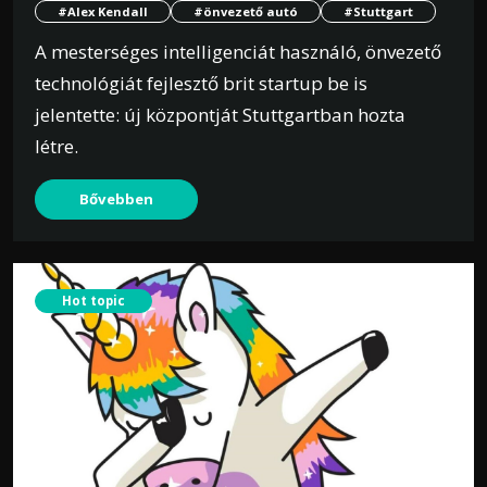
#Alex Kendall
#önvezető autó
#Stuttgart
A mesterséges intelligenciát használó, önvezető
technológiát fejlesztő brit startup be is
jelentette: új központját Stuttgartban hozta
létre.
Bővebben
Hot topic