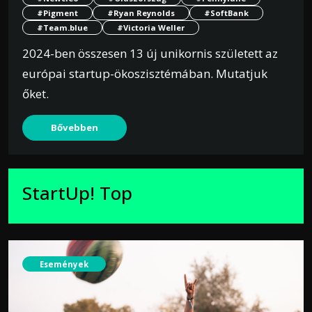
#Pigment
#Ryan Reynolds
#SoftBank
#Team.blue
#Victoria Weller
2024-ben összesen 13 új unikornis született az
európai startup-ökoszisztémában. Mutatjuk
őket.
Bővebben
StartUp! Top
Események