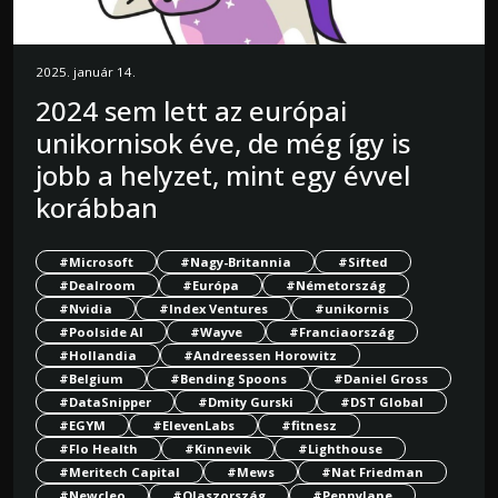
2025. január 14.
2024 sem lett az európai
unikornisok éve, de még így is
jobb a helyzet, mint egy évvel
korábban
#Microsoft
#Nagy-Britannia
#Sifted
#Dealroom
#Európa
#Németország
#Nvidia
#Index Ventures
#unikornis
#Poolside AI
#Wayve
#Franciaország
#Hollandia
#Andreessen Horowitz
#Belgium
#Bending Spoons
#Daniel Gross
#DataSnipper
#Dmity Gurski
#DST Global
#EGYM
#ElevenLabs
#fitnesz
#Flo Health
#Kinnevik
#Lighthouse
#Meritech Capital
#Mews
#Nat Friedman
#Newcleo
#Olaszország
#Pennylane