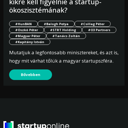
kikre kell figyelnie a startup-
ökoszisztémának?
#HunBAN
#Balogh Petya
#Csillag Péter
#Oszkó Péter
#STRT Holding
#O3 Partners
#Magyar Péter
#Tanács Zoltán
#Kapitány István
Mutatjuk a legfontosabb minisztereket, és azt is,
hogy mit várhat tőlük a magyar startupszféra.
Bővebben