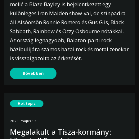
mellé a Blaze Bayley is bejelentkezett egy
különleges Iron Maiden show-val, de színpadra
áll Alsóörsön Ronnie Romero és Gus G is, Black
Sabbath, Rainbow és Ozzy Osbourne nótákkal.
Az ország legnagyobb, Balaton-parti rock
házibulijára számos hazai rock és metal zenekar
is visszaigazolta az érkezését.
Bővebben
Hot topic
2026. május 13.
Megalakult a Tisza-kormány: