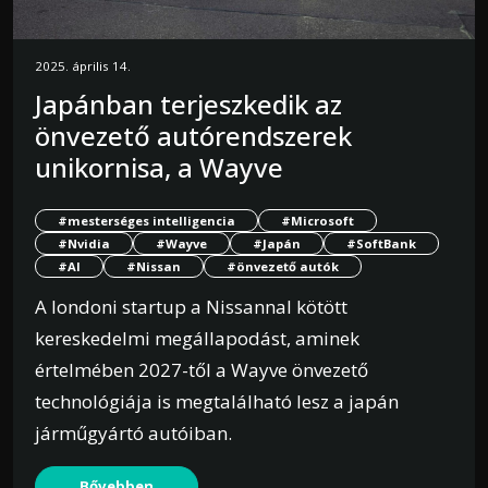
2025. április 14.
Japánban terjeszkedik az
önvezető autórendszerek
unikornisa, a Wayve
#mesterséges intelligencia
#Microsoft
#Nvidia
#Wayve
#Japán
#SoftBank
#AI
#Nissan
#önvezető autók
A londoni startup a Nissannal kötött
kereskedelmi megállapodást, aminek
értelmében 2027-től a Wayve önvezető
technológiája is megtalálható lesz a japán
járműgyártó autóiban.
Bővebben