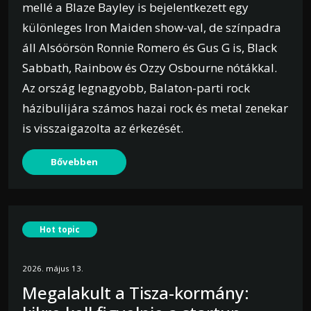
mellé a Blaze Bayley is bejelentkezett egy
különleges Iron Maiden show-val, de színpadra
áll Alsóörsön Ronnie Romero és Gus G is, Black
Sabbath, Rainbow és Ozzy Osbourne nótákkal.
Az ország legnagyobb, Balaton-parti rock
házibulijára számos hazai rock és metal zenekar
is visszaigazolta az érkezését.
Bővebben
Hot topic
2026. május 13.
Megalakult a Tisza-kormány: