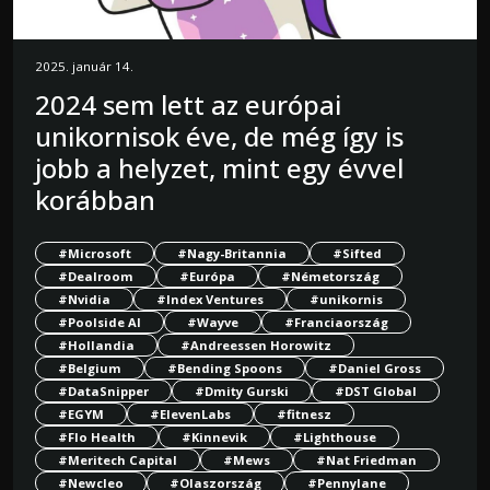
2025. január 14.
2024 sem lett az európai
unikornisok éve, de még így is
jobb a helyzet, mint egy évvel
korábban
#Microsoft
#Nagy-Britannia
#Sifted
#Dealroom
#Európa
#Németország
#Nvidia
#Index Ventures
#unikornis
#Poolside AI
#Wayve
#Franciaország
#Hollandia
#Andreessen Horowitz
#Belgium
#Bending Spoons
#Daniel Gross
#DataSnipper
#Dmity Gurski
#DST Global
#EGYM
#ElevenLabs
#fitnesz
#Flo Health
#Kinnevik
#Lighthouse
#Meritech Capital
#Mews
#Nat Friedman
#Newcleo
#Olaszország
#Pennylane