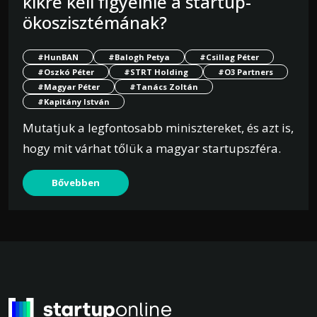
kikre kell figyelnie a startup-
ökoszisztémának?
#HunBAN
#Balogh Petya
#Csillag Péter
#Oszkó Péter
#STRT Holding
#O3 Partners
#Magyar Péter
#Tanács Zoltán
#Kapitány István
Mutatjuk a legfontosabb minisztereket, és azt is,
hogy mit várhat tőlük a magyar startupszféra.
Bővebben