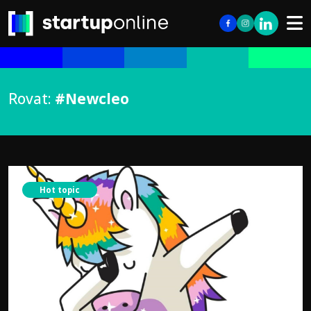
Rovat:
#Newcleo
Hot topic