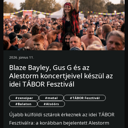
2026. június 11.
Blaze Bayley, Gus G és az
Alestorm koncertjeivel készül az
idei TÁBOR Fesztivál
#zeneipar
#metal
#TÁBOR Fesztivál
#Balaton
#Alsóörs
Újabb külföldi sztárok érkeznek az idei TÁBOR
Fesztiválra: a korábban bejelentett Alestorm