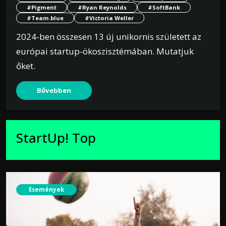
#Pigment
#Ryan Reynolds
#SoftBank
#Team.blue
#Victoria Weller
2024-ben összesen 13 új unikornis született az
európai startup-ökoszisztémában. Mutatjuk
őket.
Bővebben
StartUp! Top
Események