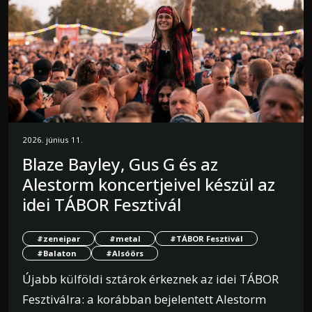
2026. június 11.
Blaze Bayley, Gus G és az
Alestorm koncertjeivel készül az
idei TÁBOR Fesztivál
#zeneipar
#metal
#TÁBOR Fesztivál
#Balaton
#Alsóörs
Újabb külföldi sztárok érkeznek az idei TÁBOR
Fesztiválra: a korábban bejelentett Alestorm