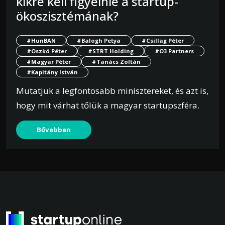
kikre kell figyelnie a startup-
ökoszisztémának?
#HunBAN
#Balogh Petya
#Csillag Péter
#Oszkó Péter
#STRT Holding
#O3 Partners
#Magyar Péter
#Tanács Zoltán
#Kapitány István
Mutatjuk a legfontosabb minisztereket, és azt is,
hogy mit várhat tőlük a magyar startupszféra.
Bővebben