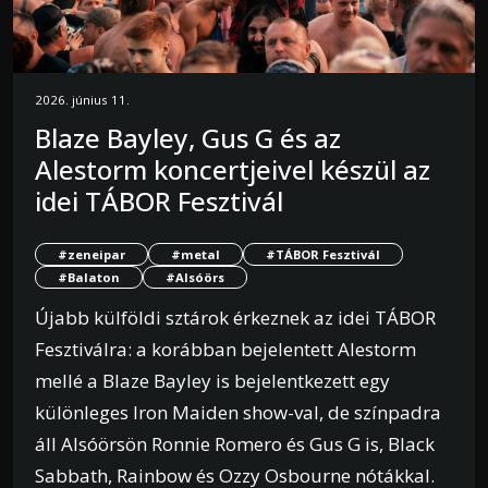
2026. június 11.
Blaze Bayley, Gus G és az
Alestorm koncertjeivel készül az
idei TÁBOR Fesztivál
#zeneipar
#metal
#TÁBOR Fesztivál
#Balaton
#Alsóörs
Újabb külföldi sztárok érkeznek az idei TÁBOR
Fesztiválra: a korábban bejelentett Alestorm
mellé a Blaze Bayley is bejelentkezett egy
különleges Iron Maiden show-val, de színpadra
áll Alsóörsön Ronnie Romero és Gus G is, Black
Sabbath, Rainbow és Ozzy Osbourne nótákkal.