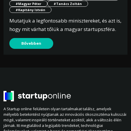
#Magyar Péter
#Tanács Zoltán
#Kapitány István
Mutatjuk a legfontosabb minisztereket, és azt is,
hogy mit várhat tőlük a magyar startupszféra.
Bővebben
A Startup online felületein olyan tartalmakat találsz, amelyek
mélyebb betekintést nyújtanak az innovációs ökoszisztéma kulisszái
mögé, valamint inspiráló történeteket azoktól, akik a változás élén
járnak. Itt megtalálod a legújabb trendeket, technológiai