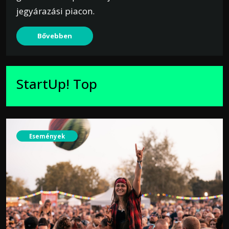
jegyárazási piacon.
Bővebben
StartUp! Top
Események