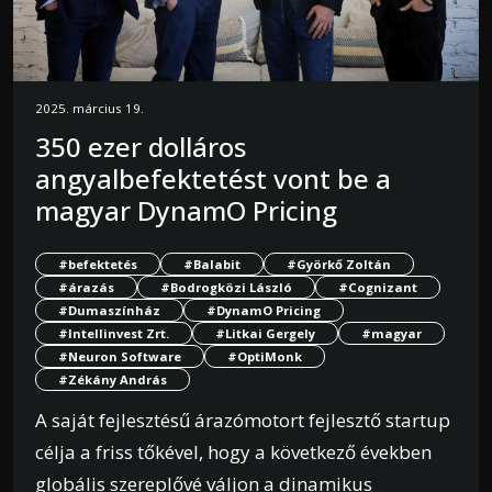
2025. március 19.
350 ezer dolláros
angyalbefektetést vont be a
magyar DynamO Pricing
#befektetés
#Balabit
#Györkő Zoltán
#árazás
#Bodrogközi László
#Cognizant
#Dumaszínház
#DynamO Pricing
#Intellinvest Zrt.
#Litkai Gergely
#magyar
#Neuron Software
#OptiMonk
#Zékány András
A saját fejlesztésű árazómotort fejlesztő startup
célja a friss tőkével, hogy a következő években
globális szereplővé váljon a dinamikus