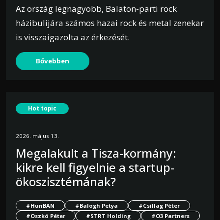
Az ország legnagyobb, Balaton-parti rock
házibulijára számos hazai rock és metal zenekar
is visszaigazolta az érkezését.
Bővebben
Hot topic
2026. május 13.
Megalakult a Tisza-kormány:
kikre kell figyelnie a startup-
ökoszisztémának?
#HunBAN
#Balogh Petya
#Csillag Péter
#Oszkó Péter
#STRT Holding
#O3 Partners