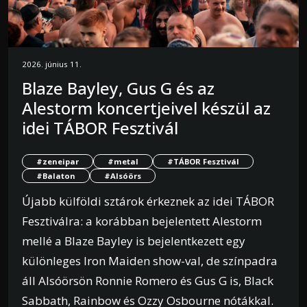
2026. június 11.
Blaze Bayley, Gus G és az
Alestorm koncertjeivel készül az
idei TÁBOR Fesztivál
#zeneipar
#metal
#TÁBOR Fesztivál
#Balaton
#Alsóörs
Újabb külföldi sztárok érkeznek az idei TÁBOR
Fesztiválra: a korábban bejelentett Alestorm
mellé a Blaze Bayley is bejelentkezett egy
különleges Iron Maiden show-val, de színpadra
áll Alsóörsön Ronnie Romero és Gus G is, Black
Sabbath, Rainbow és Ozzy Osbourne nótákkal.