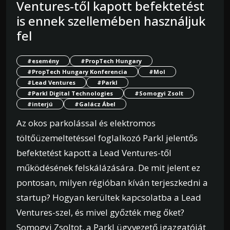
Ventures-től kapott befektetést
is ennek szellemében használjuk
fel
#esemény
#PropTech Hungary
#PropTech Hungary Konferencia
#Mol
#Lead Ventures
#Parkl
#Parkl Digital Technologies
#Somogyi Zsolt
#interjú
#Galácz Ábel
Az okos parkolással és elektromos
töltőüzemeltetéssel foglalkozó Parkl jelentős
befektetést kapott a Lead Ventures-től
működésének felskálázására. De mit jelent ez
pontosan, milyen régióban kíván terjeszkedni a
startup? Hogyan kerültek kapcsolatba a Lead
Ventures-szel, és mivel győzték meg őket?
Somogyi Zsoltot, a Parkl ügyvezető igazgatóját