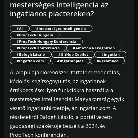
mesterséges intelligencia az
ingatlanos piactereken?
#AI
#mesterséges intelligencia
#PropTech Hungary
#PropTech Hungary Konferencia
#PropTech Konferencia
#Amazon Rekognition
#Balogh László
#GitHub Copilot
#ingatlan
#ingatlan.com
#ingatlanpiac
#Recombee
AI alapú ajánlórendszer, tartalommoderálás,
kódolási segítségnyújtás, az ingatlanok
értékbecslése: ilyen funkciókra használja a
mesterséges intelligenciát Magyarország egyik
vezető ingatlanhirdetője, az ingatlan.com. A
részletekről Balogh László, a portál vezető
gazdasági szakértője beszélt a 2024. évi
PropTech Konferencián.