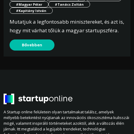
#Magyar Péter
#Tanács Zoltán
#Kapitány István
Mutatjuk a legfontosabb minisztereket, és azt is,
hogy mit várhat tőlük a magyar startupszféra.
Bővebben
A Startup online felületein olyan tartalmakat találsz, amelyek
mélyebb betekintést nyújtanak az innovációs ökoszisztéma kulisszái
mögé, valamint inspiráló történeteket azoktól, akik a változás élén
járnak. Itt megtalálod a legújabb trendeket, technológiai