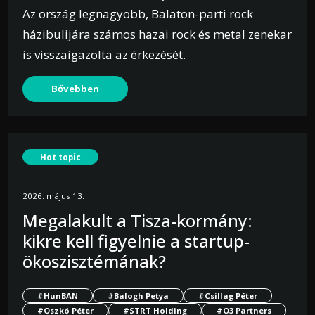
Az ország legnagyobb, Balaton-parti rock
házibulijára számos hazai rock és metal zenekar
is visszaigazolta az érkezését.
Bővebben
Hot topic
2026. május 13.
Megalakult a Tisza-kormány:
kikre kell figyelnie a startup-
ökoszisztémának?
#HunBAN
#Balogh Petya
#Csillag Péter
#Oszkó Péter
#STRT Holding
#O3 Partners