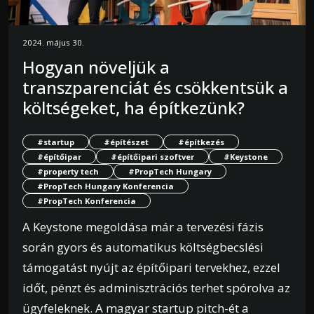
2024. május 30.
Hogyan növeljük a
transzparenciát és csökkentsük a
költségeket, ha építkezünk?
#startup
#építészet
#építkezés
#építőipar
#építőipari szoftver
#Keystone
#property tech
#PropTech Hungary
#PropTech Hungary Konferencia
#PropTech Konferencia
A Keystone megoldása már a tervezési fázis
során gyors és automatikus költségbecslési
támogatást nyújt az építőipari tervekhez, ezzel
időt, pénzt és adminisztrációs terhet spórolva az
ügyfeleknek. A magyar startup pitch-ét a