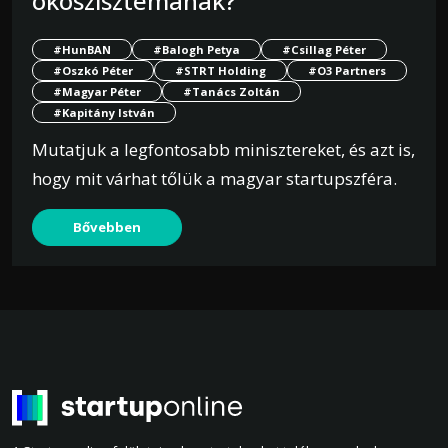
ökoszisztémának?
#HunBAN
#Balogh Petya
#Csillag Péter
#Oszkó Péter
#STRT Holding
#O3 Partners
#Magyar Péter
#Tanács Zoltán
#Kapitány István
Mutatjuk a legfontosabb minisztereket, és azt is,
hogy mit várhat tőlük a magyar startupszféra.
Bővebben