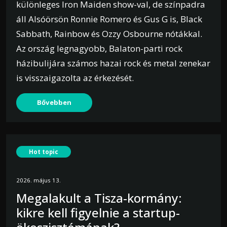
különleges Iron Maiden show-val, de színpadra
áll Alsóörsön Ronnie Romero és Gus G is, Black
Sabbath, Rainbow és Ozzy Osbourne nótákkal.
Az ország legnagyobb, Balaton-parti rock
házibulijára számos hazai rock és metal zenekar
is visszaigazolta az érkezését.
Bővebben
Hot topic
2026. május 13.
Megalakult a Tisza-kormány:
kikre kell figyelnie a startup-