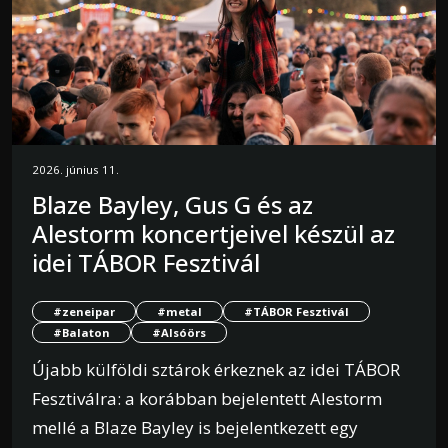
2026. június 11.
Blaze Bayley, Gus G és az
Alestorm koncertjeivel készül az
idei TÁBOR Fesztivál
#zeneipar
#metal
#TÁBOR Fesztivál
#Balaton
#Alsóörs
Újabb külföldi sztárok érkeznek az idei TÁBOR
Fesztiválra: a korábban bejelentett Alestorm
mellé a Blaze Bayley is bejelentkezett egy