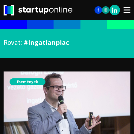
Rovat:
#ingatlanpiac
Események