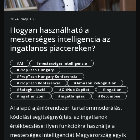
2024. május 28.
Hogyan használható a
mesterséges intelligencia az
ingatlanos piactereken?
#AI
#mesterséges intelligencia
#PropTech Hungary
#PropTech Hungary Konferencia
#PropTech Konferencia
#Amazon Rekognition
#Balogh László
#GitHub Copilot
#ingatlan
#ingatlan.com
#ingatlanpiac
#Recombee
AI alapú ajánlórendszer, tartalommoderálás,
kódolási segítségnyújtás, az ingatlanok
értékbecslése: ilyen funkciókra használja a
mesterséges intelligenciát Magyarország egyik