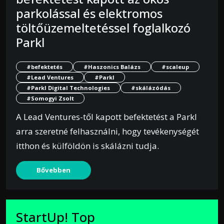
parkolással és elektromos
töltőüzemeltetéssel foglalkozó
Parkl
#befektetés
#Haszonics Balázs
#scaleup
#Lead Ventures
#Parkl
#Parkl Digital Technologies
#skálázódás
#Somogyi Zsolt
A Lead Ventures-től kapott befektetést a Parkl
arra szeretné felhasználni, hogy tevékenységét
itthon és külföldön is skálázni tudja.
Bővebben
StartUp! Top