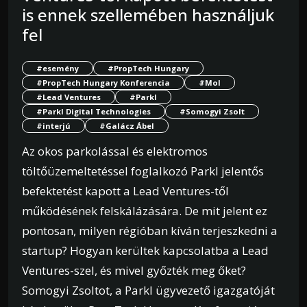
is ennek szellemében használjuk
fel
#esemény
#PropTech Hungary
#PropTech Hungary Konferencia
#Mol
#Lead Ventures
#Parkl
#Parkl Digital Technologies
#Somogyi Zsolt
#interjú
#Galácz Ábel
Az okos parkolással és elektromos
töltőüzemeltetéssel foglalkozó Parkl jelentős
befektetést kapott a Lead Ventures-től
működésének felskálázására. De mit jelent ez
pontosan, milyen régióban kíván terjeszkedni a
startup? Hogyan kerültek kapcsolatba a Lead
Ventures-szel, és mivel győzték meg őket?
Somogyi Zsoltot, a Parkl ügyvezető igazgatóját