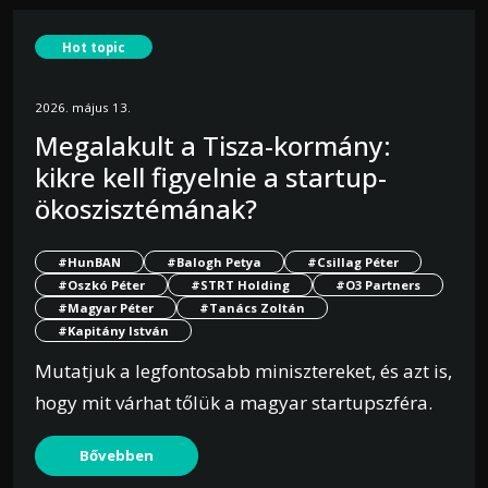
Hot topic
2026. május 13.
Megalakult a Tisza-kormány:
kikre kell figyelnie a startup-
ökoszisztémának?
#HunBAN
#Balogh Petya
#Csillag Péter
#Oszkó Péter
#STRT Holding
#O3 Partners
#Magyar Péter
#Tanács Zoltán
#Kapitány István
Mutatjuk a legfontosabb minisztereket, és azt is,
hogy mit várhat tőlük a magyar startupszféra.
Bővebben