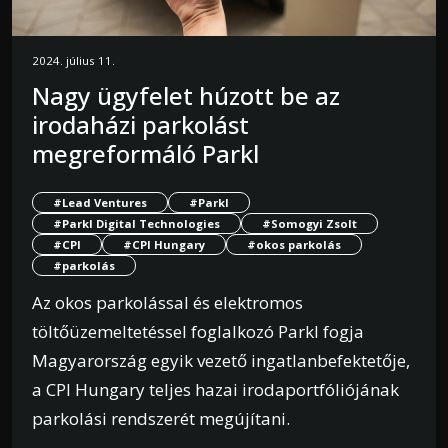
2024. július 11.
Nagy ügyfelet húzott be az
irodaházi parkolást
megreformáló Parkl
#Lead Ventures
#Parkl
#Parkl Digital Technologies
#Somogyi Zsolt
#CPI
#CPI Hungary
#okos parkolás
#parkolás
Az okos parkolással és elektromos
töltőüzemeltetéssel foglalkozó Parkl fogja
Magyarország egyik vezető ingatlanbefektetője,
a CPI Hungary teljes hazai irodaportfóliójának
parkolási rendszerét megújítani.