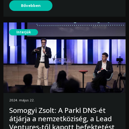
Bővebben
Interjúk
2024. május 22.
Somogyi Zsolt: A Parkl DNS-ét
átjárja a nemzetköziség, a Lead
Ventures-től kapott befektetést