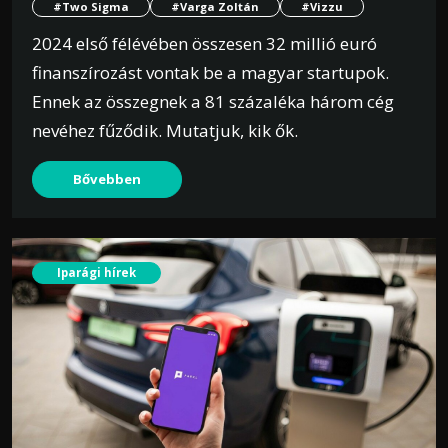
#Two Sigma
#Varga Zoltán
#Vizzu
2024 első félévében összesen 32 millió euró
finanszírozást vontak be a magyar startupok.
Ennek az összegnek a 81 százaléka három cég
nevéhez fűződik. Mutatjuk, kik ők.
Bővebben
Iparági hírek