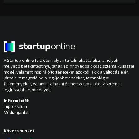
A Startup online felületein olyan tartalmakat találsz, amelyek
mélyebb betekintést nyújtanak az innovációs ökoszisztéma kulisszái
mögé, valamint inspiráló történeteket azoktól, akik a változás élén
járnak. Itt megtalálod a legújabb trendeket, technológiai
fejleményeket, valamint a hazai és nemzetközi ökoszisztéma
legfrissebb eredményeit.
Információk
Impresszum
Médiaajánlat
Kövess minket