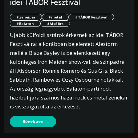
idei TÁBOR Fesztivál
#zeneipar
#metal
#TÁBOR Fesztivál
#Balaton
#Alsóörs
Újabb külföldi sztárok érkeznek az idei TÁBOR
Fesztiválra: a korábban bejelentett Alestorm
mellé a Blaze Bayley is bejelentkezett egy
különleges Iron Maiden show-val, de színpadra
áll Alsóörsön Ronnie Romero és Gus G is, Black
Sabbath, Rainbow és Ozzy Osbourne nótákkal.
Az ország legnagyobb, Balaton-parti rock
házibulijára számos hazai rock és metal zenekar
is visszaigazolta az érkezését.
Bővebben