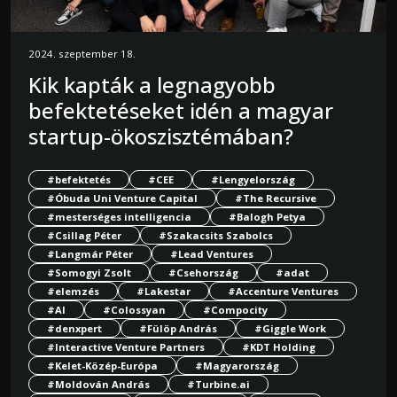
2024. szeptember 18.
Kik kapták a legnagyobb
befektetéseket idén a magyar
startup-ökoszisztémában?
#befektetés
#CEE
#Lengyelország
#Óbuda Uni Venture Capital
#The Recursive
#mesterséges intelligencia
#Balogh Petya
#Csillag Péter
#Szakacsits Szabolcs
#Langmár Péter
#Lead Ventures
#Somogyi Zsolt
#Csehország
#adat
#elemzés
#Lakestar
#Accenture Ventures
#AI
#Colossyan
#Compocity
#denxpert
#Fülöp András
#Giggle Work
#Interactive Venture Partners
#KDT Holding
#Kelet-Közép-Európa
#Magyarország
#Moldován András
#Turbine.ai