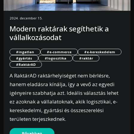
2024. december 15.
Modern raktárak segíthetik a
vállalkozásodat
#ingatlan
#e-commerce
#e-kereskedelem
#gyártás
#logosztika
#raktár
#RaktárAD
A RaktárAD raktárhelyiséget nem bérlésre,
hanem eladásra kínálja, így a vevő az egyedi
igényeire szabhatja azt. Ideális választás lehet
ez azoknak a vállalatoknak, akik logisztikai, e-
kereskedelmi, gyártási és összeszerelési
területen terjeszkednek.
Bővebben