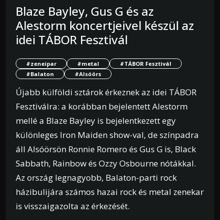
Blaze Bayley, Gus G és az
Alestorm koncertjeivel készül az
idei TÁBOR Fesztivál
#zeneipar
#metal
#TÁBOR Fesztivál
#Balaton
#Alsóörs
Újabb külföldi sztárok érkeznek az idei TÁBOR
Fesztiválra: a korábban bejelentett Alestorm
mellé a Blaze Bayley is bejelentkezett egy
különleges Iron Maiden show-val, de színpadra
áll Alsóörsön Ronnie Romero és Gus G is, Black
Sabbath, Rainbow és Ozzy Osbourne nótákkal.
Az ország legnagyobb, Balaton-parti rock
házibulijára számos hazai rock és metal zenekar
is visszaigazolta az érkezését.