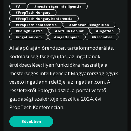
#AI
#mesterséges intelligencia
#PropTech Hungary
#PropTech Hungary Konferencia
#PropTech Konferencia
#Amazon Rekognition
#Balogh László
#GitHub Copilot
#ingatlan
#ingatlan.com
#ingatlanpiac
#Recombee
AI alapú ajánlórendszer, tartalommoderálás,
kódolási segítségnyújtás, az ingatlanok
értékbecslése: ilyen funkciókra használja a
mesterséges intelligenciát Magyarország egyik
vezető ingatlanhirdetője, az ingatlan.com. A
részletekről Balogh László, a portál vezető
gazdasági szakértője beszélt a 2024. évi
PropTech Konferencián.
Bővebben