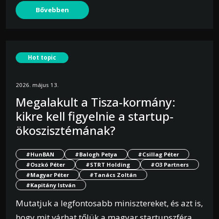
Bővebben
Hot topic
2026. május 13.
Megalakult a Tisza-kormány:
kikre kell figyelnie a startup-
ökoszisztémának?
#HunBAN
#Balogh Petya
#Csillag Péter
#Oszkó Péter
#STRT Holding
#O3 Partners
#Magyar Péter
#Tanács Zoltán
#Kapitány István
Mutatjuk a legfontosabb minisztereket, és azt is,
hogy mit várhat tőlük a magyar startupszféra.