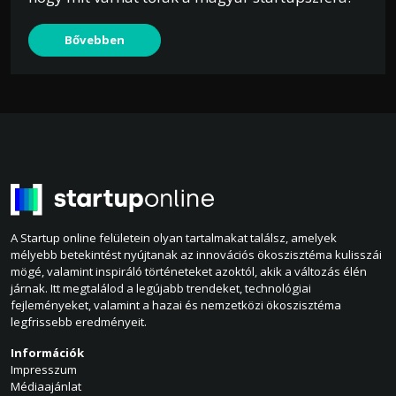
Bővebben
A Startup online felületein olyan tartalmakat találsz, amelyek
mélyebb betekintést nyújtanak az innovációs ökoszisztéma kulisszái
mögé, valamint inspiráló történeteket azoktól, akik a változás élén
járnak. Itt megtalálod a legújabb trendeket, technológiai
fejleményeket, valamint a hazai és nemzetközi ökoszisztéma
legfrissebb eredményeit.
Információk
Impresszum
Médiaajánlat