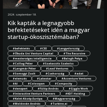
2024. szeptember 18.
Kik kapták a legnagyobb
befektetéseket idén a magyar
startup-ökoszisztémában?
#befektetés
#CEE
#Lengyelország
#Óbuda Uni Venture Capital
#The Recursive
#mesterséges intelligencia
#Balogh Petya
#Csillag Péter
#Szakacsits Szabolcs
#Langmár Péter
#Lead Ventures
#Somogyi Zsolt
#Csehország
#adat
#elemzés
#Lakestar
#Accenture Ventures
#AI
#Colossyan
#Compocity
#denxpert
#Fülöp András
#Giggle Work
#Interactive Venture Partners
#KDT Holding
#Kelet-Közép-Európa
#Magyarország
#Moldován András
#Turbine.ai