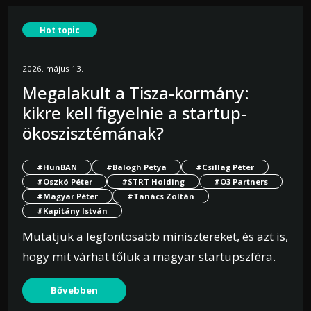
Hot topic
2026. május 13.
Megalakult a Tisza-kormány:
kikre kell figyelnie a startup-
ökoszisztémának?
#HunBAN
#Balogh Petya
#Csillag Péter
#Oszkó Péter
#STRT Holding
#O3 Partners
#Magyar Péter
#Tanács Zoltán
#Kapitány István
Mutatjuk a legfontosabb minisztereket, és azt is,
hogy mit várhat tőlük a magyar startupszféra.
Bővebben