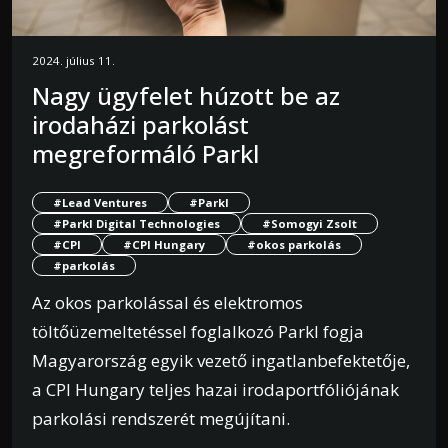
2024. július 11.
Nagy ügyfelet húzott be az
irodaházi parkolást
megreformáló Parkl
#Lead Ventures
#Parkl
#Parkl Digital Technologies
#Somogyi Zsolt
#CPI
#CPI Hungary
#okos parkolás
#parkolás
Az okos parkolással és elektromos
töltőüzemeltetéssel foglalkozó Parkl fogja
Magyarország egyik vezető ingatlanbefektetője,
a CPI Hungary teljes hazai irodaportfóliójának
parkolási rendszerét megújítani.