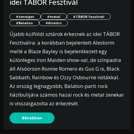
idei TÁBOR Fesztivál
#zeneipar
#metal
#TÁBOR Fesztivál
#Balaton
#Alsóörs
Újabb külföldi sztárok érkeznek az idei TÁBOR
Fesztiválra: a korábban bejelentett Alestorm
mellé a Blaze Bayley is bejelentkezett egy
különleges Iron Maiden show-val, de színpadra
áll Alsóörsön Ronnie Romero és Gus G is, Black
Sabbath, Rainbow és Ozzy Osbourne nótákkal.
Az ország legnagyobb, Balaton-parti rock
házibulijára számos hazai rock és metal zenekar
is visszaigazolta az érkezését.
Bővebben