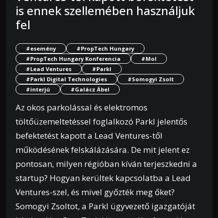
is ennek szellemében használjuk
fel
#esemény
#PropTech Hungary
#PropTech Hungary Konferencia
#Mol
#Lead Ventures
#Parkl
#Parkl Digital Technologies
#Somogyi Zsolt
#interjú
#Galácz Ábel
Az okos parkolással és elektromos
töltőüzemeltetéssel foglalkozó Parkl jelentős
befektetést kapott a Lead Ventures-től
működésének felskálázására. De mit jelent ez
pontosan, milyen régióban kíván terjeszkedni a
startup? Hogyan kerültek kapcsolatba a Lead
Ventures-szel, és mivel győzték meg őket?
Somogyi Zsoltot, a Parkl ügyvezető igazgatóját