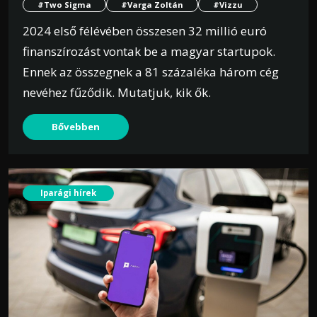
#Two Sigma
#Varga Zoltán
#Vizzu
2024 első félévében összesen 32 millió euró
finanszírozást vontak be a magyar startupok.
Ennek az összegnek a 81 százaléka három cég
nevéhez fűződik. Mutatjuk, kik ők.
Bővebben
Iparági hírek