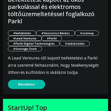
parkolással és elektromos
töltőüzemeltetéssel foglalkozó
Parkl
#befektetés
#Haszonics Balázs
#scaleup
#Lead Ventures
#Parkl
#Parkl Digital Technologies
#skálázódás
#Somogyi Zsolt
A Lead Ventures-től kapott befektetést a Parkl
arra szeretné felhasználni, hogy tevékenységét
itthon és külföldön is skálázni tudja.
Bővebben
StartUp! Top