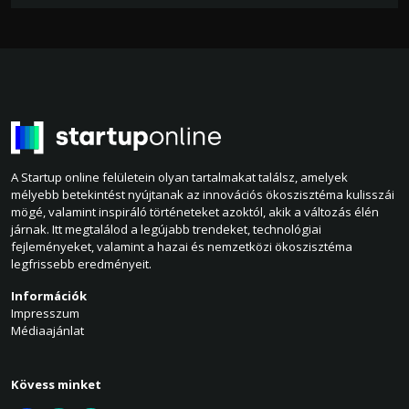
A Startup online felületein olyan tartalmakat találsz, amelyek
mélyebb betekintést nyújtanak az innovációs ökoszisztéma kulisszái
mögé, valamint inspiráló történeteket azoktól, akik a változás élén
járnak. Itt megtalálod a legújabb trendeket, technológiai
fejleményeket, valamint a hazai és nemzetközi ökoszisztéma
legfrissebb eredményeit.
Információk
Impresszum
Médiaajánlat
Kövess minket