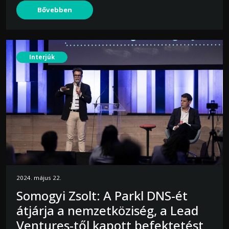
Bővebben
Interjúk
2024. május 22.
Somogyi Zsolt: A Parkl DNS-ét
átjárja a nemzetköziség, a Lead
Ventures-től kapott befektetést