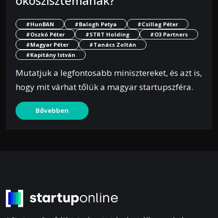
ökoszisztémának?
#HunBAN
#Balogh Petya
#Csillag Péter
#Oszkó Péter
#STRT Holding
#O3 Partners
#Magyar Péter
#Tanács Zoltán
#Kapitány István
Mutatjuk a legfontosabb minisztereket, és azt is,
hogy mit várhat tőlük a magyar startupszféra.
Bővebben