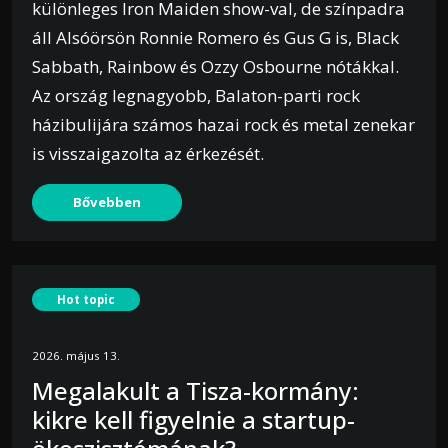
különleges Iron Maiden show-val, de színpadra
áll Alsóörsön Ronnie Romero és Gus G is, Black
Sabbath, Rainbow és Ozzy Osbourne nótákkal.
Az ország legnagyobb, Balaton-parti rock
házibulijára számos hazai rock és metal zenekar
is visszaigazolta az érkezését.
Bővebben
Hot topic
2026. május 13.
Megalakult a Tisza-kormány:
kikre kell figyelnie a startup-