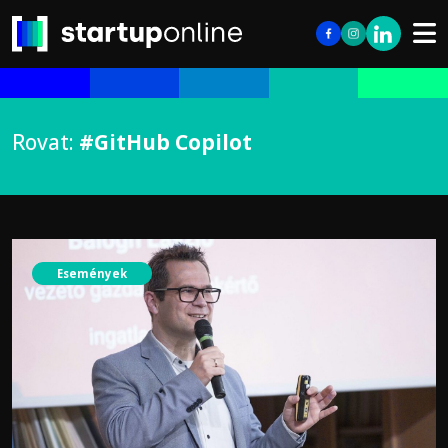
Rovat:
#GitHub Copilot
Események