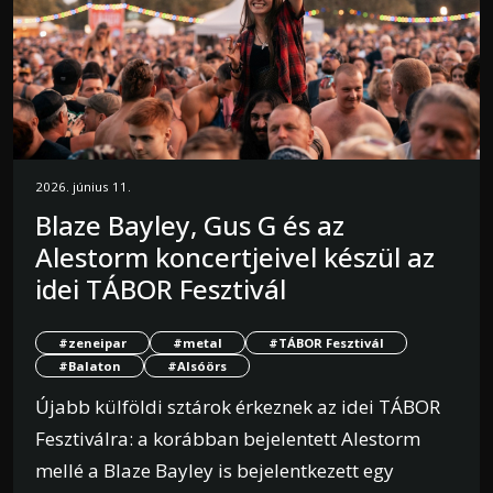
2026. június 11.
Blaze Bayley, Gus G és az
Alestorm koncertjeivel készül az
idei TÁBOR Fesztivál
#zeneipar
#metal
#TÁBOR Fesztivál
#Balaton
#Alsóörs
Újabb külföldi sztárok érkeznek az idei TÁBOR
Fesztiválra: a korábban bejelentett Alestorm
mellé a Blaze Bayley is bejelentkezett egy