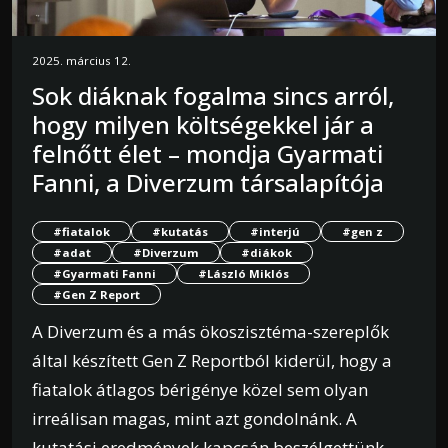
2025. március 12.
Sok diáknak fogalma sincs arról,
hogy milyen költségekkel jár a
felnőtt élet – mondja Gyarmati
Fanni, a Diverzum társalapítója
#fiatalok
#kutatás
#interjú
#gen z
#adat
#Diverzum
#diákok
#Gyarmati Fanni
#László Miklós
#Gen Z Report
A Diverzum és a más ökoszisztéma-szereplők
által készített Gen Z Reportból kiderül, hogy a
fiatalok átlagos bérigénye közel sem olyan
irreálisan magas, mint azt gondolnánk. A
kutatási eredmények kapcsán beszélgettünk