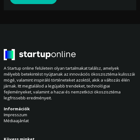
A Startup online felületein olyan tartalmakat találsz, amelyek
mélyebb betekintést nyújtanak az innovációs ökoszisztéma kulisszái
mögé, valamint inspiráló történeteket azoktól, akik a változás élén
járnak. Itt megtalálod a legújabb trendeket, technológiai
fejleményeket, valamint a hazai és nemzetközi ökoszisztéma
legfrissebb eredményeit.
Információk
Impresszum
Médiaajánlat
Kövess minket