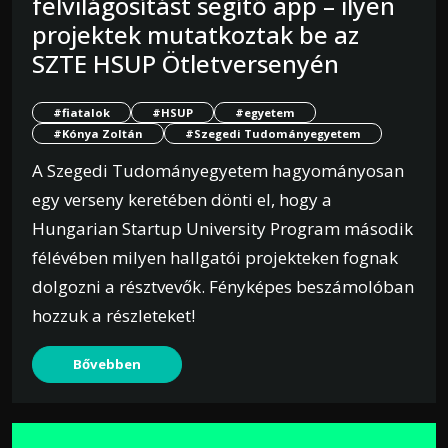
felvilágosítást segítő app – ilyen
projektek mutatkoztak be az
SZTE HSUP Ötletversenyén
#fiatalok
#HSUP
#egyetem
#Kónya Zoltán
#Szegedi Tudományegyetem
A Szegedi Tudományegyetem hagyományosan
egy verseny keretében dönti el, hogy a
Hungarian Startup University Program második
félévében milyen hallgatói projekteken fognak
dolgozni a résztvevők. Fényképes beszámolóban
hozzuk a részleteket!
Bővebben