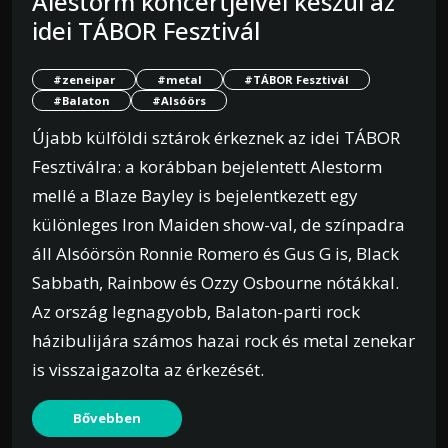
Alestorm koncertjeivel készül az
idei TÁBOR Fesztivál
#zeneipar
#metal
#TÁBOR Fesztivál
#Balaton
#Alsóörs
Újabb külföldi sztárok érkeznek az idei TÁBOR
Fesztiválra: a korábban bejelentett Alestorm
mellé a Blaze Bayley is bejelentkezett egy
különleges Iron Maiden show-val, de színpadra
áll Alsóörsön Ronnie Romero és Gus G is, Black
Sabbath, Rainbow és Ozzy Osbourne nótákkal.
Az ország legnagyobb, Balaton-parti rock
házibulijára számos hazai rock és metal zenekar
is visszaigazolta az érkezését.
Bővebben