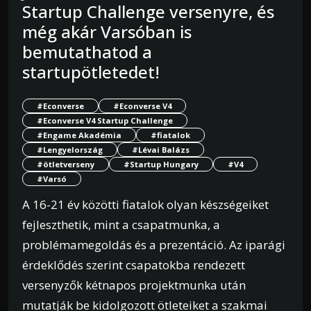
Startup Challenge versenyre, és
még akár Varsóban is
bemutathatod a
startupötletedet!
#Econverse
#Econverse V4
#Econverse V4 Startup Challenge
#Engame Akadémia
#fiatalok
#Lengyelország
#Lévai Balázs
#ötletverseny
#Startup Hungary
#V4
#Varsó
A 16-21 év közötti fiatalok olyan készségeiket
fejleszthetik, mint a csapatmunka, a
problémamegoldás és a prezentáció. Az iparági
érdeklődés szerint csapatokba rendezett
versenyzők kétnapos projektmunka után
mutatják be kidolgozott ötleteiket a szakmai