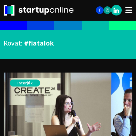
Rovat:
#fiatalok
Interjúk