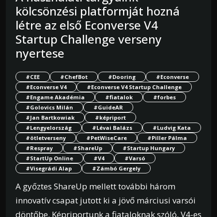
kölcsönzési platformját hozná
létre az első Econverse V4
Startup Challenge verseny
nyertese
#CEE
#ChefBot
#Dooring
#Econverse
#Econverse V4
#Econverse V4 Startup Challenge
#Engame Akadémia
#fiatalok
#forbes
#Golovics Milán
#GuideAR
#Jan Bartkowiak
#képriport
#Lengyelország
#Lévai Balázs
#Ludvig Kata
#ötletverseny
#PetWiseCare
#Piller Pálma
#Respray
#ShareUp
#Startup Hungary
#StartUp Online
#V4
#Varsó
#Visegrádi Alap
#Zámbó Gergely
A győztes ShareUp mellett további három
innovatív csapat jutott ki a jövő márciusi varsói
döntőbe. Képriportunk a fiataloknak szóló, V4-es