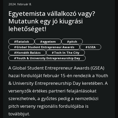
2024. február 8.
Egyetemista vállalkozó vagy?
Mutatunk egy jó kiugrási
lehetőséget!
#fiatalok
#egyetem
#pitch
#Global Student Entrepreneur Awards
#GSEA
#Horváth Balázs
#Tech In The City
#Youth & University Entrepreneurship Day
A Global Student Entrepreneur Awards (GSEA)
hazai fordulóját február 15-én rendezik a Youth
& University Entrepreneurship Day keretében. A
versenyzők értékes partneri felajánlásokat
szerezhetnek, a győztes pedig a nemzetközi
pitch verseny regionális fordulójába is
továbbjut.