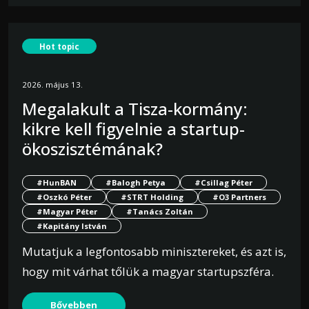
Hot topic
2026. május 13.
Megalakult a Tisza-kormány:
kikre kell figyelnie a startup-
ökoszisztémának?
#HunBAN
#Balogh Petya
#Csillag Péter
#Oszkó Péter
#STRT Holding
#O3 Partners
#Magyar Péter
#Tanács Zoltán
#Kapitány István
Mutatjuk a legfontosabb minisztereket, és azt is,
hogy mit várhat tőlük a magyar startupszféra.
Bővebben