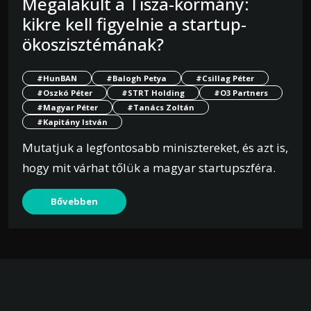
Megalakult a Tisza-kormány:
kikre kell figyelnie a startup-
ökoszisztémának?
#HunBAN
#Balogh Petya
#Csillag Péter
#Oszkó Péter
#STRT Holding
#O3 Partners
#Magyar Péter
#Tanács Zoltán
#Kapitány István
Mutatjuk a legfontosabb minisztereket, és azt is,
hogy mit várhat tőlük a magyar startupszféra.
Bővebben