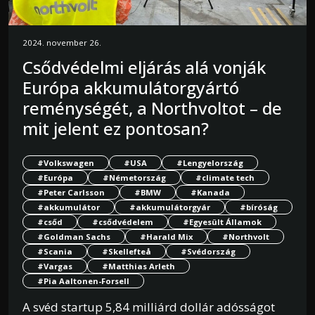
2024. november 26.
Csődvédelmi eljárás alá vonják
Európa akkumulátorgyártó
reménységét, a Northvoltot – de
mit jelent ez pontosan?
#Volkswagen
#USA
#Lengyelország
#Európa
#Németország
#climate tech
#Peter Carlsson
#BMW
#Kanada
#akkumulátor
#akkumulátorgyár
#bíróság
#csőd
#csődvédelem
#Egyesült Államok
#Goldman Sachs
#Harald Mix
#Northvolt
#Scania
#Skellefteå
#Svédország
#Vargas
#Matthias Arleth
#Pia Aaltonen-Forsell
A svéd startup 5,84 milliárd dollár adósságot