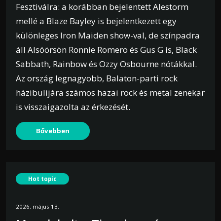
Fesztiválra: a korábban bejelentett Alestorm
mellé a Blaze Bayley is bejelentkezett egy
különleges Iron Maiden show-val, de színpadra
áll Alsóörsön Ronnie Romero és Gus G is, Black
Sabbath, Rainbow és Ozzy Osbourne nótákkal.
Az ország legnagyobb, Balaton-parti rock
házibulijára számos hazai rock és metal zenekar
is visszaigazolta az érkezését.
Bővebben
Hot topic
2026. május 13.