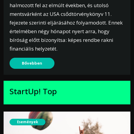
halmozott fel az elmúlt években, és utolsó
mentsvárként az USA csődtörvénykönyv 11.
fejezete szerinti eljárásához folyamodott. Ennek
értelmében négy hónapot nyert arra, hogy
bíróság előtt bizonyítsa: képes rendbe rakni
financiális helyzetét.
Bővebben
StartUp! Top
Események