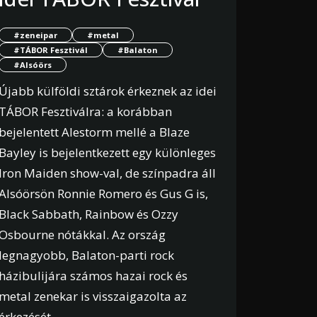
#zeneipar
#metal
#TÁBOR Fesztivál
#Balaton
#Alsóörs
Újabb külföldi sztárok érkeznek az idei
TÁBOR Fesztiválra: a korábban
bejelentett Alestorm mellé a Blaze
Bayley is bejelentkezett egy különleges
Iron Maiden show-val, de színpadra áll
Alsóörsön Ronnie Romero és Gus G is,
Black Sabbath, Rainbow és Ozzy
Osbourne nótákkal. Az ország
legnagyobb, Balaton-parti rock
házibulijára számos hazai rock és
metal zenekar is visszaigazolta az
érkezését.