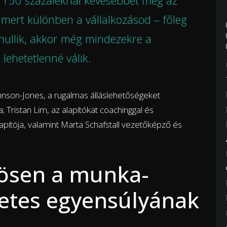
z 150 százaléknál kevesebbet még az
ert különben a vállalkozásod – főleg
hullik, akkor még mindezekre a
g lehetetlenné válik.
hnson-Jones, a rugalmas álláslehetőségeket
a; Tristan Lim, az alapítókat coachinggal és
apítója, valamint Marta Schafstall vezetőképző és
sösen a munka-
etes egyensúlyának