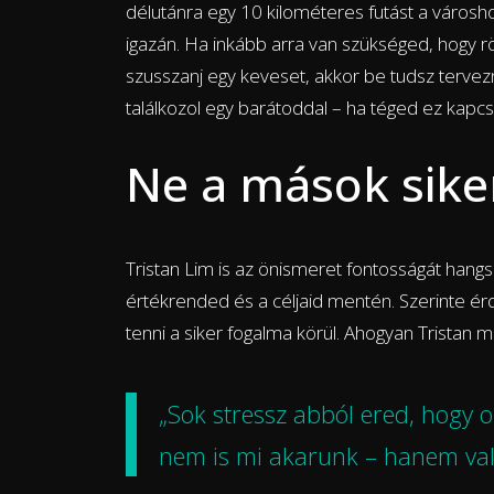
délutánra egy 10 kilométeres futást a városh
igazán. Ha inkább arra van szükséged, hogy 
szusszanj egy keveset, akkor be tudsz terve
találkozol egy barátoddal – ha téged ez kapcso
Ne a mások siker
Tristan Lim is az önismeret fontosságát hangsú
értékrended és a céljaid mentén. Szerinte é
tenni a siker fogalma körül. Ahogyan Tristan
„Sok stressz abból ered, hogy o
nem is mi akarunk – hanem valak