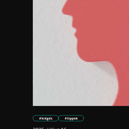
#kiégés
#tippek