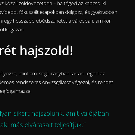
oz közeli zöldövezetben – ha téged az kapcsol ki
rövidebb, fókuszált etapokban dolgozz, és gyakrabban
zni egy hosszabb ebédszünetet a városban, amikor
l ki igazán.
ét hajszold!
lyozza, mint ami segít irányban tartani téged az
rdemes rendszeres önvizsgálatot végezni, és rendet
 megfogalmazza:
lyan sikert hajszolunk, amit valójában
i más elvárásait teljesítjük.”