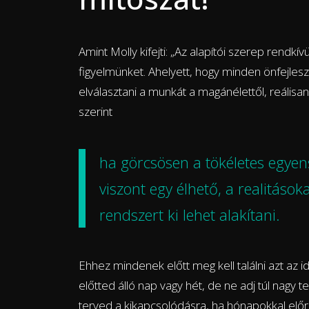
Amint Molly kifejti: „Az alapítói szerep rendkí
figyelmünket. Ahelyett, hogy minden önfejlesz
elválasztani a munkát a magánélettől, reálisa
szerint
ha görcsösen a tökéletes egyens
viszont egy élhető, a realitások
rendszert ki lehet alakítani.
Ehhez mindenek előtt meg kell találni azt az 
előtted álló nap vagy hét, de ne adj túl nagy 
terved a kikapcsolódásra, ha hónapokkal előr