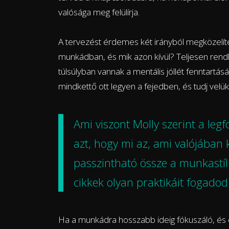
valósága meg felülírja.
A tervezést érdemes két irányból megközelít
munkádban, és mik azon kívül? Teljesen rendb
túlsúlyban vannak a mentális jóllét fenntartá
mindkettő ott legyen a fejedben, és tudj velük
Ami viszont Molly szerint a leg
azt, hogy mi az, ami valójában 
passzintható össze a munkastíl
cikkek olyan praktikáit fogado
Ha a munkádra hosszabb ideig fókuszáló, és 