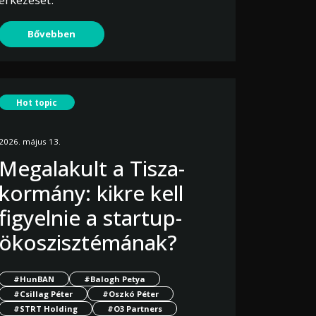
Bővebben
Hot topic
2026. május 13.
Megalakult a Tisza-
kormány: kikre kell
figyelnie a startup-
ökoszisztémának?
#HunBAN
#Balogh Petya
#Csillag Péter
#Oszkó Péter
#STRT Holding
#O3 Partners