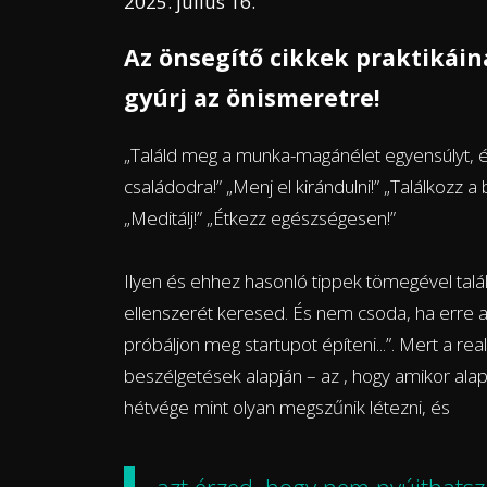
2025. július 16.
Az önsegítő cikkek praktikáin
gyúrj az önismeretre!
„Találd meg a munka-magánélet egyensúlyt, és 
családodra!” „Menj el kirándulni!” „Találkozz a
„Meditálj!” „Étkezz egészségesen!”
Ilyen és ehhez hasonló tippek tömegével talál
ellenszerét keresed. És nem csoda, ha erre alap
próbáljon meg startupot építeni...”. Mert a rea
beszélgetések alapján – az , hogy amikor al
hétvége mint olyan megszűnik létezni, és