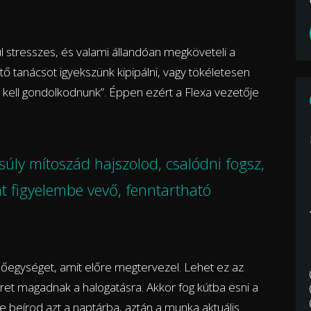
vül stresszes, és valami állandóan megköveteli a
tő tanácsot igyekszünk kipipálni, vagy tökéletesen
n kell gondolkodnunk”. Éppen ezért a Flexa vezetője
úly mítoszád hajszolod, csalódni fogsz,
at figyelembe vevő, fenntartható
időegységet, amit előre megtervezel. Lehet ez az
teret magadnak a halogatásra. Akkor fog kútba esni a
e beírod azt a naptárba, aztán a munka aktuális