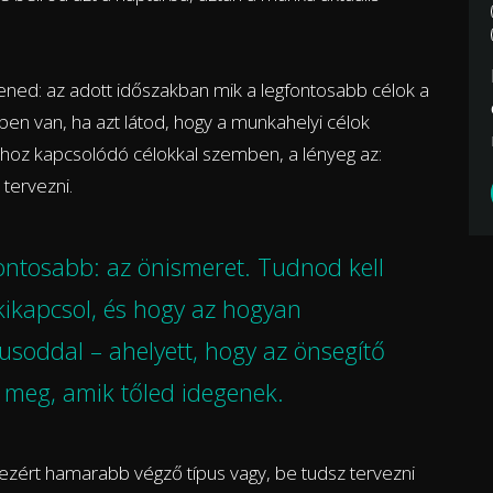
ened: az adott időszakban mik a legfontosabb célok a
en van, ha azt látod, hogy a munkahelyi célok
sához kapcsolódó célokkal szemben, a lényeg az:
 tervezni.
fontosabb: az önismeret. Tudnod kell
kikapcsol, és hogy az hogyan
usoddal – ahelyett, hogy az önsegítő
d meg, amik tőled idegenek.
ezért hamarabb végző típus vagy, be tudsz tervezni