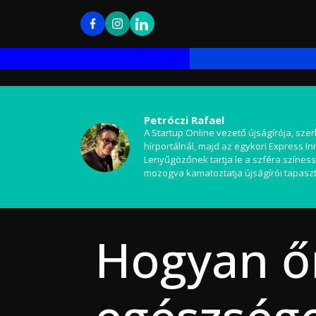
Petróczi Rafael
A Startup Online vezető újságírója, szer
hírportálnál, majd az egykori Express I
Lenyűgözőnek tartja le a szféra színess
mozogva kamatoztatja újságírói tapaszt
Hogyan őr