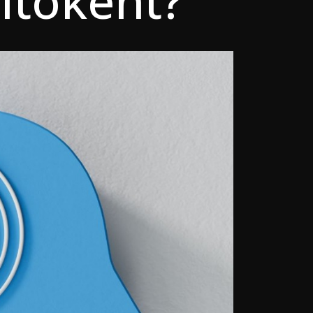
ítóként?