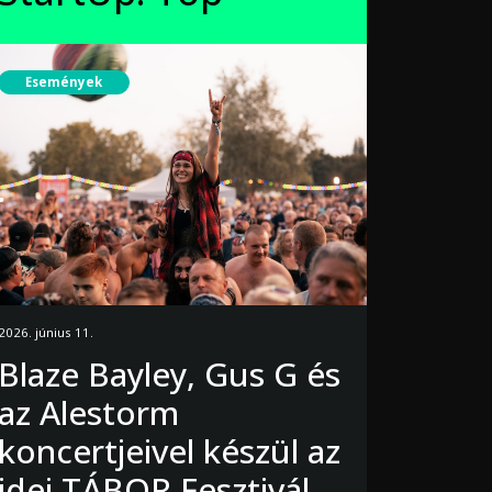
Események
2026. június 11.
Blaze Bayley, Gus G és
az Alestorm
koncertjeivel készül az
idei TÁBOR Fesztivál