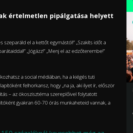
ak értelmetlen pipálgatása helyett
szeparáld el a kettőt egymástól!” „Szakíts időt a
 barátaiddal!” „Jógázz!” „Menj el az edzőterembe!”
kozhatsz a social médiában, ha a kiégés tuti
ítóként felhorkansz, hogy „na ja, aki ilyet ír, először
litás – az ökoszisztéma szereplőivel folytatott
apítóként gyakran 60-70 órás munkaheteid vannak, a