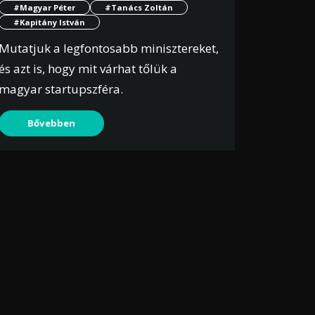
#Magyar Péter
#Tanács Zoltán
#Kapitány István
Mutatjuk a legfontosabb minisztereket,
és azt is, hogy mit várhat tőlük a
magyar startupszféra.
Bővebben