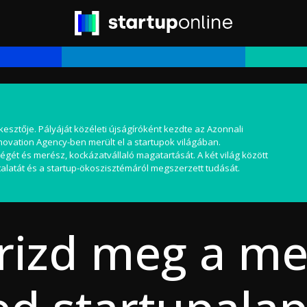
kesztője. Pályáját közéleti újságíróként kezdte az Azonnali
nnovation Agency-ben merült el a startupok világában.
égét és merész, kockázatvállaló magatartását. A két világ között
alatát és a startup-ökoszisztémáról megszerzett tudását.
izd meg a me