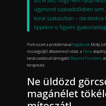
azt érzed, hogy nem nyújthats
úgymond szabadidődben sem, m
korai szakaszban – darabokra 
tippekre is figyelni gyakorlatila
Pont ezzel a problémával
foglalkozik
Molly Jo
összegyűjtő álláskereső oldal, a
Flexa
alapítój
tanácsadással támogató
Beyond Founders
al
terapeuta.
Ne üldözd görc
magánélet tökél
mítoszát!