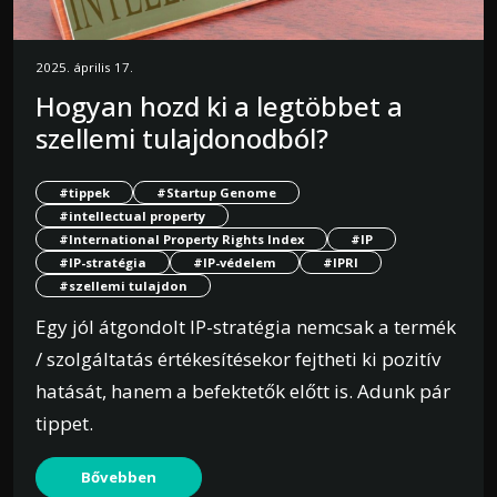
2025. április 17.
Hogyan hozd ki a legtöbbet a
szellemi tulajdonodból?
#tippek
#Startup Genome
#intellectual property
#International Property Rights Index
#IP
#IP-stratégia
#IP-védelem
#IPRI
#szellemi tulajdon
Egy jól átgondolt IP-stratégia nemcsak a termék
/ szolgáltatás értékesítésekor fejtheti ki pozitív
hatását, hanem a befektetők előtt is. Adunk pár
tippet.
Bővebben