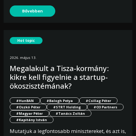
Bővebben
Hot topic
2026. május 13.
Megalakult a Tisza-kormány:
kikre kell figyelnie a startup-
ökoszisztémának?
#HunBAN
#Balogh Petya
#Csillag Péter
#Oszkó Péter
#STRT Holding
#O3 Partners
#Magyar Péter
#Tanács Zoltán
#Kapitány István
Mutatjuk a legfontosabb minisztereket, és azt is,