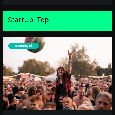
StartUp! Top
Események