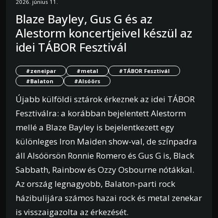
2026. június 11.
Blaze Bayley, Gus G és az
Alestorm koncertjeivel készül az
idei TÁBOR Fesztivál
#zeneipar
#metal
#TÁBOR Fesztivál
#Balaton
#Alsóörs
Újabb külföldi sztárok érkeznek az idei TÁBOR
Fesztiválra: a korábban bejelentett Alestorm
mellé a Blaze Bayley is bejelentkezett egy
különleges Iron Maiden show-val, de színpadra
áll Alsóörsön Ronnie Romero és Gus G is, Black
Sabbath, Rainbow és Ozzy Osbourne nótákkal.
Az ország legnagyobb, Balaton-parti rock
házibulijára számos hazai rock és metal zenekar
is visszaigazolta az érkezését.