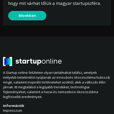
hogy mit várhat tőlük a magyar startupszféra.
Bővebben
A Startup online felületein olyan tartalmakat találsz, amelyek
mélyebb betekintést nyújtanak az innovációs ökoszisztéma kulisszái
mögé, valamint inspiráló történeteket azoktól, akik a változás élén
járnak. Itt megtalálod a legújabb trendeket, technológiai
fejleményeket, valamint a hazai és nemzetközi ökoszisztéma
legfrissebb eredményeit.
Információk
Impresszum