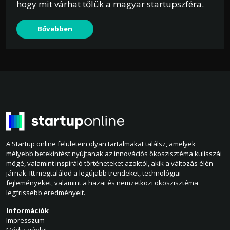
hogy mit várhat tőlük a magyar startupszféra.
Bővebben
A Startup online felületein olyan tartalmakat találsz, amelyek
mélyebb betekintést nyújtanak az innovációs ökoszisztéma kulisszái
mögé, valamint inspiráló történeteket azoktól, akik a változás élén
járnak. Itt megtalálod a legújabb trendeket, technológiai
fejleményeket, valamint a hazai és nemzetközi ökoszisztéma
legfrissebb eredményeit.
Információk
Impresszum
Médiaajánlat