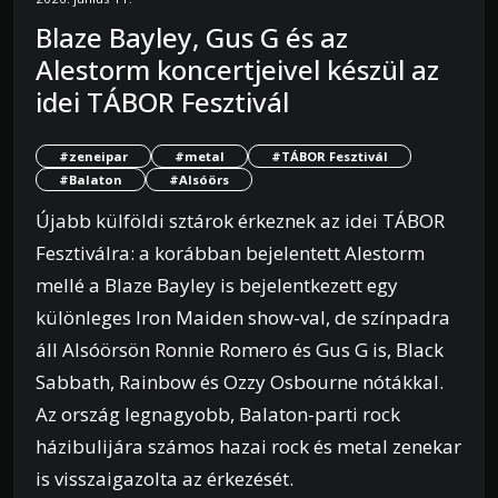
Blaze Bayley, Gus G és az
Alestorm koncertjeivel készül az
idei TÁBOR Fesztivál
#zeneipar
#metal
#TÁBOR Fesztivál
#Balaton
#Alsóörs
Újabb külföldi sztárok érkeznek az idei TÁBOR
Fesztiválra: a korábban bejelentett Alestorm
mellé a Blaze Bayley is bejelentkezett egy
különleges Iron Maiden show-val, de színpadra
áll Alsóörsön Ronnie Romero és Gus G is, Black
Sabbath, Rainbow és Ozzy Osbourne nótákkal.
Az ország legnagyobb, Balaton-parti rock
házibulijára számos hazai rock és metal zenekar
is visszaigazolta az érkezését.