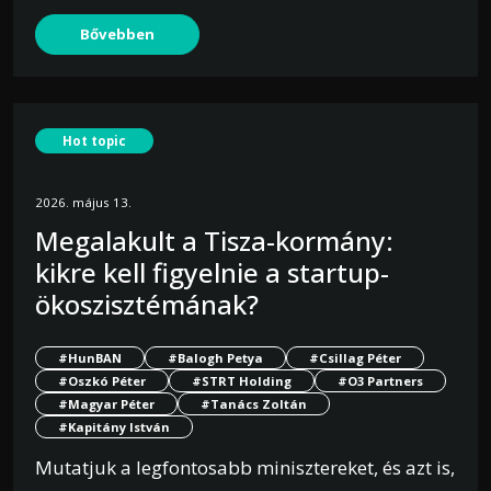
Bővebben
Hot topic
2026. május 13.
Megalakult a Tisza-kormány:
kikre kell figyelnie a startup-
ökoszisztémának?
#HunBAN
#Balogh Petya
#Csillag Péter
#Oszkó Péter
#STRT Holding
#O3 Partners
#Magyar Péter
#Tanács Zoltán
#Kapitány István
Mutatjuk a legfontosabb minisztereket, és azt is,