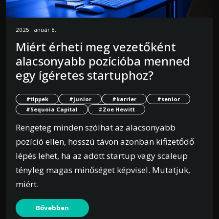
2025. január 8.
Miért érheti meg vezetőként
alacsonyabb pozícióba menned
egy ígéretes startuphoz?
#tippek
#junior
#karrier
#senior
#Sequoia Capital
#Zoe Hewitt
Rengeteg minden szólhat az alacsonyabb
pozíció ellen, hosszú távon azonban kifizetődő
lépés lehet, ha az adott startup vagy scaleup
tényleg magas minőséget képvisel. Mutatjuk,
miért.
Bővebben